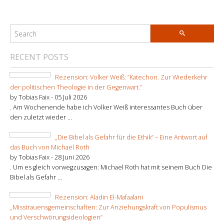
RECENT POSTS
Rezension: Volker Weiß: “Katechon. Zur Wiederkehr
der politischen Theologie in der Gegenwart.”
by Tobias Faix -
05 Juli 2026
. Am Wochenende habe ich Volker Weiß interessantes Buch über
den zuletzt wieder ...
„Die Bibel als Gefahr für die Ethik“ – Eine Antwort auf
das Buch von Michael Roth
by Tobias Faix -
28 Juni 2026
. Um es gleich vorwegzusagen: Michael Roth hat mit seinem Buch Die
Bibel als Gefahr ...
Rezension: Aladin El-Mafaalani
„Misstrauensgemeinschaften: Zur Anziehungskraft von Populismus
und Verschwörungsideologien“