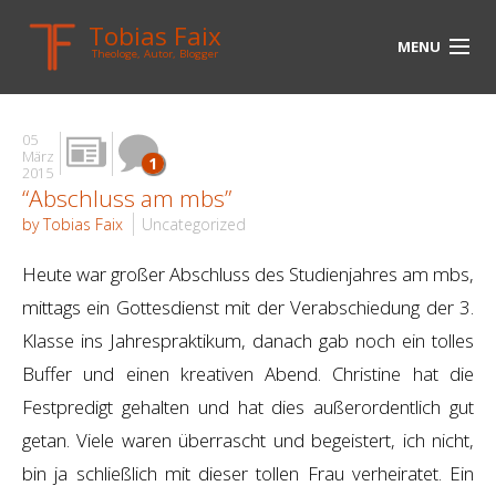
Tobias Faix
MENU
Theologe, Autor, Blogger
HOME
05
BLOG
März
1
2015
“Abschluss am mbs”
BIOGRAPHIE
by Tobias Faix
Uncategorized
BÜCHER
Heute war großer Abschluss des Studienjahres am mbs,
UNTERWEGS
mittags ein Gottesdienst mit der Verabschiedung der 3.
Klasse ins Jahrespraktikum, danach gab noch ein tolles
MEDIEN
Buffer und einen kreativen Abend. Christine hat die
KONTAKT
Festpredigt gehalten und hat dies außerordentlich gut
getan. Viele waren überrascht und begeistert, ich nicht,
LINKS
bin ja schließlich mit dieser tollen Frau verheiratet. Ein