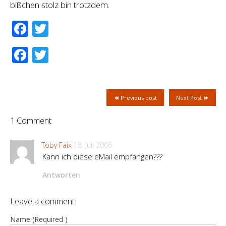
bißchen stolz bin trotzdem.
Facebook
Twitter
Facebook
Twitter
Previous post
Next Post
1 Comment
Toby Faix
18. Juli 2006
Kann ich diese eMail empfangen???
Antworten
Leave a comment
Name (Required )