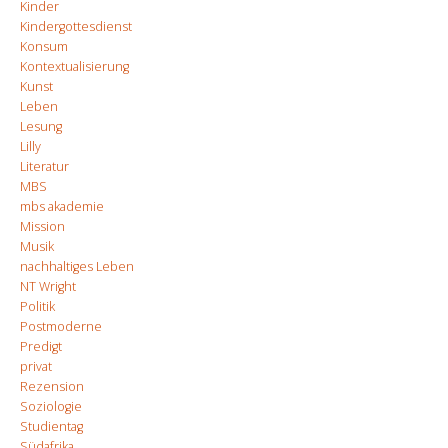
Kinder
Kindergottesdienst
Konsum
Kontextualisierung
Kunst
Leben
Lesung
Lilly
Literatur
MBS
mbs akademie
Mission
Musik
nachhaltiges Leben
NT Wright
Politik
Postmoderne
Predigt
privat
Rezension
Soziologie
Studientag
Südafrika