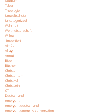
Studium
Tabor
Theologie
Umweltschutz
Uncategorized
Wahrheit
Weltmeisterschaft
Willow
_importiert
Aimée
Alltag
Armut
Bibel
Bücher
Christen
Christentum
Christival
Christsein
CT
Deutschland
emergent
emergent deutschland
emergent emerging conversation