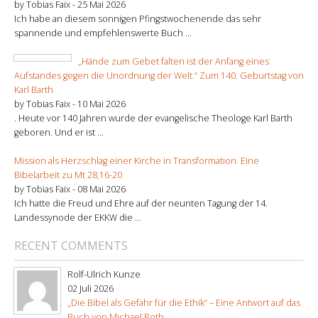
by Tobias Faix -
25 Mai 2026
Ich habe an diesem sonnigen Pfingstwochenende das sehr
spannende und empfehlenswerte Buch ...
„Hände zum Gebet falten ist der Anfang eines
Aufstandes gegen die Unordnung der Welt.“ Zum 140. Geburtstag von
Karl Barth
by Tobias Faix -
10 Mai 2026
. Heute vor 140 Jahren wurde der evangelische Theologe Karl Barth
geboren. Und er ist ...
Mission als Herzschlag einer Kirche in Transformation. Eine
Bibelarbeit zu Mt 28,16-20
by Tobias Faix -
08 Mai 2026
Ich hatte die Freud und Ehre auf der neunten Tagung der 14.
Landessynode der EKKW die ...
RECENT COMMENTS
Rolf-Ulrich Kunze
02 Juli 2026
„Die Bibel als Gefahr für die Ethik“ – Eine Antwort auf das
Buch von Michael Roth