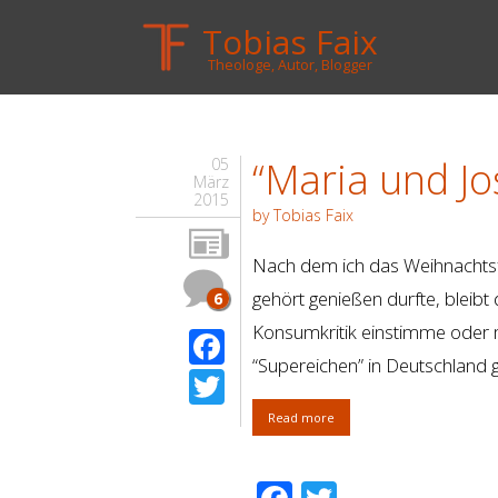
Tobias Faix
Theologe, Autor, Blogger
“Maria und Jo
05
März
2015
by Tobias Faix
Nach dem ich das Weihnachtsfe
gehört genießen durfte, bleibt 
6
Konsumkritik einstimme oder m
Facebook
“Supereichen” in Deutschland ge
Twitter
Read more