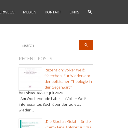
ERWEGS
MEDIEN
KONTAKT
LINKS
RECENT POSTS
Rezension: Volker Weiß:
“Katechon. Zur Wiederkehr
der politischen Theologie in
der Gegenwart.”
by Tobias Faix -
05 Juli 2026
. Am Wochenende habe ich Volker Weiß
interessantes Buch über den zuletzt
wieder ...
„Die Bibel als Gefahr für die
Ethik“ – Eine Antwort auf das