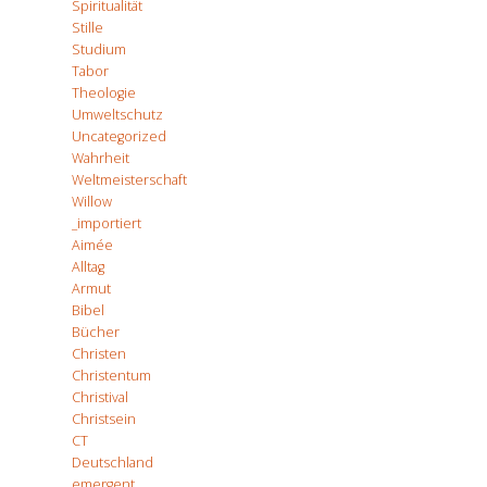
Spiritualität
Stille
Studium
Tabor
Theologie
Umweltschutz
Uncategorized
Wahrheit
Weltmeisterschaft
Willow
_importiert
Aimée
Alltag
Armut
Bibel
Bücher
Christen
Christentum
Christival
Christsein
CT
Deutschland
emergent