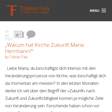
Tobias Faix
MENU
Theologe, Autor, Blogger
HOME
05
BLOG
Jan.
2023
„Warum hat Kirche Zukunft Maria
BIOGRAPHIE
Herrmann?“
BÜCHER
by Tobias Faix
UNTERWEGS
Liebe Maria, du beschäftigst dich intensiv mit den
Veränderungsprozesse von Kirche, was beschäftigt dich
MEDIEN
da momentan am meisten? In den letzten Monaten
KONTAKT
denke ich viel über den Begriff der »Zukunft« nach.
Zukunft und Zukunftsfähigkeit können ja mögliche Ziele
LINKS
von Veränderung sein. Forschende haben schon vor