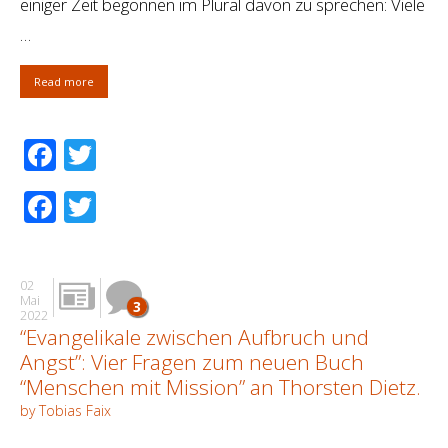
einiger Zeit begonnen im Plural davon zu sprechen: Viele
…
Read more
Facebook
Twitter
Facebook
Twitter
02
Mai
3
2022
“Evangelikale zwischen Aufbruch und
Angst”: Vier Fragen zum neuen Buch
“Menschen mit Mission” an Thorsten Dietz.
by Tobias Faix