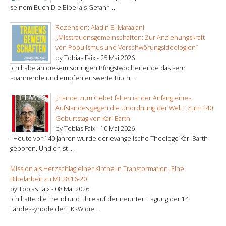
seinem Buch Die Bibel als Gefahr ...
Rezension: Aladin El-Mafaalani
„Misstrauensgemeinschaften: Zur Anziehungskraft
von Populismus und Verschwörungsideologien“
by Tobias Faix -
25 Mai 2026
Ich habe an diesem sonnigen Pfingstwochenende das sehr
spannende und empfehlenswerte Buch ...
„Hände zum Gebet falten ist der Anfang eines
Aufstandes gegen die Unordnung der Welt.“ Zum 140.
Geburtstag von Karl Barth
by Tobias Faix -
10 Mai 2026
. Heute vor 140 Jahren wurde der evangelische Theologe Karl Barth
geboren. Und er ist ...
Mission als Herzschlag einer Kirche in Transformation. Eine
Bibelarbeit zu Mt 28,16-20
by Tobias Faix -
08 Mai 2026
Ich hatte die Freud und Ehre auf der neunten Tagung der 14.
Landessynode der EKKW die ...