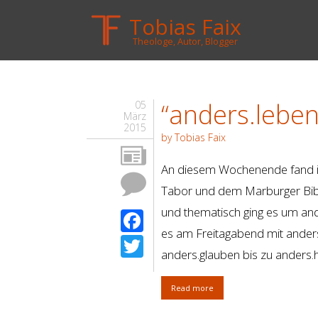
Tobias Faix
Theologe, Autor, Blogger
“anders.leben
05
März
2015
by Tobias Faix
An diesem Wochenende fand i
Tabor und dem Marburger Bibel
und thematisch ging es um ande
Facebook
es am Freitagabend mit anders
Twitter
anders.glauben bis zu anders.
Read more