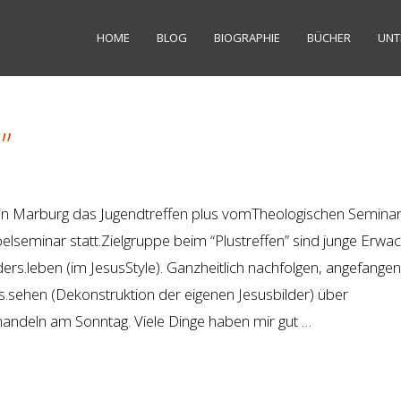
HOME
BLOG
BIOGRAPHIE
BÜCHER
UNT
”
n Marburg das Jugendtreffen plus vomTheologischen Semina
seminar statt.Zielgruppe beim “Plustreffen” sind junge Erwa
rs.leben (im JesusStyle). Ganzheitlich nachfolgen, angefangen
.sehen (Dekonstruktion der eigenen Jesusbilder) über
handeln am Sonntag. Viele Dinge haben mir gut …