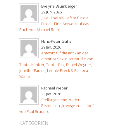
Evelyne Baumberger
29 Juni 2026
„Die Bibel als Gefahr für die
Ethik“ – Eine Antwort auf das
Buch von Michael Roth
Hans-Peter Glahs
29 Jan. 2026
Antwort auf die Kritik an der
empirica Sexualitätsstudie von
Tobias Künkler, Tobias Faix, Daniel Wegner,
Jennifer Paulus, Leonie Preck & Ramona
Wanie
Raphael Weber
23 Jan. 2026
Stellungnahme zu der
Rezension „Irrwege zur Liebe“
von Paul Bruderer
KATEGORIEN