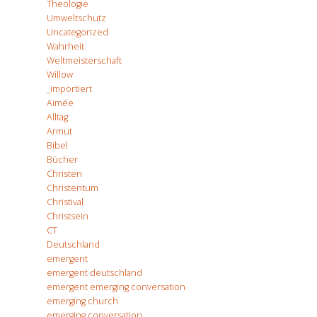
Theologie
Umweltschutz
Uncategorized
Wahrheit
Weltmeisterschaft
Willow
_importiert
Aimée
Alltag
Armut
Bibel
Bücher
Christen
Christentum
Christival
Christsein
CT
Deutschland
emergent
emergent deutschland
emergent emerging conversation
emerging church
emerging conversation