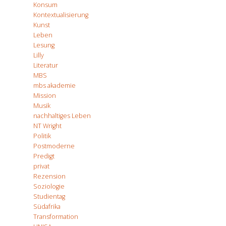
Konsum
Kontextualisierung
Kunst
Leben
Lesung
Lilly
Literatur
MBS
mbs akademie
Mission
Musik
nachhaltiges Leben
NT Wright
Politik
Postmoderne
Predigt
privat
Rezension
Soziologie
Studientag
Südafrika
Transformation