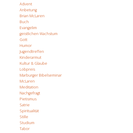
Advent
Anbetung
Brian McLaren
Buch
Evangelim
geistlichen Wachstum
Gott
Humor
Jugendtreffen
Kinderarmut
Kultur & Glaube
Lobpreis
Marburger Bibelseminar
McLaren
Meditation
Nachgefragt
Pietismus
Satrie
Spiritualität
Stille
Studium
Tabor