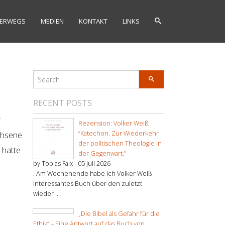
ERWEGS
MEDIEN
KONTAKT
LINKS
RECENT POSTS
r
Rezension: Volker Weiß:
chsene
“Katechon. Zur Wiederkehr
der politischen Theologie in
 hatte
der Gegenwart.”
by Tobias Faix -
05 Juli 2026
. Am Wochenende habe ich Volker Weiß
interessantes Buch über den zuletzt
wieder ...
„Die Bibel als Gefahr für die
Ethik“ – Eine Antwort auf das Buch von