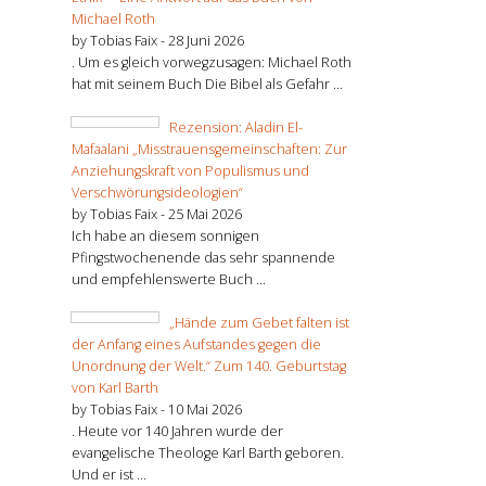
Michael Roth
by Tobias Faix -
28 Juni 2026
. Um es gleich vorwegzusagen: Michael Roth
hat mit seinem Buch Die Bibel als Gefahr ...
Rezension: Aladin El-
Mafaalani „Misstrauensgemeinschaften: Zur
Anziehungskraft von Populismus und
Verschwörungsideologien“
by Tobias Faix -
25 Mai 2026
Ich habe an diesem sonnigen
Pfingstwochenende das sehr spannende
und empfehlenswerte Buch ...
„Hände zum Gebet falten ist
der Anfang eines Aufstandes gegen die
Unordnung der Welt.“ Zum 140. Geburtstag
von Karl Barth
by Tobias Faix -
10 Mai 2026
. Heute vor 140 Jahren wurde der
evangelische Theologe Karl Barth geboren.
Und er ist ...