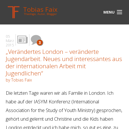
Tobias Faix
MENU
Theologe, Autor, Blogger
HOME
05
BLOG
März
3
2015
„Verändertes London – veränderte
BIOGRAPHIE
Jugendarbeit. Neues und interessantes aus
BÜCHER
der internationalen Arbeit mit
Jugendlichen“
UNTERWEGS
by Tobias Faix
MEDIEN
Die letzten Tage waren wir als Familie in London. Ich
habe auf der IASYM Konferenz (International
KONTAKT
Association for the Study of Youth Ministry) gesprochen,
LINKS
gehört und gelernt und Christine und die Kids haben
London entdeckt und ich habe mich, so gut es ging, zu