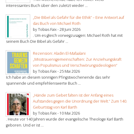
interessantes Buch über den zuletzt wieder ...
„Die Bibel als Gefahr für die Ethik“ – Eine Antwort auf
das Buch von Michael Roth
by Tobias Faix -
28 Juni 2026
. Um es gleich vorwegzusagen: Michael Roth hat mit
seinem Buch Die Bibel als Gefahr ...
Rezension: Aladin El-Mafaalani
„Misstrauensgemeinschaften: Zur Anziehungskraft
von Populismus und Verschwörungsideologien“
by Tobias Faix -
25 Mai 2026
Ich habe an diesem sonnigen Pfingstwochenende das sehr
spannende und empfehlenswerte Buch ...
„Hände zum Gebet falten ist der Anfang eines
Aufstandes gegen die Unordnung der Welt.“ Zum 140.
Geburtstag von Karl Barth
by Tobias Faix -
10 Mai 2026
. Heute vor 140 Jahren wurde der evangelische Theologe Karl Barth
geboren. Und er ist ...