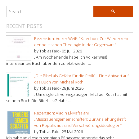
RECENT POSTS
Rezension: Volker Weiß: “Katechon. Zur Wiederkehr
der politischen Theologie in der Gegenwart.”
by Tobias Faix -
05 Juli 2026
. Am Wochenende habe ich Volker Weiß
interessantes Buch über den zuletzt wieder ...
„Die Bibel als Gefahr für die Ethik“ – Eine Antwort auf
das Buch von Michael Roth
by Tobias Faix -
28 Juni 2026
. Um es gleich vorwegzusagen: Michael Roth hat mit
seinem Buch Die Bibel als Gefahr ...
Rezension: Aladin El-Mafaalani
„Misstrauensgemeinschaften: Zur Anziehungskraft
von Populismus und Verschwörungsideologien“
by Tobias Faix -
25 Mai 2026
Ich habe an diesem sonnigen Pfingstwochenende das sehr