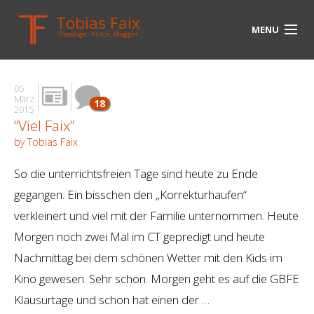
Tobias Faix
MENU
Theologe, Autor, Blogger
HOME
05
BLOG
März
18
2015
“Viel Faix”
BIOGRAPHIE
by Tobias Faix
BÜCHER
So die unterrichtsfreien Tage sind heute zu Ende
UNTERWEGS
gegangen. Ein bisschen den „Korrekturhaufen“
verkleinert und viel mit der Familie unternommen. Heute
MEDIEN
Morgen noch zwei Mal im CT gepredigt und heute
KONTAKT
Nachmittag bei dem schönen Wetter mit den Kids im
Kino gewesen. Sehr schön. Morgen geht es auf die GBFE
LINKS
Klausurtage und schon hat einen der …