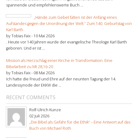
spannende und empfehlenswerte Buch ...
„Hände zum Gebet falten ist der Anfang eines
Aufstandes gegen die Unordnung der Welt.“ Zum 140. Geburtstag von
Karl Barth
by Tobias Faix -
10 Mai 2026
. Heute vor 140 Jahren wurde der evangelische Theologe Karl Barth
geboren. Und er ist ...
Mission als Herzschlag einer Kirche in Transformation. Eine
Bibelarbeit zu Mt 28,16-20
by Tobias Faix -
08 Mai 2026
Ich hatte die Freud und Ehre auf der neunten Tagung der 14.
Landessynode der EKKW die ...
RECENT COMMENTS
Rolf-Ulrich Kunze
02 Juli 2026
„Die Bibel als Gefahr für die Ethik“ – Eine Antwort auf das
Buch von Michael Roth