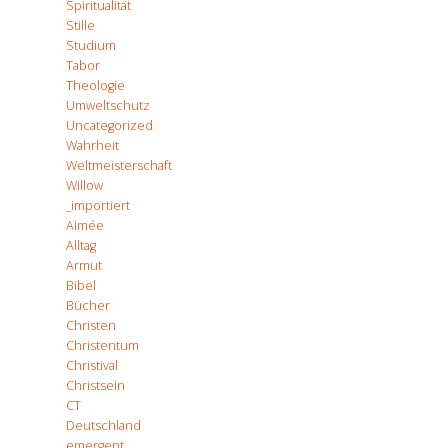
Spiritualität
Stille
Studium
Tabor
Theologie
Umweltschutz
Uncategorized
Wahrheit
Weltmeisterschaft
Willow
_importiert
Aimée
Alltag
Armut
Bibel
Bücher
Christen
Christentum
Christival
Christsein
CT
Deutschland
emergent