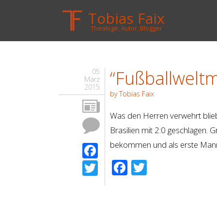
Tobias Faix
Theologe, Autor, Blogger
“Fußballweltm
05
März
2015
by Tobias Faix
Was den Herren verwehrt blie
Brasilien mit 2:0 geschlagen. 
bekommen und als erste Mannsch
Facebook
Facebook
Twitter
Twitter