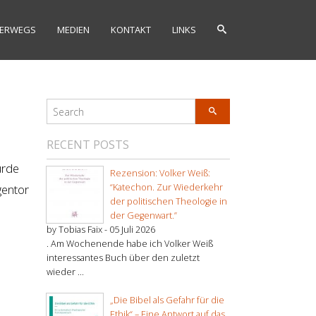
ERWEGS
MEDIEN
KONTAKT
LINKS
RECENT POSTS
urde
Rezension: Volker Weiß:
gentor
“Katechon. Zur Wiederkehr
der politischen Theologie in
der Gegenwart.”
by Tobias Faix -
05 Juli 2026
. Am Wochenende habe ich Volker Weiß
interessantes Buch über den zuletzt
wieder ...
„Die Bibel als Gefahr für die
Ethik“ – Eine Antwort auf das