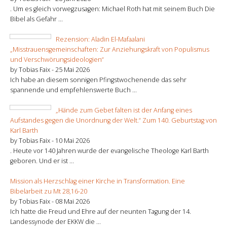
. Um es gleich vorwegzusagen: Michael Roth hat mit seinem Buch Die
Bibel als Gefahr ...
Rezension: Aladin El-Mafaalani
„Misstrauensgemeinschaften: Zur Anziehungskraft von Populismus
und Verschwörungsideologien“
by Tobias Faix -
25 Mai 2026
Ich habe an diesem sonnigen Pfingstwochenende das sehr
spannende und empfehlenswerte Buch ...
„Hände zum Gebet falten ist der Anfang eines
Aufstandes gegen die Unordnung der Welt.“ Zum 140. Geburtstag von
Karl Barth
by Tobias Faix -
10 Mai 2026
. Heute vor 140 Jahren wurde der evangelische Theologe Karl Barth
geboren. Und er ist ...
Mission als Herzschlag einer Kirche in Transformation. Eine
Bibelarbeit zu Mt 28,16-20
by Tobias Faix -
08 Mai 2026
Ich hatte die Freud und Ehre auf der neunten Tagung der 14.
Landessynode der EKKW die ...