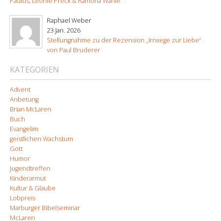
Paulus, Leonie Preck & Ramona Wanie
Raphael Weber
23 Jan. 2026
Stellungnahme zu der Rezension „Irrwege zur Liebe“
von Paul Bruderer
KATEGORIEN
Advent
Anbetung
Brian McLaren
Buch
Evangelim
geistlichen Wachstum
Gott
Humor
Jugendtreffen
Kinderarmut
Kultur & Glaube
Lobpreis
Marburger Bibelseminar
McLaren