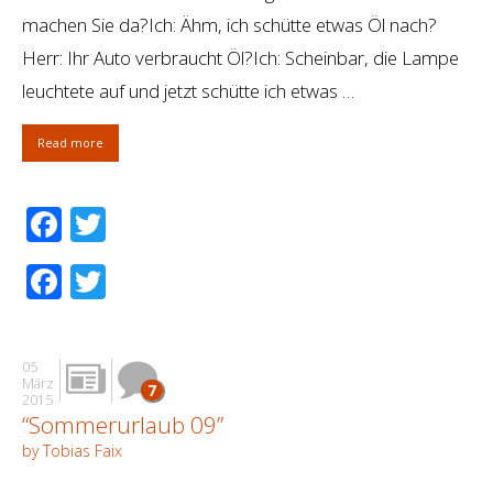
machen Sie da?Ich: Ähm, ich schütte etwas Öl nach?
Herr: Ihr Auto verbraucht Öl?Ich: Scheinbar, die Lampe
leuchtete auf und jetzt schütte ich etwas …
Read more
Facebook
Twitter
Facebook
Twitter
05
März
7
2015
“Sommerurlaub 09”
by Tobias Faix