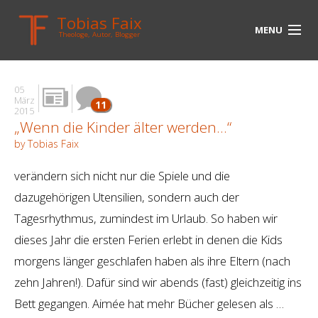
Tobias Faix
MENU
Theologe, Autor, Blogger
HOME
05
BLOG
März
11
2015
„Wenn die Kinder älter werden…“
BIOGRAPHIE
by Tobias Faix
BÜCHER
verändern sich nicht nur die Spiele und die
UNTERWEGS
dazugehörigen Utensilien, sondern auch der
Tagesrhythmus, zumindest im Urlaub. So haben wir
MEDIEN
dieses Jahr die ersten Ferien erlebt in denen die Kids
KONTAKT
morgens länger geschlafen haben als ihre Eltern (nach
zehn Jahren!). Dafür sind wir abends (fast) gleichzeitig ins
LINKS
Bett gegangen. Aimée hat mehr Bücher gelesen als …