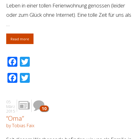
Leben in einer tollen Ferienwohnung genossen (leider
oder zum Glück ohne Internet). Eine tolle Zeit für uns als
…
Read more
Facebook
Twitter
Facebook
Twitter
05
März
10
2015
“Oma”
by Tobias Faix