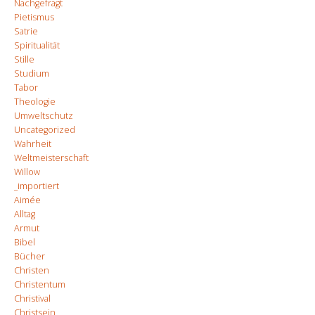
Nachgefragt
Pietismus
Satrie
Spiritualität
Stille
Studium
Tabor
Theologie
Umweltschutz
Uncategorized
Wahrheit
Weltmeisterschaft
Willow
_importiert
Aimée
Alltag
Armut
Bibel
Bücher
Christen
Christentum
Christival
Christsein