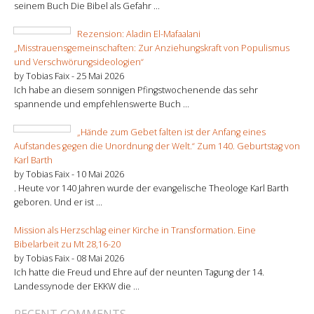
seinem Buch Die Bibel als Gefahr ...
Rezension: Aladin El-Mafaalani
„Misstrauensgemeinschaften: Zur Anziehungskraft von Populismus
und Verschwörungsideologien“
by Tobias Faix -
25 Mai 2026
Ich habe an diesem sonnigen Pfingstwochenende das sehr
spannende und empfehlenswerte Buch ...
„Hände zum Gebet falten ist der Anfang eines
Aufstandes gegen die Unordnung der Welt.“ Zum 140. Geburtstag von
Karl Barth
by Tobias Faix -
10 Mai 2026
. Heute vor 140 Jahren wurde der evangelische Theologe Karl Barth
geboren. Und er ist ...
Mission als Herzschlag einer Kirche in Transformation. Eine
Bibelarbeit zu Mt 28,16-20
by Tobias Faix -
08 Mai 2026
Ich hatte die Freud und Ehre auf der neunten Tagung der 14.
Landessynode der EKKW die ...
RECENT COMMENTS