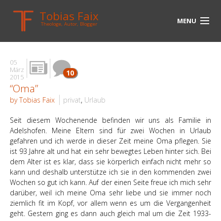
Tobias Faix
MENU
Theologe, Autor, Blogger
HOME
05
BLOG
März
10
2015
“Oma”
BIOGRAPHIE
by Tobias Faix
privat
,
Urlaub
BÜCHER
Seit diesem Wochenende befinden wir uns als Familie in
UNTERWEGS
Adelshofen. Meine Eltern sind für zwei Wochen in Urlaub
gefahren und ich werde in dieser Zeit meine Oma pflegen. Sie
ist 93 Jahre alt und hat ein sehr bewegtes Leben hinter sich. Bei
MEDIEN
dem Alter ist es klar, dass sie körperlich einfach nicht mehr so
kann und deshalb unterstütze ich sie in den kommenden zwei
KONTAKT
Wochen so gut ich kann. Auf der einen Seite freue ich mich sehr
darüber, weil ich meine Oma sehr liebe und sie immer noch
LINKS
ziemlich fit im Kopf, vor allem wenn es um die Vergangenheit
geht. Gestern ging es dann auch gleich mal um die Zeit 1933-