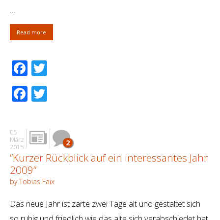
…
Read more
Facebook
Twitter
Facebook
Twitter
05
März
2
2015
“Kurzer Rückblick auf ein interessantes Jahr
2009”
by Tobias Faix
Das neue Jahr ist zarte zwei Tage alt und gestaltet sich
so ruhig und friedlich wie das alte sich verabschiedet hat.