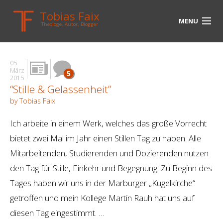
Tobias Faix
MENU
Theologe, Autor, Blogger
HOME
05
BLOG
März
5
2015
“Stille & Gelassenheit”
BIOGRAPHIE
by Tobias Faix
BÜCHER
Ich arbeite in einem Werk, welches das große Vorrecht
UNTERWEGS
bietet zwei Mal im Jahr einen Stillen Tag zu haben. Alle
Mitarbeitenden, Studierenden und Dozierenden nutzen
MEDIEN
den Tag für Stille, Einkehr und Begegnung. Zu Beginn des
KONTAKT
Tages haben wir uns in der Marburger „Kugelkirche“
getroffen und mein Kollege Martin Rauh hat uns auf
LINKS
diesen Tag eingestimmt. …