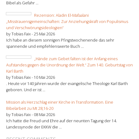
Bibel als Gefahr ...
Rezension: Aladin El-Mafaalani
„Misstrauensgemeinschaften: Zur Anziehungskraft von Populismus
und Verschwörungsideologien“
by Tobias Faix -
25 Mai 2026
Ich habe an diesem sonnigen Pfingstwochenende das sehr
spannende und empfehlenswerte Buch ...
„Hände zum Gebet falten ist der Anfang eines
Aufstandes gegen die Unordnung der Welt.“ Zum 140. Geburtstag von
Karl Barth
by Tobias Faix -
10 Mai 2026
. Heute vor 140 Jahren wurde der evangelische Theologe Karl Barth
geboren. Und er ist ...
Mission als Herzschlag einer Kirche in Transformation. Eine
Bibelarbeit zu Mt 28,16-20
by Tobias Faix -
08 Mai 2026
Ich hatte die Freud und Ehre auf der neunten Tagung der 14.
Landessynode der EKKW die ...