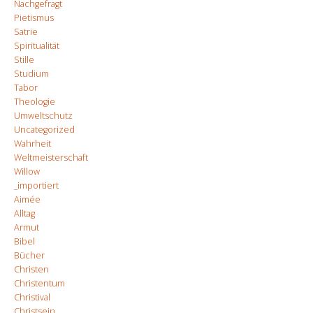
Nachgefragt
Pietismus
Satrie
Spiritualität
Stille
Studium
Tabor
Theologie
Umweltschutz
Uncategorized
Wahrheit
Weltmeisterschaft
Willow
_importiert
Aimée
Alltag
Armut
Bibel
Bücher
Christen
Christentum
Christival
Christsein