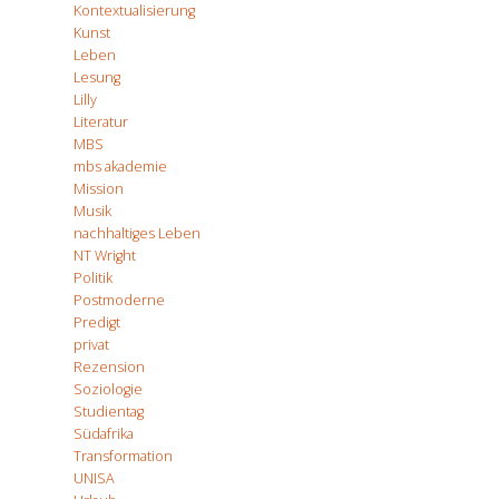
Kontextualisierung
Kunst
Leben
Lesung
Lilly
Literatur
MBS
mbs akademie
Mission
Musik
nachhaltiges Leben
NT Wright
Politik
Postmoderne
Predigt
privat
Rezension
Soziologie
Studientag
Südafrika
Transformation
UNISA