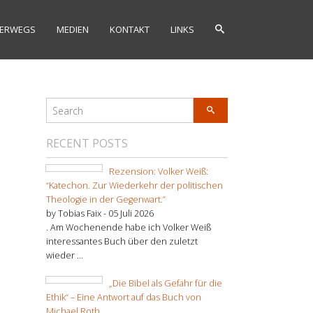
ERWEGS
MEDIEN
KONTAKT
LINKS
RECENT POSTS
Rezension: Volker Weiß:
“Katechon. Zur Wiederkehr der politischen
Theologie in der Gegenwart.”
by Tobias Faix -
05 Juli 2026
. Am Wochenende habe ich Volker Weiß
interessantes Buch über den zuletzt
wieder ...
„Die Bibel als Gefahr für die
Ethik“ – Eine Antwort auf das Buch von
Michael Roth