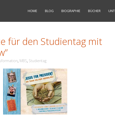
HOME
BLOG
BIOGRAPHIE
BÜCHER
UNT
e für den Studientag mit
w”
nsformation
,
MBS
,
Studientag