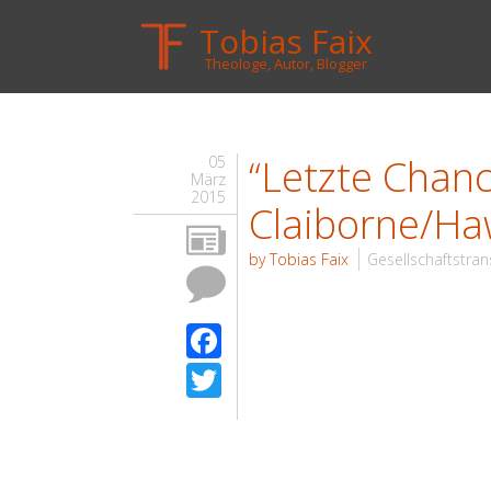
Tobias Faix
Theologe, Autor, Blogger
“Letzte Chanc
05
März
2015
Claiborne/Ha
by Tobias Faix
Gesellschaftstra
Facebook
Twitter