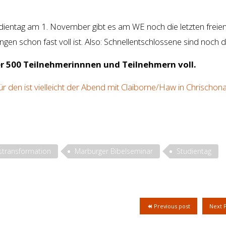
dientag am 1. November gibt es am WE noch die letzten freie
gen schon fast voll ist. Also: Schnellentschlossene sind noch d
er 500 Teilnehmerinnnen und Teilnehmern voll.
den ist vielleicht der Abend mit Claiborne/Haw in Chrischon
stransformation
Marburger Bibelseminar
Studientag
Previous post
Next 