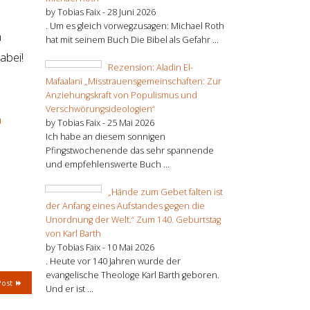
by Tobias Faix -
28 Juni 2026
. Um es gleich vorwegzusagen: Michael Roth
n
hat mit seinem Buch Die Bibel als Gefahr ...
abei!
Rezension: Aladin El-
Mafaalani „Misstrauensgemeinschaften: Zur
Anziehungskraft von Populismus und
Verschwörungsideologien“
a
by Tobias Faix -
25 Mai 2026
Ich habe an diesem sonnigen
Pfingstwochenende das sehr spannende
und empfehlenswerte Buch ...
„Hände zum Gebet falten ist
der Anfang eines Aufstandes gegen die
Unordnung der Welt.“ Zum 140. Geburtstag
von Karl Barth
by Tobias Faix -
10 Mai 2026
. Heute vor 140 Jahren wurde der
evangelische Theologe Karl Barth geboren.
Post
Und er ist ...