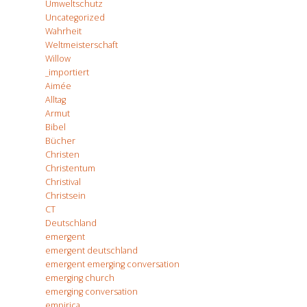
Umweltschutz
Uncategorized
Wahrheit
Weltmeisterschaft
Willow
_importiert
Aimée
Alltag
Armut
Bibel
Bücher
Christen
Christentum
Christival
Christsein
CT
Deutschland
emergent
emergent deutschland
emergent emerging conversation
emerging church
emerging conversation
empirica