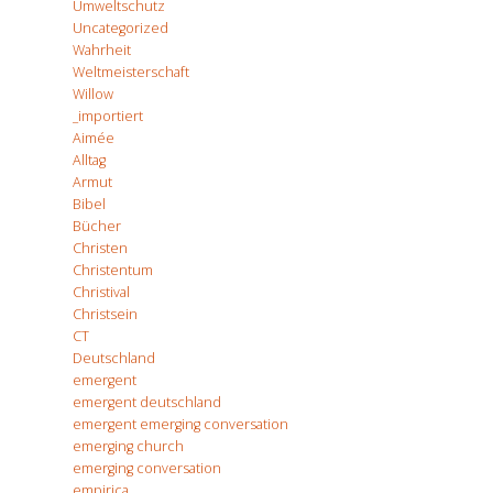
Umweltschutz
Uncategorized
Wahrheit
Weltmeisterschaft
Willow
_importiert
Aimée
Alltag
Armut
Bibel
Bücher
Christen
Christentum
Christival
Christsein
CT
Deutschland
emergent
emergent deutschland
emergent emerging conversation
emerging church
emerging conversation
empirica