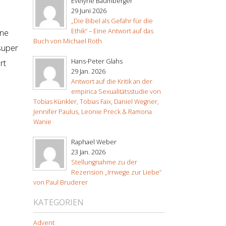
Evelyne Baumberger
29 Juni 2026
„Die Bibel als Gefahr für die
ine
Ethik“ – Eine Antwort auf das
Buch von Michael Roth
super
rt
Hans-Peter Glahs
29 Jan. 2026
Antwort auf die Kritik an der
empirica Sexualitätsstudie von
Tobias Künkler, Tobias Faix, Daniel Wegner,
Jennifer Paulus, Leonie Preck & Ramona
Wanie
Raphael Weber
23 Jan. 2026
Stellungnahme zu der
Rezension „Irrwege zur Liebe“
von Paul Bruderer
KATEGORIEN
Advent