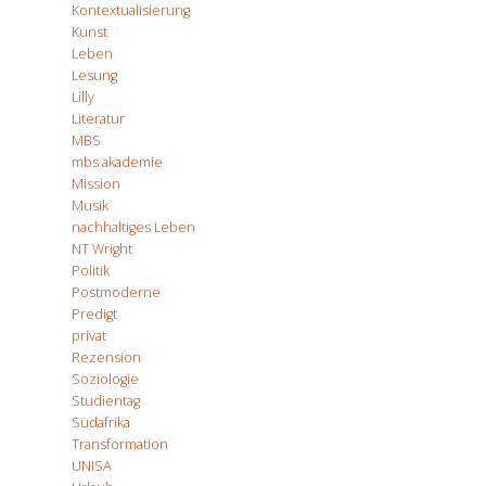
Kontextualisierung
Kunst
Leben
Lesung
Lilly
Literatur
MBS
mbs akademie
Mission
Musik
nachhaltiges Leben
NT Wright
Politik
Postmoderne
Predigt
privat
Rezension
Soziologie
Studientag
Südafrika
Transformation
UNISA