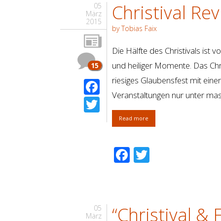
Christival Re
05
März
2015
by Tobias Faix
Die Hälfte des Christivals ist 
und heiliger Momente. Das Chris
15
riesiges Glaubensfest mit einer
Facebook
Veranstaltungen nur unter mas
Twitter
Read more
Facebook
Twitter
“Christival 
05
März