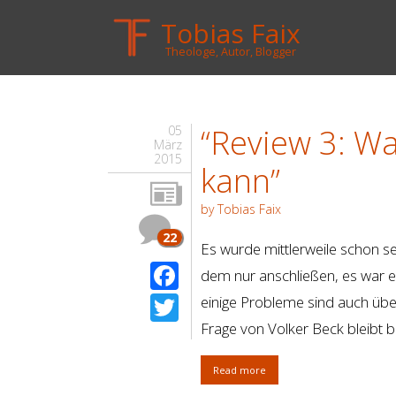
Tobias Faix
Theologe, Autor, Blogger
“Review 3: Wa
05
März
2015
kann”
by Tobias Faix
22
Es wurde mittlerweile schon se
Facebook
dem nur anschließen, es war e
Twitter
einige Probleme sind auch über
Frage von Volker Beck bleibt b
Read more