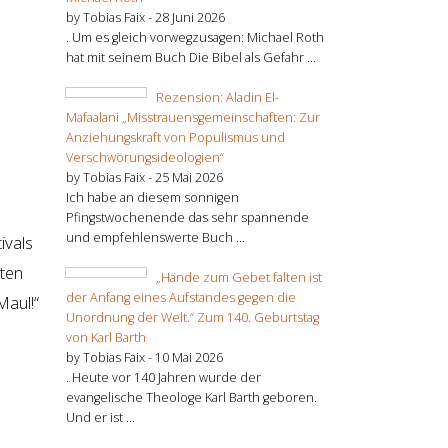
by Tobias Faix -
28 Juni 2026
. Um es gleich vorwegzusagen: Michael Roth
hat mit seinem Buch Die Bibel als Gefahr ...
Rezension: Aladin El-
Mafaalani „Misstrauensgemeinschaften: Zur
Anziehungskraft von Populismus und
Verschwörungsideologien“
by Tobias Faix -
25 Mai 2026
Ich habe an diesem sonnigen
Pfingstwochenende das sehr spannende
und empfehlenswerte Buch ...
ivals
sten
„Hände zum Gebet falten ist
der Anfang eines Aufstandes gegen die
Maul!“
Unordnung der Welt.“ Zum 140. Geburtstag
von Karl Barth
by Tobias Faix -
10 Mai 2026
. Heute vor 140 Jahren wurde der
evangelische Theologe Karl Barth geboren.
Und er ist ...