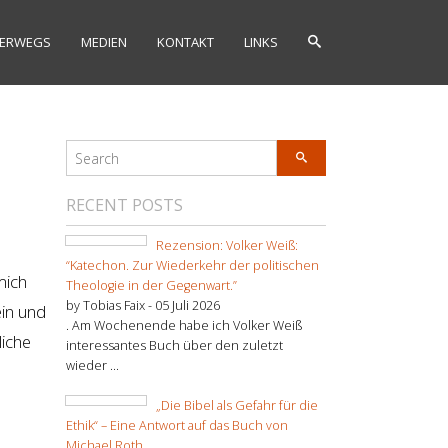
ERWEGS
MEDIEN
KONTAKT
LINKS
RECENT POSTS
Rezension: Volker Weiß:
“Katechon. Zur Wiederkehr der politischen
mich
Theologie in der Gegenwart.”
by Tobias Faix -
05 Juli 2026
ein und
. Am Wochenende habe ich Volker Weiß
liche
interessantes Buch über den zuletzt
wieder ...
„Die Bibel als Gefahr für die
Ethik“ – Eine Antwort auf das Buch von
Michael Roth