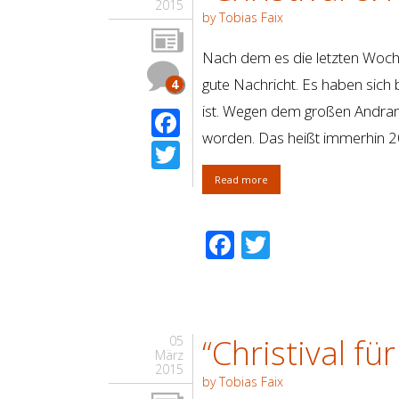
2015
by Tobias Faix
Nach dem es die letzten Wochen
gute Nachricht. Es haben sich
4
ist. Wegen dem großen Andrang
Facebook
worden. Das heißt immerhin 20
Twitter
Read more
Facebook
Twitter
“Christival f
05
März
2015
by Tobias Faix