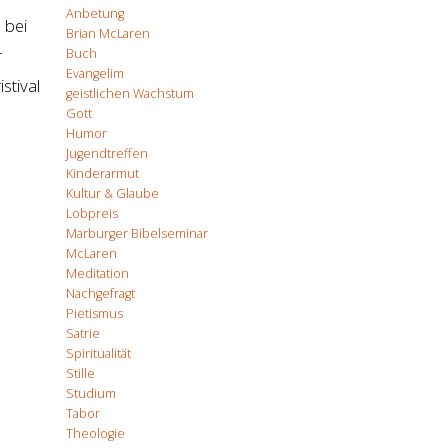
Anbetung
 bei
Brian McLaren
r
Buch
Evangelim
stival
geistlichen Wachstum
Gott
Humor
Jugendtreffen
Kinderarmut
Kultur & Glaube
Lobpreis
Marburger Bibelseminar
McLaren
Meditation
Nachgefragt
Pietismus
Satrie
Spiritualität
Stille
Studium
Tabor
Theologie