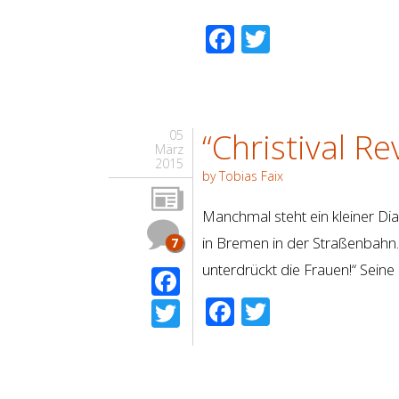
Facebook
Twitter
“Christival Re
05
März
2015
by Tobias Faix
Manchmal steht ein kleiner Dial
in Bremen in der Straßenbahn. 
7
unterdrückt die Frauen!“ Seine F
Facebook
Facebook
Twitter
Twitter