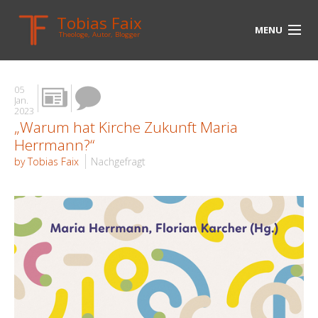
Tobias Faix
MENU
Theologe, Autor, Blogger
HOME
05
BLOG
Jan.
2023
„Warum hat Kirche Zukunft Maria
BIOGRAPHIE
Herrmann?“
BÜCHER
by Tobias Faix
Nachgefragt
UNTERWEGS
MEDIEN
KONTAKT
LINKS