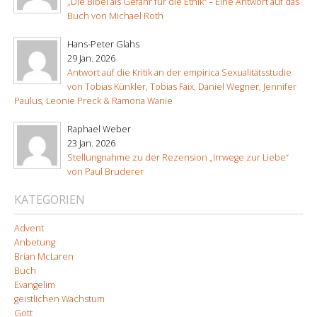
„Die Bibel als Gefahr für die Ethik“ – Eine Antwort auf das
Buch von Michael Roth
Hans-Peter Glahs
29 Jan. 2026
Antwort auf die Kritik an der empirica Sexualitätsstudie
von Tobias Künkler, Tobias Faix, Daniel Wegner, Jennifer
Paulus, Leonie Preck & Ramona Wanie
Raphael Weber
23 Jan. 2026
Stellungnahme zu der Rezension „Irrwege zur Liebe“
von Paul Bruderer
KATEGORIEN
Advent
Anbetung
Brian McLaren
Buch
Evangelim
geistlichen Wachstum
Gott