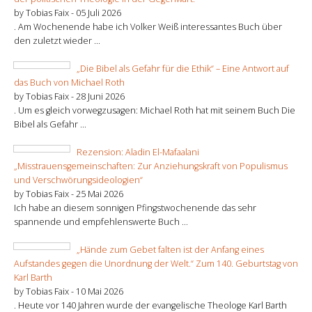
by Tobias Faix -
05 Juli 2026
. Am Wochenende habe ich Volker Weiß interessantes Buch über
den zuletzt wieder ...
„Die Bibel als Gefahr für die Ethik“ – Eine Antwort auf
das Buch von Michael Roth
by Tobias Faix -
28 Juni 2026
. Um es gleich vorwegzusagen: Michael Roth hat mit seinem Buch Die
Bibel als Gefahr ...
Rezension: Aladin El-Mafaalani
„Misstrauensgemeinschaften: Zur Anziehungskraft von Populismus
und Verschwörungsideologien“
by Tobias Faix -
25 Mai 2026
Ich habe an diesem sonnigen Pfingstwochenende das sehr
spannende und empfehlenswerte Buch ...
„Hände zum Gebet falten ist der Anfang eines
Aufstandes gegen die Unordnung der Welt.“ Zum 140. Geburtstag von
Karl Barth
by Tobias Faix -
10 Mai 2026
. Heute vor 140 Jahren wurde der evangelische Theologe Karl Barth