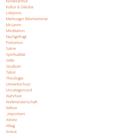
Kinderarmut
Kultur & Glaube
Lobpreis
Marburger Bibelseminar
McLaren
Meditation
Nachgefragt
Pietismus
Satrie
Spiritualität
Stille
Studium
Tabor
Theologie
Umweltschutz
Uncategorized
Wahrheit
Weltmeisterschaft
Willow
_importiert
Aimée
Alltag
Armut