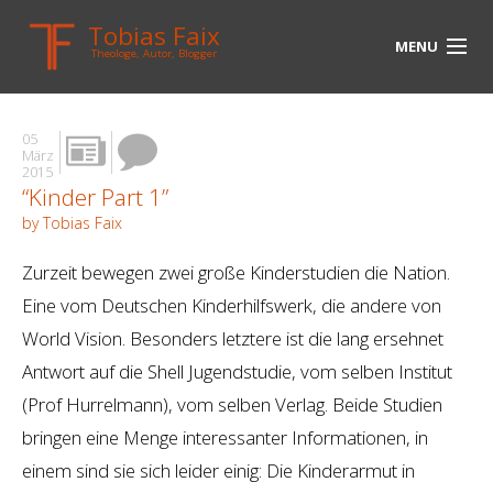
Tobias Faix
MENU
Theologe, Autor, Blogger
HOME
05
BLOG
März
2015
“Kinder Part 1”
BIOGRAPHIE
by Tobias Faix
BÜCHER
Zurzeit bewegen zwei große Kinderstudien die Nation.
UNTERWEGS
Eine vom Deutschen Kinderhilfswerk, die andere von
World Vision. Besonders letztere ist die lang ersehnet
MEDIEN
Antwort auf die Shell Jugendstudie, vom selben Institut
KONTAKT
(Prof Hurrelmann), vom selben Verlag. Beide Studien
bringen eine Menge interessanter Informationen, in
LINKS
einem sind sie sich leider einig: Die Kinderarmut in