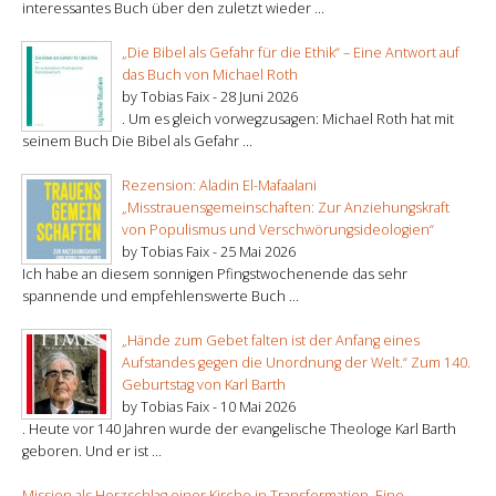
interessantes Buch über den zuletzt wieder ...
„Die Bibel als Gefahr für die Ethik“ – Eine Antwort auf
das Buch von Michael Roth
by Tobias Faix -
28 Juni 2026
. Um es gleich vorwegzusagen: Michael Roth hat mit
seinem Buch Die Bibel als Gefahr ...
Rezension: Aladin El-Mafaalani
„Misstrauensgemeinschaften: Zur Anziehungskraft
von Populismus und Verschwörungsideologien“
by Tobias Faix -
25 Mai 2026
Ich habe an diesem sonnigen Pfingstwochenende das sehr
spannende und empfehlenswerte Buch ...
„Hände zum Gebet falten ist der Anfang eines
Aufstandes gegen die Unordnung der Welt.“ Zum 140.
Geburtstag von Karl Barth
by Tobias Faix -
10 Mai 2026
. Heute vor 140 Jahren wurde der evangelische Theologe Karl Barth
geboren. Und er ist ...
Mission als Herzschlag einer Kirche in Transformation. Eine