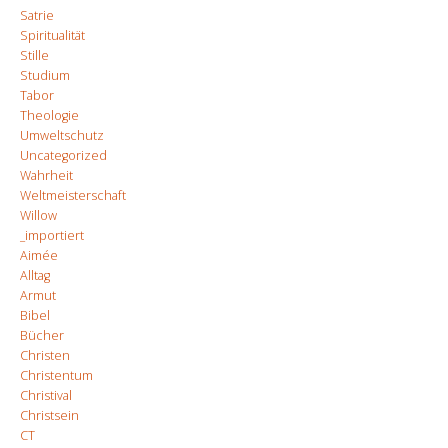
Satrie
Spiritualität
Stille
Studium
Tabor
Theologie
Umweltschutz
Uncategorized
Wahrheit
Weltmeisterschaft
Willow
_importiert
Aimée
Alltag
Armut
Bibel
Bücher
Christen
Christentum
Christival
Christsein
CT