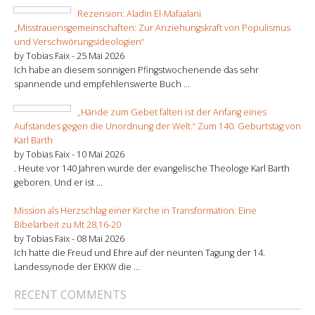
Rezension: Aladin El-Mafaalani
„Misstrauensgemeinschaften: Zur Anziehungskraft von Populismus
und Verschwörungsideologien“
by Tobias Faix -
25 Mai 2026
Ich habe an diesem sonnigen Pfingstwochenende das sehr
spannende und empfehlenswerte Buch ...
„Hände zum Gebet falten ist der Anfang eines
Aufstandes gegen die Unordnung der Welt.“ Zum 140. Geburtstag von
Karl Barth
by Tobias Faix -
10 Mai 2026
. Heute vor 140 Jahren wurde der evangelische Theologe Karl Barth
geboren. Und er ist ...
Mission als Herzschlag einer Kirche in Transformation. Eine
Bibelarbeit zu Mt 28,16-20
by Tobias Faix -
08 Mai 2026
Ich hatte die Freud und Ehre auf der neunten Tagung der 14.
Landessynode der EKKW die ...
RECENT COMMENTS