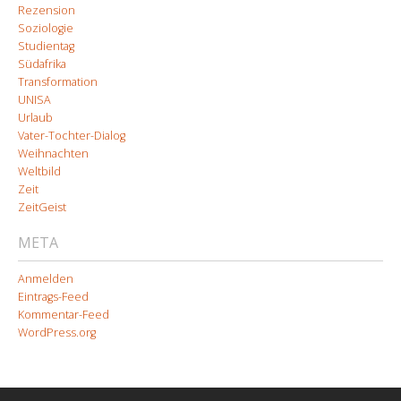
Rezension
Soziologie
Studientag
Südafrika
Transformation
UNISA
Urlaub
Vater-Tochter-Dialog
Weihnachten
Weltbild
Zeit
ZeitGeist
META
Anmelden
Eintrags-Feed
Kommentar-Feed
WordPress.org