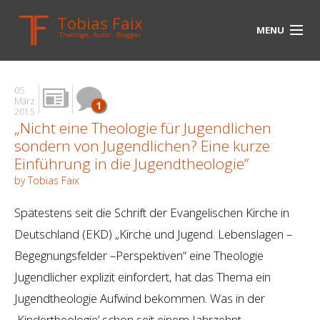
Tobias Faix
MENU
Theologe, Autor, Blogger
HOME
05
BLOG
März
1
2015
„Nicht eine Theologie für Jugendlichen
BIOGRAPHIE
sondern von Jugendlichen? Eine kurze
BÜCHER
Einführung in die Jugendtheologie”
by Tobias Faix
UNTERWEGS
Spätestens seit die Schrift der Evangelischen Kirche in
MEDIEN
Deutschland (EKD) „Kirche und Jugend. Lebenslagen –
KONTAKT
Begegnungsfelder –Perspektiven“ eine Theologie
Jugendlicher explizit einfordert, hat das Thema ein
LINKS
Jugendtheologie Aufwind bekommen. Was in der
‚Kindertheologie’ schon seit einem Jahrzehnt