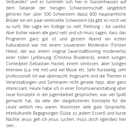
Verbandes“ und es tummeln sich hier in Gunzenhausen auf
dem Gelände der hiesigen Schwesternschaft (angeblich
gehören hier über 500 Schwestern dazu) 800 hauptamtliche
Brüder ein ein paar vereinzelte Schwestern (da gibt es noch viel
zu tun!). Wie sagte ein Kollege so nett: Pietkong – be careful.
Aber bisher waren alle ganz nett und ich muss sagen, dass das
Programm ganz gut ist und gestern Abend ein echter
Kulturabend war mit einem souveränen Moderator (Torsten
Hebel, der aus einem original Sauerstallboxring moderierte),
einer tollen Lyriklesung (Christina Brudereck), einem lustigen
Comedyteil (Sebastian Hacke), einem sinnlosen, aber lustigen
Interview (u.a. mit mir) und viel Musik etc. Sehr Kurzweilig, sehr
professionell. Ich war überrascht. Insgesamt sind die Themen in
Veranstaltungen und Seminaren nicht gerade hipp, aber ganz
interessant. Heute habe ich in einer Forumsveranstaltung über
neue Konzepte in der Jugendarbeit gesprochen, was viel Spaß
gemacht hat, da viele der dargebotenen Konzepte für die
Leute wirklich neu waren. Ansonsten viele gute Gespräche,
interkulturelle Begegnungen (Sülze zu jedem Essen!) und kurze
Nächte. Jesus geh ich Jesus suchen, muss doch irgendwo hier
sein…