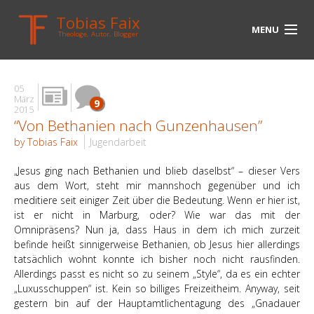
Tobias Faix
MENU
Theologe, Autor, Blogger
HOME
05
BLOG
März
9
2015
“Von Bethanien nach Gunzenhausen”
BIOGRAPHIE
by Tobias Faix
Jugendarbeit
BÜCHER
„Jesus ging nach Bethanien und blieb daselbst“ – dieser Vers
UNTERWEGS
aus dem Wort, steht mir mannshoch gegenüber und ich
meditiere seit einiger Zeit über die Bedeutung. Wenn er hier ist,
ist er nicht in Marburg, oder? Wie war das mit der
MEDIEN
Omnipräsens? Nun ja, dass Haus in dem ich mich zurzeit
befinde heißt sinnigerweise Bethanien, ob Jesus hier allerdings
KONTAKT
tatsächlich wohnt konnte ich bisher noch nicht rausfinden.
Allerdings passt es nicht so zu seinem „Style“, da es ein echter
LINKS
„Luxusschuppen“ ist. Kein so billiges Freizeitheim. Anyway, seit
gestern bin auf der Hauptamtlichentagung des „Gnadauer