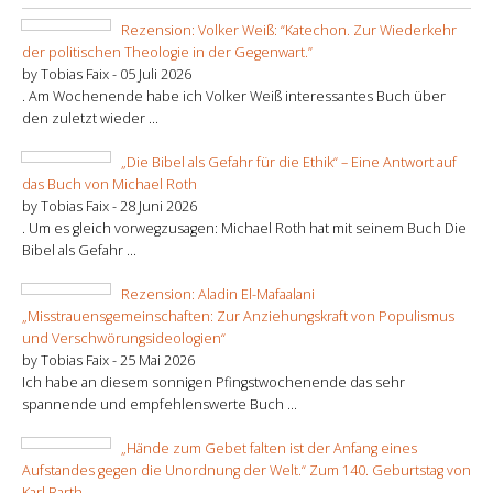
Rezension: Volker Weiß: “Katechon. Zur Wiederkehr
der politischen Theologie in der Gegenwart.”
by Tobias Faix -
05 Juli 2026
. Am Wochenende habe ich Volker Weiß interessantes Buch über
den zuletzt wieder ...
„Die Bibel als Gefahr für die Ethik“ – Eine Antwort auf
das Buch von Michael Roth
by Tobias Faix -
28 Juni 2026
. Um es gleich vorwegzusagen: Michael Roth hat mit seinem Buch Die
Bibel als Gefahr ...
Rezension: Aladin El-Mafaalani
„Misstrauensgemeinschaften: Zur Anziehungskraft von Populismus
und Verschwörungsideologien“
by Tobias Faix -
25 Mai 2026
Ich habe an diesem sonnigen Pfingstwochenende das sehr
spannende und empfehlenswerte Buch ...
„Hände zum Gebet falten ist der Anfang eines
Aufstandes gegen die Unordnung der Welt.“ Zum 140. Geburtstag von
Karl Barth