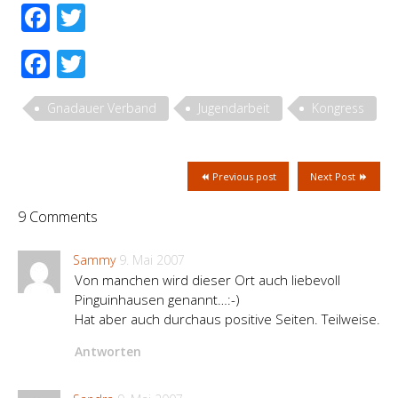
Facebook
Twitter
Facebook
Twitter
Gnadauer Verband
Jugendarbeit
Kongress
Previous post
Next Post
9 Comments
Sammy
9. Mai 2007
Von manchen wird dieser Ort auch liebevoll
Pinguinhausen genannt…:-)
Hat aber auch durchaus positive Seiten. Teilweise.
Antworten