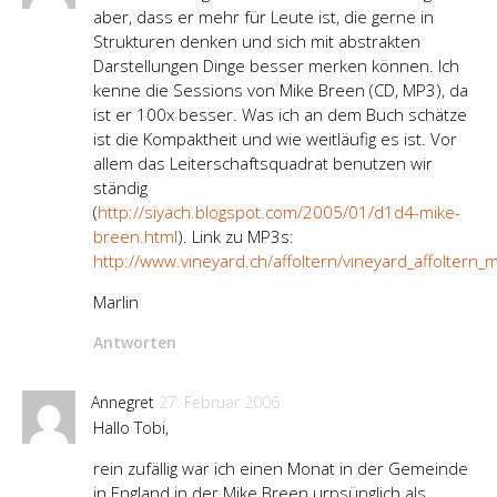
aber, dass er mehr für Leute ist, die gerne in
Strukturen denken und sich mit abstrakten
Darstellungen Dinge besser merken können. Ich
kenne die Sessions von Mike Breen (CD, MP3), da
ist er 100x besser. Was ich an dem Buch schätze
ist die Kompaktheit und wie weitläufig es ist. Vor
allem das Leiterschaftsquadrat benutzen wir
ständig
(
http://siyach.blogspot.com/2005/01/d1d4-mike-
breen.html
). Link zu MP3s:
http://www.vineyard.ch/affoltern/vineyard_affolter
Marlin
Antworten
Annegret
27. Februar 2006
Hallo Tobi,
rein zufällig war ich einen Monat in der Gemeinde
in England in der Mike Breen urpsünglich als