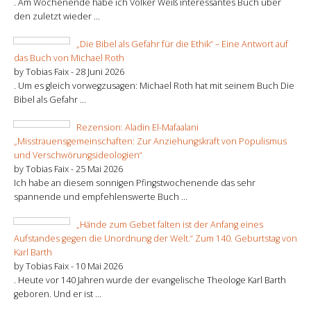
. Am Wochenende habe ich Volker Weiß interessantes Buch über
den zuletzt wieder ...
„Die Bibel als Gefahr für die Ethik“ – Eine Antwort auf
das Buch von Michael Roth
by Tobias Faix -
28 Juni 2026
. Um es gleich vorwegzusagen: Michael Roth hat mit seinem Buch Die
Bibel als Gefahr ...
Rezension: Aladin El-Mafaalani
„Misstrauensgemeinschaften: Zur Anziehungskraft von Populismus
und Verschwörungsideologien“
by Tobias Faix -
25 Mai 2026
Ich habe an diesem sonnigen Pfingstwochenende das sehr
spannende und empfehlenswerte Buch ...
„Hände zum Gebet falten ist der Anfang eines
Aufstandes gegen die Unordnung der Welt.“ Zum 140. Geburtstag von
Karl Barth
by Tobias Faix -
10 Mai 2026
. Heute vor 140 Jahren wurde der evangelische Theologe Karl Barth
geboren. Und er ist ...