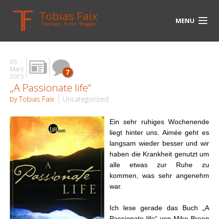
Tobias Faix
MENU
Theologe, Autor, Blogger
HOME
05
BLOG
März
7
2015
„A Passionate life“
BIOGRAPHIE
by Tobias Faix
Uncategorized
BÜCHER
Ein sehr ruhiges Wochenende
UNTERWEGS
liegt hinter uns. Aimée geht es
langsam wieder besser und wir
MEDIEN
haben die Krankheit genutzt um
alle etwas zur Ruhe zu
KONTAKT
kommen, was sehr angenehm
war.
LINKS
Ich lese gerade das Buch „A
Passionate life“ von Mike Breen