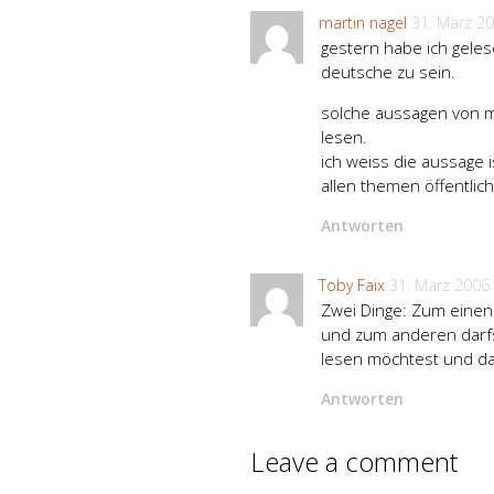
martin nagel
31. März 2
gestern habe ich gelese
deutsche zu sein.
solche aussagen von m
lesen.
ich weiss die aussage 
allen themen öffentlic
Antworten
Toby Faix
31. März 2006
Zwei Dinge: Zum einen
und zum anderen darfs
lesen möchtest und da
Antworten
Leave a comment