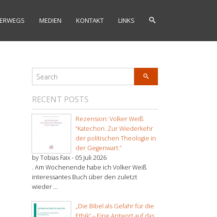
ERWEGS
MEDIEN
KONTAKT
LINKS
RECENT POSTS
Rezension: Volker Weiß:
“Katechon. Zur Wiederkehr
der politischen Theologie in
der Gegenwart.”
by Tobias Faix -
05 Juli 2026
. Am Wochenende habe ich Volker Weiß
interessantes Buch über den zuletzt
wieder ...
„Die Bibel als Gefahr für die
Ethik“ – Eine Antwort auf das