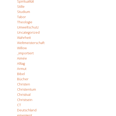
Spiritualität
Stille
Studium
Tabor
Theologie
Umweltschutz
Uncategorized
Wahrheit
Weltmeisterschaft
Willow
_importiert
Aimée
Alltag
Armut
Bibel
Bücher
Christen
Christentum
Christival
Christsein
CT
Deutschland
emergent