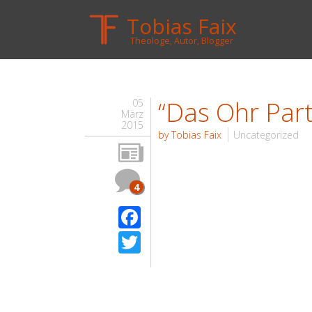
Tobias Faix
Theologe, Autor, Blogger
“Das Ohr Part
05
März
2015
by Tobias Faix
Uncategorized
4
Facebook
Twitter