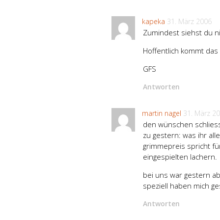
kapeka
31. März 2006
Zumindest siehst du n
Hoffentlich kommt das 
GFS
Antworten
martin nagel
31. März 2
den wünschen schliess
zu gestern: was ihr all
grimmepreis spricht fü
eingespielten lachern.
bei uns war gestern ab
speziell haben mich ge
Antworten