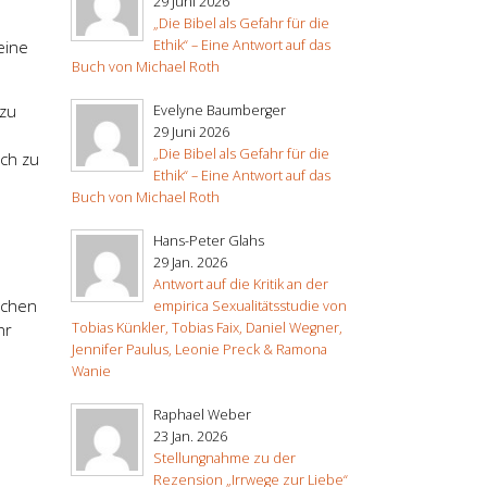
29 Juni 2026
„Die Bibel als Gefahr für die
Ethik“ – Eine Antwort auf das
eine
Buch von Michael Roth
 zu
Evelyne Baumberger
29 Juni 2026
„Die Bibel als Gefahr für die
ich zu
Ethik“ – Eine Antwort auf das
Buch von Michael Roth
Hans-Peter Glahs
29 Jan. 2026
Antwort auf die Kritik an der
schen
empirica Sexualitätsstudie von
Tobias Künkler, Tobias Faix, Daniel Wegner,
hr
Jennifer Paulus, Leonie Preck & Ramona
Wanie
Raphael Weber
23 Jan. 2026
Stellungnahme zu der
Rezension „Irrwege zur Liebe“