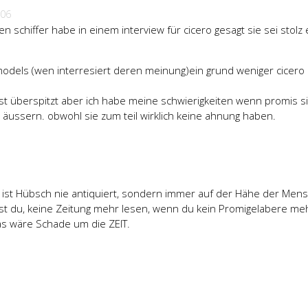
006
n schiffer habe in einem interview für cicero gesagt sie sei stolz 
odels (wen interresiert deren meinung)ein grund weniger cicero
ist überspitzt aber ich habe meine schwierigkeiten wenn promis s
h äussern. obwohl sie zum teil wirklich keine ahnung haben.
 ist Hübsch nie antiquiert, sondern immer auf der Hähe der Men
t du, keine Zeitung mehr lesen, wenn du kein Promigelabere me
s wäre Schade um die ZEIT.