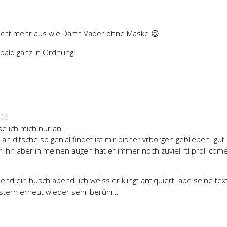
icht mehr aus wie Darth Vader ohne Maske 😉
bald ganz in Ordnung.
006
e ich mich nur an.
e an ditsche so genial findet ist mir bisher vrborgen geblieben. gut
r ihn aber in meinen augen hat er immer noch zuviel rtl proll com
end ein hüsch abend. ich weiss er klingt antiquiert. abe seine tex
stern erneut wieder sehr berührt.