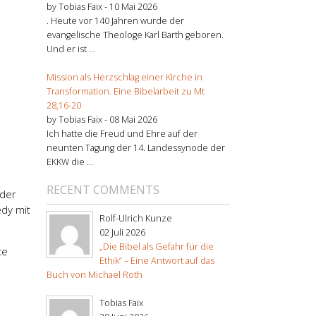
by Tobias Faix -
10 Mai 2026
. Heute vor 140 Jahren wurde der
evangelische Theologe Karl Barth geboren.
Und er ist ...
Mission als Herzschlag einer Kirche in
Transformation. Eine Bibelarbeit zu Mt
28,16-20
by Tobias Faix -
08 Mai 2026
Ich hatte die Freud und Ehre auf der
neunten Tagung der 14. Landessynode der
EKKW die ...
RECENT COMMENTS
 der
edy mit
Rolf-Ulrich Kunze
02 Juli 2026
„Die Bibel als Gefahr für die
te
Ethik“ – Eine Antwort auf das
Buch von Michael Roth
Tobias Faix