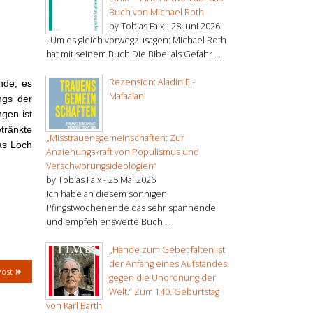
Buch von Michael Roth
by Tobias Faix -
28 Juni 2026
. Um es gleich vorwegzusagen: Michael Roth
hat mit seinem Buch Die Bibel als Gefahr ...
Rezension: Aladin El-
nde, es
Mafaalani
ngs der
gen ist
tränkte
„Misstrauensgemeinschaften: Zur
as Loch
Anziehungskraft von Populismus und
Verschwörungsideologien“
by Tobias Faix -
25 Mai 2026
Ich habe an diesem sonnigen
Pfingstwochenende das sehr spannende
und empfehlenswerte Buch ...
„Hände zum Gebet falten ist
der Anfang eines Aufstandes
Post
gegen die Unordnung der
Welt.“ Zum 140. Geburtstag
von Karl Barth