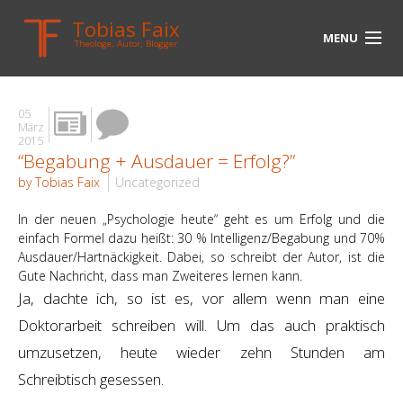
Tobias Faix
MENU
Theologe, Autor, Blogger
HOME
05
BLOG
März
2015
“Begabung + Ausdauer = Erfolg?”
BIOGRAPHIE
by Tobias Faix
Uncategorized
BÜCHER
In der neuen „Psychologie heute“ geht es um Erfolg und die
UNTERWEGS
einfach Formel dazu heißt: 30 % Intelligenz/Begabung und 70%
Ausdauer/Hartnäckigkeit. Dabei, so schreibt der Autor, ist die
Gute Nachricht, dass man Zweiteres lernen kann.
MEDIEN
Ja, dachte ich, so ist es, vor allem wenn man eine
KONTAKT
Doktorarbeit schreiben will. Um das auch praktisch
umzusetzen, heute wieder zehn Stunden am
LINKS
Schreibtisch gesessen.