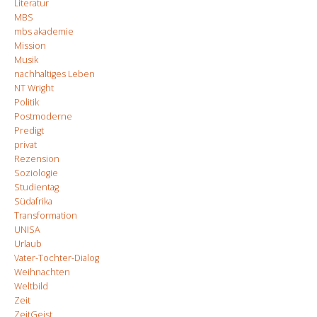
Literatur
MBS
mbs akademie
Mission
Musik
nachhaltiges Leben
NT Wright
Politik
Postmoderne
Predigt
privat
Rezension
Soziologie
Studientag
Südafrika
Transformation
UNISA
Urlaub
Vater-Tochter-Dialog
Weihnachten
Weltbild
Zeit
ZeitGeist