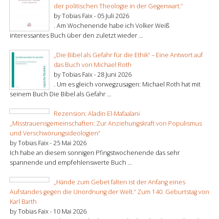
der politischen Theologie in der Gegenwart.”
by Tobias Faix -
05 Juli 2026
. Am Wochenende habe ich Volker Weiß
interessantes Buch über den zuletzt wieder ...
„Die Bibel als Gefahr für die Ethik“ – Eine Antwort auf
das Buch von Michael Roth
by Tobias Faix -
28 Juni 2026
. Um es gleich vorwegzusagen: Michael Roth hat mit
seinem Buch Die Bibel als Gefahr ...
Rezension: Aladin El-Mafaalani
„Misstrauensgemeinschaften: Zur Anziehungskraft von Populismus
und Verschwörungsideologien“
by Tobias Faix -
25 Mai 2026
Ich habe an diesem sonnigen Pfingstwochenende das sehr
spannende und empfehlenswerte Buch ...
„Hände zum Gebet falten ist der Anfang eines
Aufstandes gegen die Unordnung der Welt.“ Zum 140. Geburtstag von
Karl Barth
by Tobias Faix -
10 Mai 2026