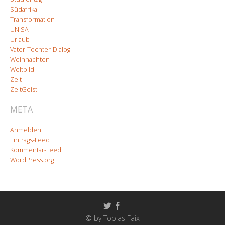
Südafrika
Transformation
UNISA
Urlaub
Vater-Tochter-Dialog
Weihnachten
Weltbild
Zeit
ZeitGeist
META
Anmelden
Eintrags-Feed
Kommentar-Feed
WordPress.org
© by Tobias Faix