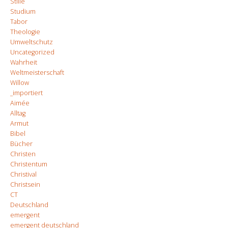
Stille
Studium
Tabor
Theologie
Umweltschutz
Uncategorized
Wahrheit
Weltmeisterschaft
Willow
_importiert
Aimée
Alltag
Armut
Bibel
Bücher
Christen
Christentum
Christival
Christsein
CT
Deutschland
emergent
emergent deutschland