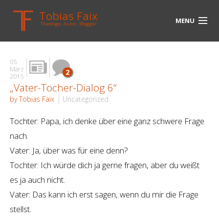
Tobias Faix
MENU
Theologe, Autor, Blogger
HOME
05
BLOG
März
2
2015
„Vater-Tocher-Dialog 6“
BIOGRAPHIE
by Tobias Faix
Uncategorized
BÜCHER
Tochter: Papa, ich denke über eine ganz schwere Frage
UNTERWEGS
nach.
Vater: Ja, über was für eine denn?
MEDIEN
Tochter: Ich würde dich ja gerne fragen, aber du weißt
KONTAKT
es ja auch nicht.
Vater: Das kann ich erst sagen, wenn du mir die Frage
LINKS
stellst.