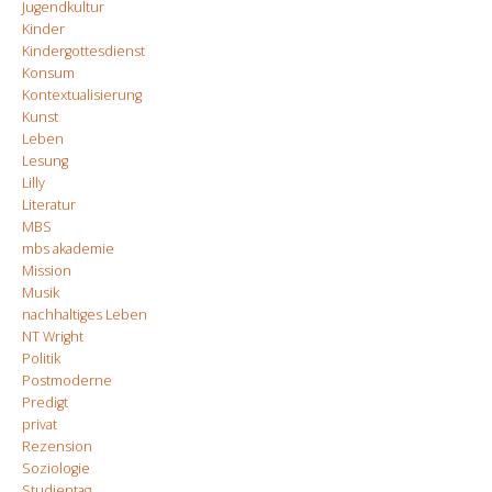
Jugendkultur
Kinder
Kindergottesdienst
Konsum
Kontextualisierung
Kunst
Leben
Lesung
Lilly
Literatur
MBS
mbs akademie
Mission
Musik
nachhaltiges Leben
NT Wright
Politik
Postmoderne
Predigt
privat
Rezension
Soziologie
Studientag