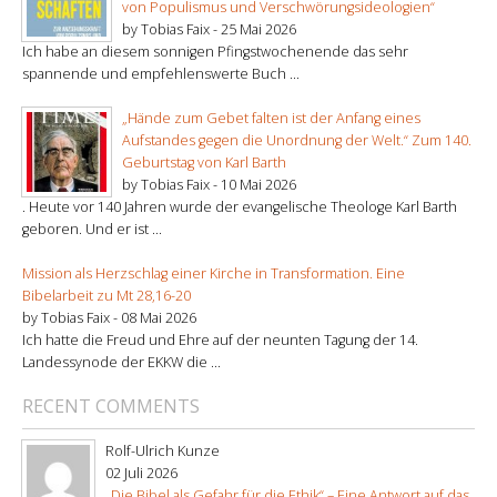
von Populismus und Verschwörungsideologien“
by Tobias Faix -
25 Mai 2026
Ich habe an diesem sonnigen Pfingstwochenende das sehr
spannende und empfehlenswerte Buch ...
„Hände zum Gebet falten ist der Anfang eines
Aufstandes gegen die Unordnung der Welt.“ Zum 140.
Geburtstag von Karl Barth
by Tobias Faix -
10 Mai 2026
. Heute vor 140 Jahren wurde der evangelische Theologe Karl Barth
geboren. Und er ist ...
Mission als Herzschlag einer Kirche in Transformation. Eine
Bibelarbeit zu Mt 28,16-20
by Tobias Faix -
08 Mai 2026
Ich hatte die Freud und Ehre auf der neunten Tagung der 14.
Landessynode der EKKW die ...
RECENT COMMENTS
Rolf-Ulrich Kunze
02 Juli 2026
„Die Bibel als Gefahr für die Ethik“ – Eine Antwort auf das