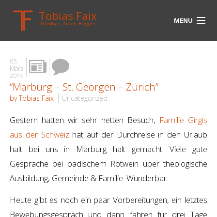
Tobias Faix
MENU
Theologe, Autor, Blogger
HOME
05
BLOG
März
2015
“Marburg – St. Georgen – Zürich”
BIOGRAPHIE
by Tobias Faix
Uncategorized
BÜCHER
Gestern hatten wir sehr netten Besuch,
Familie Girgis
UNTERWEGS
aus der Schweiz
hat auf der Durchreise in den Urlaub
halt bei uns in Marburg halt gemacht. Viele gute
MEDIEN
Gespräche bei badischem Rotwein über theologische
KONTAKT
Ausbildung, Gemeinde & Familie. Wunderbar.
LINKS
Heute gibt es noch ein paar Vorbereitungen, ein letztes
Bewebungsgespräch und dann fahren für drei Tage