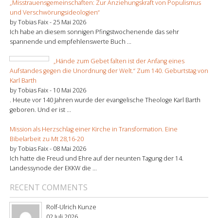
„Misstrauensgemeinschaften: Zur Anziehungskraft von Populismus
und Verschwörungsideologien“
by Tobias Faix -
25 Mai 2026
Ich habe an diesem sonnigen Pfingstwochenende das sehr
spannende und empfehlenswerte Buch ...
„Hände zum Gebet falten ist der Anfang eines
Aufstandes gegen die Unordnung der Welt.“ Zum 140. Geburtstag von
Karl Barth
by Tobias Faix -
10 Mai 2026
. Heute vor 140 Jahren wurde der evangelische Theologe Karl Barth
geboren. Und er ist ...
Mission als Herzschlag einer Kirche in Transformation. Eine
Bibelarbeit zu Mt 28,16-20
by Tobias Faix -
08 Mai 2026
Ich hatte die Freud und Ehre auf der neunten Tagung der 14.
Landessynode der EKKW die ...
RECENT COMMENTS
Rolf-Ulrich Kunze
02 Juli 2026