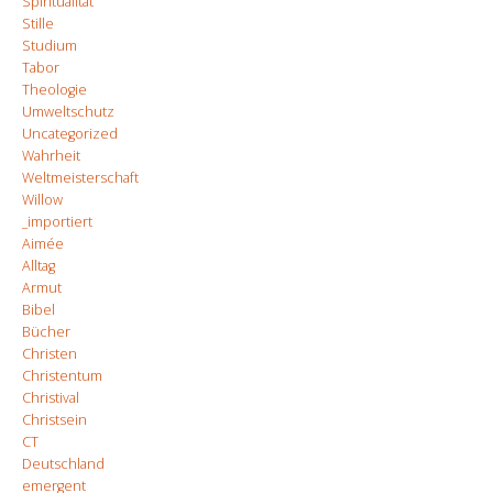
Spiritualität
Stille
Studium
Tabor
Theologie
Umweltschutz
Uncategorized
Wahrheit
Weltmeisterschaft
Willow
_importiert
Aimée
Alltag
Armut
Bibel
Bücher
Christen
Christentum
Christival
Christsein
CT
Deutschland
emergent