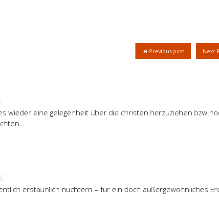
Previous post
Next 
6
 es wieder eine gelegenheit über die christen herzuziehen bzw.no
ichten…
06
igentlich erstaunlich nüchtern – für ein doch außergewöhnliches Er