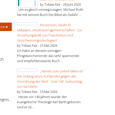
by Tobias Faix -
28 Juni 2026
. Um es gleich vorwegzusagen: Michael Roth
hat mit seinem Buch Die Bibel als Gefahr ...
Rezension: Aladin El-
Post
Mafaalani „Misstrauensgemeinschaften: Zur
Anziehungskraft von Populismus und
Verschwörungsideologien“
by Tobias Faix -
25 Mai 2026
Ich habe an diesem sonnigen
Pfingstwochenende das sehr spannende
ch
und empfehlenswerte Buch ...
„Hände zum Gebet falten ist
der Anfang eines Aufstandes gegen die
Unordnung der Welt.“ Zum 140. Geburtstag
von Karl Barth
by Tobias Faix -
10 Mai 2026
. Heute vor 140 Jahren wurde der
eignis…
evangelische Theologe Karl Barth geboren.
Und er ist ...