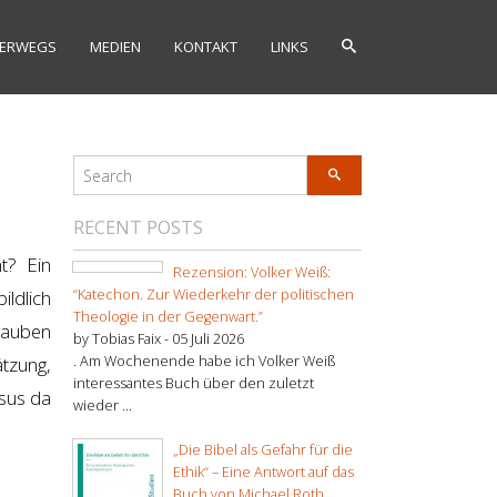
ERWEGS
MEDIEN
KONTAKT
LINKS
RECENT POSTS
t? Ein
Rezension: Volker Weiß:
ildlich
“Katechon. Zur Wiederkehr der politischen
Theologie in der Gegenwart.”
lauben
by Tobias Faix -
05 Juli 2026
tzung,
. Am Wochenende habe ich Volker Weiß
interessantes Buch über den zuletzt
esus da
wieder ...
„Die Bibel als Gefahr für die
Ethik“ – Eine Antwort auf das
Buch von Michael Roth