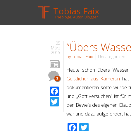
Tobias Faix
Theologe, Autor, Blogger
“Übers Wasse
05
März
2015
by Tobias Faix
Uncategorized
Heute schon übers Wasser g
Geistlicher aus Kamerun
hat 
3
dokumentieren sollte wurde t
Facebook
und „Gott versuchen“ ist für
Twitter
den Beweis des eigenen Glaube
war und dazu aufgefordert ha
Facebook
Twitter