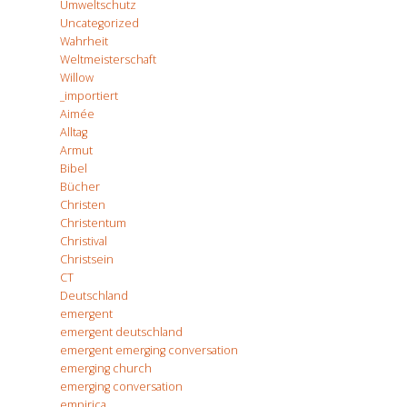
Umweltschutz
Uncategorized
Wahrheit
Weltmeisterschaft
Willow
_importiert
Aimée
Alltag
Armut
Bibel
Bücher
Christen
Christentum
Christival
Christsein
CT
Deutschland
emergent
emergent deutschland
emergent emerging conversation
emerging church
emerging conversation
empirica