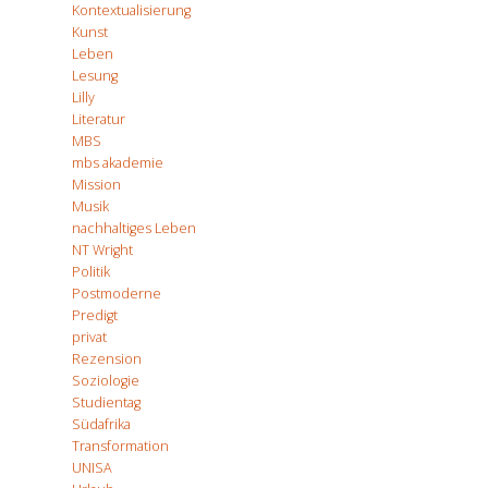
Kontextualisierung
Kunst
Leben
Lesung
Lilly
Literatur
MBS
mbs akademie
Mission
Musik
nachhaltiges Leben
NT Wright
Politik
Postmoderne
Predigt
privat
Rezension
Soziologie
Studientag
Südafrika
Transformation
UNISA