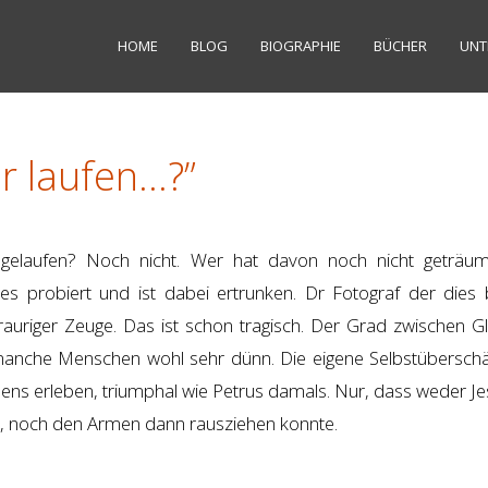
HOME
BLOG
BIOGRAPHIE
BÜCHER
UNT
r laufen…?”
elaufen? Noch nicht. Wer hat davon noch nicht geträum
es probiert und ist dabei ertrunken. Dr Fotograf der dies b
rauriger Zeuge. Das ist schon tragisch. Der Grad zwischen G
 manche Menschen wohl sehr dünn. Die eigene Selbstüberschä
ns erleben, triumphal wie Petrus damals. Nur, dass weder J
t, noch den Armen dann rausziehen konnte.