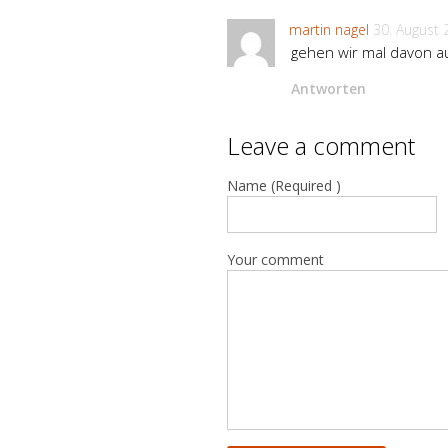
martin nagel
30. August 
gehen wir mal davon a
Antworten
Leave a comment
Name (Required )
Your comment