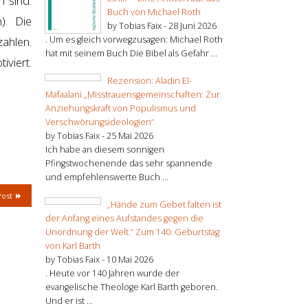
 sind.
Buch von Michael Roth
). Die
by Tobias Faix -
28 Juni 2026
. Um es gleich vorwegzusagen: Michael Roth
zahlen.
hat mit seinem Buch Die Bibel als Gefahr ...
iviert.
Rezension: Aladin El-
Mafaalani „Misstrauensgemeinschaften: Zur
Anziehungskraft von Populismus und
Verschwörungsideologien“
by Tobias Faix -
25 Mai 2026
Ich habe an diesem sonnigen
Pfingstwochenende das sehr spannende
und empfehlenswerte Buch ...
Post
„Hände zum Gebet falten ist
der Anfang eines Aufstandes gegen die
Unordnung der Welt.“ Zum 140. Geburtstag
von Karl Barth
by Tobias Faix -
10 Mai 2026
. Heute vor 140 Jahren wurde der
evangelische Theologe Karl Barth geboren.
Und er ist ...