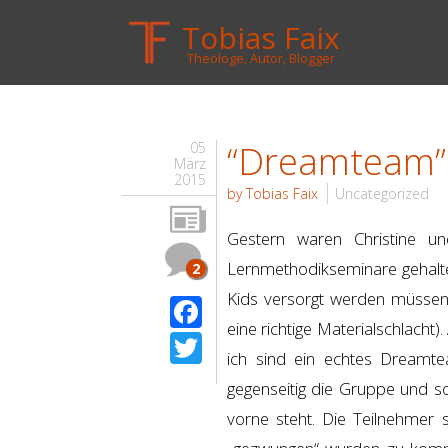
Tobias Faix
Theologe, Autor, Blogger
“Dreamteam”
05
März
2015
by Tobias Faix
Uncategorized
Gestern waren Christine u
Lernmethodikseminare gehalt
2
Kids versorgt werden müssen
Facebook
eine richtige Materialschlacht)
Twitter
ich sind ein echtes Dreamt
gegenseitig die Gruppe und so
vorne steht. Die Teilnehmer s