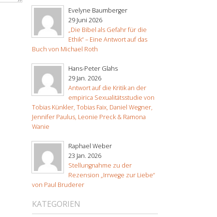
Evelyne Baumberger
29 Juni 2026
„Die Bibel als Gefahr für die
Ethik“ – Eine Antwort auf das
Buch von Michael Roth
Hans-Peter Glahs
29 Jan. 2026
Antwort auf die Kritik an der
empirica Sexualitätsstudie von
Tobias Künkler, Tobias Faix, Daniel Wegner,
Jennifer Paulus, Leonie Preck & Ramona
Wanie
Raphael Weber
23 Jan. 2026
Stellungnahme zu der
Rezension „Irrwege zur Liebe“
von Paul Bruderer
KATEGORIEN