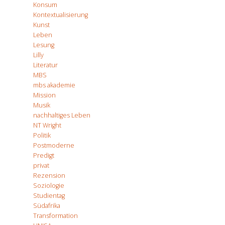
Konsum
Kontextualisierung
Kunst
Leben
Lesung
Lilly
Literatur
MBS
mbs akademie
Mission
Musik
nachhaltiges Leben
NT Wright
Politik
Postmoderne
Predigt
privat
Rezension
Soziologie
Studientag
Südafrika
Transformation