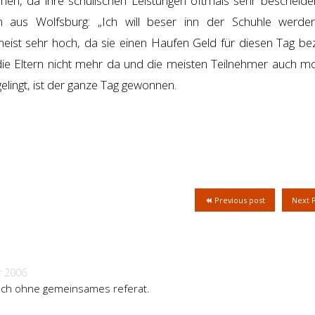
n, da ihre schulischen Leistungen oftmals sehr bescheiden
gen aus Wolfsburg: „Ich will beser inn der Schuhle werden
eist sehr hoch, da sie einen Haufen Geld für diesen Tag be
ie Eltern nicht mehr da und die meisten Teilnehmer auch mot
elingt, ist der ganze Tag gewonnen.
Previous post
Next 
r 2006
 auch ohne gemeinsames referat.