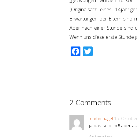
„gezwungen“ wurden zu komme
(Originalsatz eines 14jähri
Erwartungen der Eltern sind m
Aber nach einer Stunde sind d
Wenn uns diese erste Stunde g
Facebook
Twitter
2 Comments
martin nagel
15. Oktobe
ja das seid ihr!! aber
Antworten