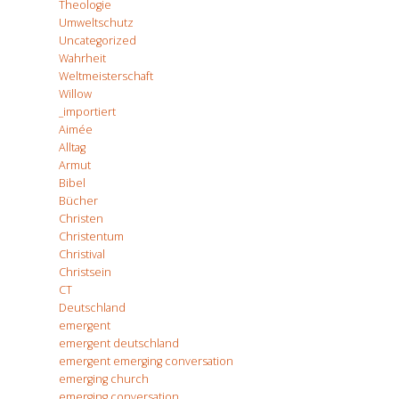
Theologie
Umweltschutz
Uncategorized
Wahrheit
Weltmeisterschaft
Willow
_importiert
Aimée
Alltag
Armut
Bibel
Bücher
Christen
Christentum
Christival
Christsein
CT
Deutschland
emergent
emergent deutschland
emergent emerging conversation
emerging church
emerging conversation