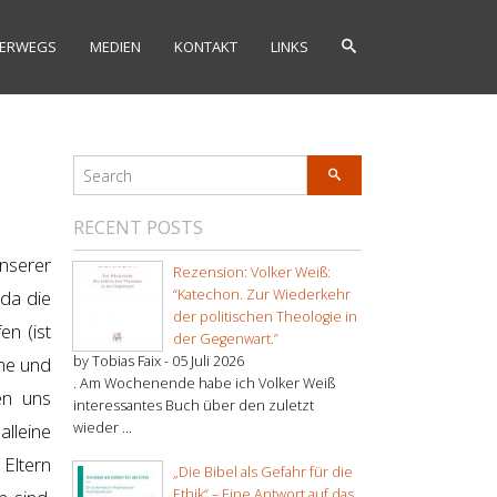
ERWEGS
MEDIEN
KONTAKT
LINKS
RECENT POSTS
nserer
Rezension: Volker Weiß:
da die
“Katechon. Zur Wiederkehr
der politischen Theologie in
n (ist
der Gegenwart.”
ine und
by Tobias Faix -
05 Juli 2026
. Am Wochenende habe ich Volker Weiß
en uns
interessantes Buch über den zuletzt
alleine
wieder ...
 Eltern
„Die Bibel als Gefahr für die
Ethik“ – Eine Antwort auf das