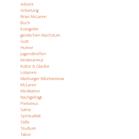
Advent
Anbetung
Brian McLaren
Buch
Evangelim
geistlichen Wachstum
Gott
Humor
Jugendtreffen
Kinderarmut
Kultur & Glaube
Lobpreis
Marburger Bibelseminar
McLaren
Meditation
Nachgefragt
Pietismus
Satrie
Spiritualität
Stille
Studium
Tabor