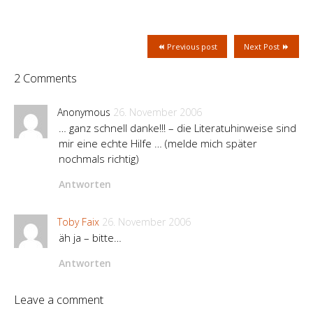
Previous post
Next Post
2 Comments
Anonymous
26. November 2006
… ganz schnell danke!!! – die Literatuhinweise sind
mir eine echte Hilfe … (melde mich später
nochmals richtig)
Antworten
Toby Faix
26. November 2006
äh ja – bitte…
Antworten
Leave a comment