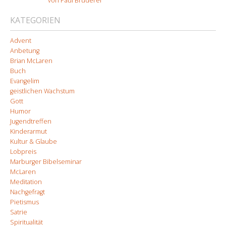
von Paul Bruderer
KATEGORIEN
Advent
Anbetung
Brian McLaren
Buch
Evangelim
geistlichen Wachstum
Gott
Humor
Jugendtreffen
Kinderarmut
Kultur & Glaube
Lobpreis
Marburger Bibelseminar
McLaren
Meditation
Nachgefragt
Pietismus
Satrie
Spiritualität