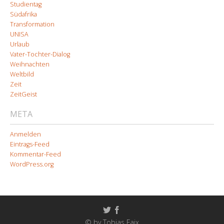
Studientag
Südafrika
Transformation
UNISA
Urlaub
Vater-Tochter-Dialog
Weihnachten
Weltbild
Zeit
ZeitGeist
META
Anmelden
Eintrags-Feed
Kommentar-Feed
WordPress.org
© by Tobias Faix