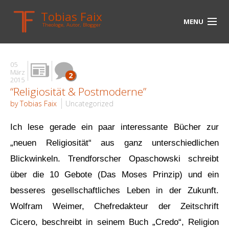
Tobias Faix
MENU
Theologe, Autor, Blogger
HOME
05
BLOG
März
2
2015
“Religiosität & Postmoderne”
BIOGRAPHIE
by Tobias Faix
Uncategorized
BÜCHER
Ich lese gerade ein paar interessante Bücher zur
UNTERWEGS
„neuen Religiosität“ aus ganz unterschiedlichen
MEDIEN
Blickwinkeln. Trendforscher Opaschowski schreibt
über die 10 Gebote (Das Moses Prinzip) und ein
KONTAKT
besseres gesellschaftliches Leben in der Zukunft.
LINKS
Wolfram Weimer, Chefredakteur der Zeitschrift
Cicero, beschreibt in seinem Buch „Credo“, Religion