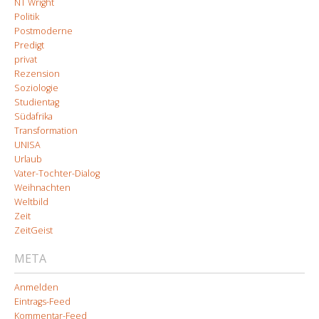
NT Wright
Politik
Postmoderne
Predigt
privat
Rezension
Soziologie
Studientag
Südafrika
Transformation
UNISA
Urlaub
Vater-Tochter-Dialog
Weihnachten
Weltbild
Zeit
ZeitGeist
META
Anmelden
Eintrags-Feed
Kommentar-Feed