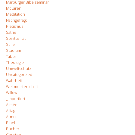
Marburger Bibelseminar
McLaren
Meditation
Nachgefragt
Pietismus
Satrie
Spiritualität
Stille
Studium
Tabor
Theologie
Umweltschutz
Uncategorized
Wahrheit
Weltmeisterschaft
Willow
_importiert
Aimée
Alltag
Armut
Bibel
Bücher
Christen