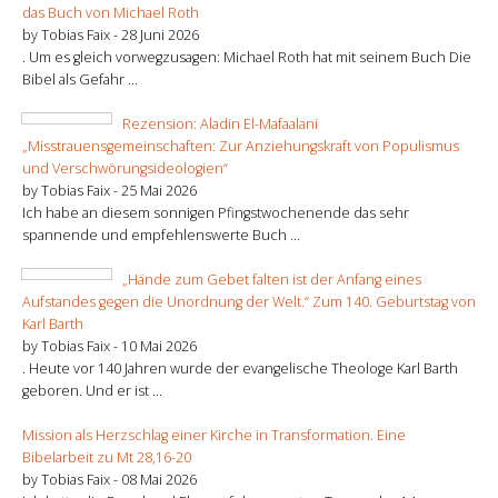
das Buch von Michael Roth
by Tobias Faix -
28 Juni 2026
. Um es gleich vorwegzusagen: Michael Roth hat mit seinem Buch Die
Bibel als Gefahr ...
Rezension: Aladin El-Mafaalani
„Misstrauensgemeinschaften: Zur Anziehungskraft von Populismus
und Verschwörungsideologien“
by Tobias Faix -
25 Mai 2026
Ich habe an diesem sonnigen Pfingstwochenende das sehr
spannende und empfehlenswerte Buch ...
„Hände zum Gebet falten ist der Anfang eines
Aufstandes gegen die Unordnung der Welt.“ Zum 140. Geburtstag von
Karl Barth
by Tobias Faix -
10 Mai 2026
. Heute vor 140 Jahren wurde der evangelische Theologe Karl Barth
geboren. Und er ist ...
Mission als Herzschlag einer Kirche in Transformation. Eine
Bibelarbeit zu Mt 28,16-20
by Tobias Faix -
08 Mai 2026