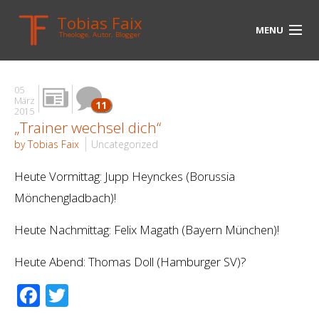
Tobias Faix
MENU
Theologe, Autor, Blogger
HOME
05
BLOG
März
11
2015
„Trainer wechsel dich“
BIOGRAPHIE
by Tobias Faix
Uncategorized
BÜCHER
Heute Vormittag: Jupp Heynckes (Borussia
UNTERWEGS
Mönchengladbach)!
MEDIEN
Heute Nachmittag: Felix Magath (Bayern München)!
KONTAKT
Heute Abend: Thomas Doll (Hamburger SV)?
LINKS
Facebook
Twitter