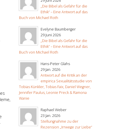
29 Juni 2026
„Die Bibel als Gefahr für die
Ethik“ – Eine Antwort auf das
Buch von Michael Roth
Evelyne Baumberger
29 Juni 2026
„Die Bibel als Gefahr für die
r
Ethik“ – Eine Antwort auf das
Buch von Michael Roth
Hans-Peter Glahs
29 Jan. 2026
Antwort auf die Kritik an der
empirica Sexualitätsstudie von
Tobias Künkler, Tobias Faix, Daniel Wegner,
Jennifer Paulus, Leonie Preck & Ramona
tes
Wanie
bleme,
Raphael Weber
23 Jan. 2026
e
Stellungnahme zu der
-
Rezension „Irrwege zur Liebe“