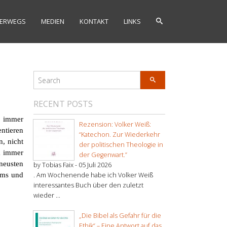
ERWEGS
MEDIEN
KONTAKT
LINKS
RECENT POSTS
t immer
Rezension: Volker Weiß:
entieren
“Katechon. Zur Wiederkehr
n, nicht
der politischen Theologie in
a immer
der Gegenwart.”
neusten
by Tobias Faix -
05 Juli 2026
ums und
. Am Wochenende habe ich Volker Weiß
interessantes Buch über den zuletzt
wieder ...
„Die Bibel als Gefahr für die
Ethik“ – Eine Antwort auf das