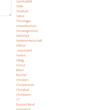
Spiritualität
Stille
Studium
Tabor
Theologie
Umweltschutz
Uncategorized
Wahrheit
Weltmeisterschaft
Willow
_importiert
Aimée
Alltag
Armut
Bibel
Bücher
Christen
Christentum
Christival
Christsein
CT
Deutschland
emergent