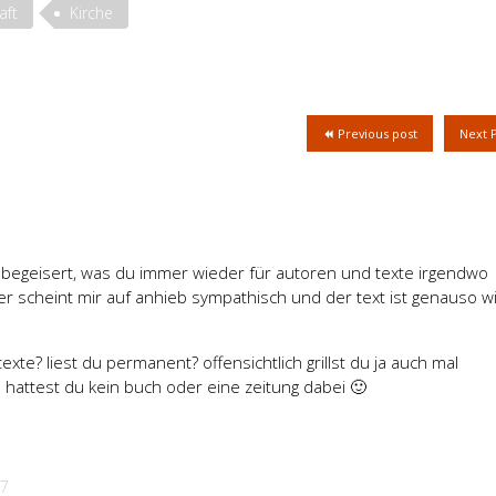
aft
Kirche
Previous post
Next 
 begeisert, was du immer wieder für autoren und texte irgendwo
er scheint mir auf anhieb sympathisch und der text ist genauso w
exte? liest du permanent? offensichtlich grillst du ja auch mal
hattest du kein buch oder eine zeitung dabei 🙂
07