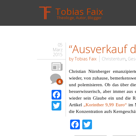
Tobias Faix
Theologe, Autor, Blogger
“Ausverkauf d
05
März
2015
by Tobias Faix
Christentum
,
Gese
Christian Nürnberger emanzipier
wieder, von zuhause, bemerkenswert
6
und polemisieren. Ob das über die 
Facebook
besserwisserisch, aber immer aus 
wieder sein Glaube ein und die R
Twitter
Artikel
„
Korinther 9,99 Euro“
im M
die
Konzentration aufs Kerngeschäf
Facebook
Twitter