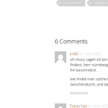
Christentum
Gesellsch
6 Comments
e-MiX
31. März 2007
ich muss sagen ich bin
findest. herr nürnberg
ihn beschreibst.
wie findet man solche t
zwischendurch, und da 
Antworten
Tobias Faix
31. März 20