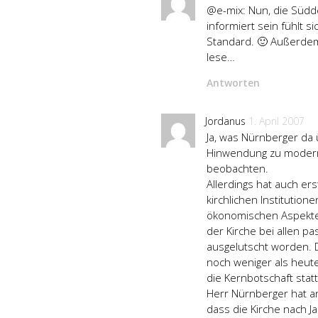
@e-mix: Nun, die Südd
informiert sein fühlt 
Standard. 🙂 Außerdem 
lese…
Antworten
Jordanus
1. April 2007
Ja, was Nürnberger da ü
Hinwendung zu modern
beobachten.
Allerdings hat auch er
kirchlichen Institution
ökonomischen Aspekten 
der Kirche bei allen
ausgelutscht worden. D
noch weniger als heute
die Kernbotschaft statt
Herr Nürnberger hat an
dass die Kirche nach J