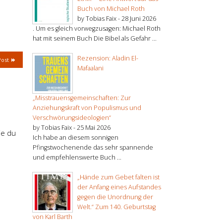
Buch von Michael Roth
by Tobias Faix -
28 Juni 2026
. Um es gleich vorwegzusagen: Michael Roth
hat mit seinem Buch Die Bibel als Gefahr ...
Rezension: Aladin El-
Post
Mafaalani
„Misstrauensgemeinschaften: Zur
Anziehungskraft von Populismus und
Verschwörungsideologien“
by Tobias Faix -
25 Mai 2026
ie du
Ich habe an diesem sonnigen
Pfingstwochenende das sehr spannende
und empfehlenswerte Buch ...
„Hände zum Gebet falten ist
der Anfang eines Aufstandes
gegen die Unordnung der
Welt.“ Zum 140. Geburtstag
von Karl Barth