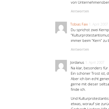
von Unternehmensbera
Antworten
Tobias Faix
1. April 2007
Du sprichst zwei Kern
“Kulturprotestantismus
immer beim “Kern” zu b
Antworten
Jordanus
1. April 2007
Na klar, besonders für
Ein schöner Trost ist,
Aber ich bin echt gene
gerne mit dieser selts
finde ich.
Und Kulturprotestantis
etwas, worauf sie zur