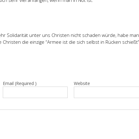
ich sehr viel anfangen, wenn man in Not ist.
hr Solidarität unter uns Christen nicht schaden würde, habe ma
e Christen die einzige “Armee ist die sich selbst in Rücken schießt”
Email (Required )
Website