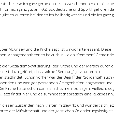
eutsche lese ich ganz gerne online, so zwischendurch ein bissch
sich für mich ganz gut an. FAZ, Süddeutsche und Sport1 gehören d
gibt es Autoren bei denen ich hellhörig werde und die ich ganz 
ber McKinsey und die Kirche sagt, ist wirklich interessant. Diese
en Managementtheorien ist auch in vielen “frommen” Gemeinde
st die “Sozialdemokratisierung” der Kirche und der Marsch durch d
en erst dazu geführt, dass solche “Beratung” jetzt unter rein
stattfindet. Schon vorher war der Begriff der “Solidarität” auch
 passenden und weniger passenden Gelegenheiten angewandt und
ie Kirche hatte schon damals nichts mehr zu sagen. Vielleicht so
. jetzt findet hier und da zumindest theoretisch eine Rückbesinn
.
 diesen Zuständen nach Kräften mitgewirkt und wundert sich jetz
ahren der Mißwirtschaft und der geistlichen Orientierungslosigkeit