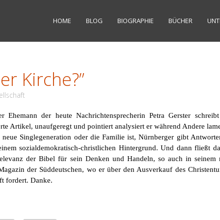
HOME
BLOG
BIOGRAPHIE
BÜCHER
UNT
er Kirche?”
llschaft
ter Ehemann der heute Nachrichtensprecherin Petra Gerster schreib
e Artikel, unaufgeregt und pointiert analysiert er während Andere lam
neue Singlegeneration oder die Familie ist, Nürnberger gibt Antworte
einem sozialdemokratisch-christlichen Hintergrund. Und dann fließt d
elevanz der Bibel für sein Denken und Handeln, so auch in seinem 
agazin der Süddeutschen, wo er über den Ausverkauf des Christent
t fordert
. Danke.