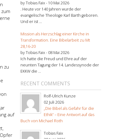
by Tobias Faix -
10 Mai 2026
en
. Heute vor 140 Jahren wurde der
a zum
evangelische Theologe Karl Barth geboren.
gerne
Und er ist ...
Mission als Herzschlag einer Kirche in
Transformation. Eine Bibelarbeit zu Mt
28,16-20
by Tobias Faix -
08 Mai 2026
Ich hatte die Freud und Ehre auf der
neunten Tagung der 14. Landessynode der
n zu
EKKW die ...
ie
RECENT COMMENTS
 von
Rolf-Ulrich Kunze
02 Juli 2026
gar
„Die Bibel als Gefahr für die
ung auf
Ethik“ – Eine Antwort auf das
Buch von Michael Roth
t,
Tobias Faix
 Opfer