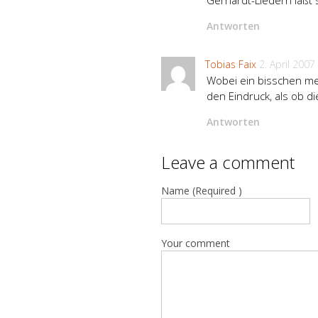
Gerhardt-Liedern läßt s
Antworten
Tobias Faix
2. April 2007
Wobei ein bisschen me
den Eindruck, als ob di
Antworten
Leave a comment
Name (Required )
Your comment