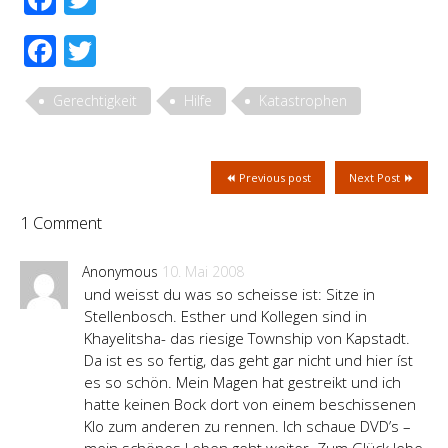
Facebook
Twitter
Gerechtigkeit
Hilfe
Katastrophen
Previous post
Next Post
1 Comment
Anonymous
10. Mai 2008
und weisst du was so scheisse ist: Sitze in
Stellenbosch. Esther und Kollegen sind in
Khayelitsha- das riesige Township von Kapstadt.
Da ist es so fertig, das geht gar nicht und hier íst
es so schön. Mein Magen hat gestreikt und ich
hatte keinen Bock dort von einem beschissenen
Klo zum anderen zu rennen. Ich schaue DVD’s –