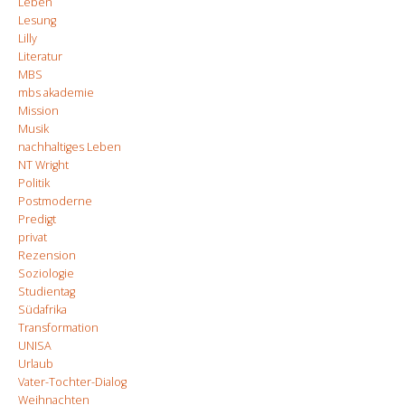
Leben
Lesung
Lilly
Literatur
MBS
mbs akademie
Mission
Musik
nachhaltiges Leben
NT Wright
Politik
Postmoderne
Predigt
privat
Rezension
Soziologie
Studientag
Südafrika
Transformation
UNISA
Urlaub
Vater-Tochter-Dialog
Weihnachten