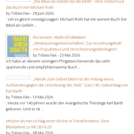
„Die Bibel als Gefahr für die Ethik“ – Eine Antwort auf
das Buch von Michael Roth
by Tobias Faix -
28 Juni 2026
. Um es gleich vorwegzusagen: Michael Roth hat mit seinem Buch Die
Bibel als Gefahr ...
Rezension: Aladin El-Mafaalani
„Misstrauensgemeinschaften: Zur Anziehungskraft
von Populismus und Verschwörungsideologien“
by Tobias Faix -
25 Mai 2026
Ich habe an diesem sonnigen Pfingstwochenende das sehr
spannende und empfehlenswerte Buch ...
„Hände zum Gebet falten ist der Anfang eines
Aufstandes gegen die Unordnung der Welt.“ Zum 140. Geburtstag von
Karl Barth
by Tobias Faix -
10 Mai 2026
. Heute vor 140 Jahren wurde der evangelische Theologe Karl Barth
geboren. Und er ist ...
Mission als Herzschlag einer Kirche in Transformation. Eine
Bibelarbeit zu Mt 28,16-20
by Tobias Faix -
08 Mai 2026