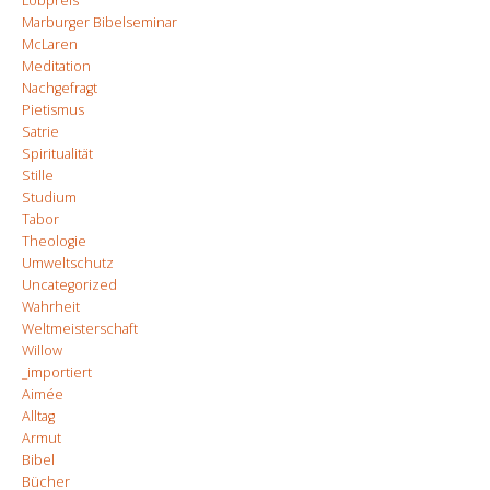
Lobpreis
Marburger Bibelseminar
McLaren
Meditation
Nachgefragt
Pietismus
Satrie
Spiritualität
Stille
Studium
Tabor
Theologie
Umweltschutz
Uncategorized
Wahrheit
Weltmeisterschaft
Willow
_importiert
Aimée
Alltag
Armut
Bibel
Bücher