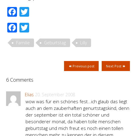
Facebook
Twitter
Facebook
Twitter
Familie
Geburtstag
Lilly
Previous post
Next Post
6 Comments
Elias
20. September 2008
wow was für ein schönes fest…ich glaub das liegt
auch an dem zauberhaften genurtstagskind, denn
der september ist ein total schöner und
besonderer monat, da haben tolle menschen
geburtstag und mich freut es noch einen tollen
menschen mehr zu kennen der in diesem