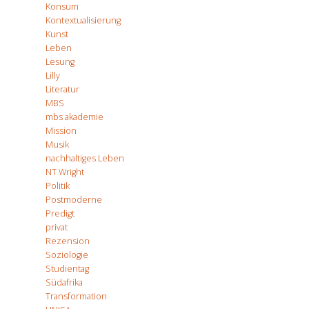
Konsum
Kontextualisierung
Kunst
Leben
Lesung
Lilly
Literatur
MBS
mbs akademie
Mission
Musik
nachhaltiges Leben
NT Wright
Politik
Postmoderne
Predigt
privat
Rezension
Soziologie
Studientag
Südafrika
Transformation