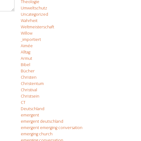
Theologie
Umweltschutz
Uncategorized
Wahrheit
Weltmeisterschaft
Willow
_importiert
Aimée
Alltag
Armut
Bibel
Bücher
Christen
Christentum
Christival
Christsein
CT
Deutschland
emergent
emergent deutschland
emergent emerging conversation
emerging church
emerging conversation