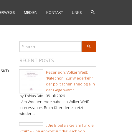
ERWEGS
MEDIEN
KONTAKT
LINKS
RECENT POSTS
 sich
Rezension: Volker Weiß:
“Katechon. Zur Wiederkehr
der politischen Theologie in
der Gegenwart.”
by Tobias Faix -
05 Juli 2026
. Am Wochenende habe ich Volker Weiß
interessantes Buch über den zuletzt
wieder ...
„Die Bibel als Gefahr für die
Ethik“ – Eine Antwort auf das Buch von