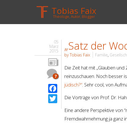
Tobias Faix
Theologe, Autor, Blogger
„Satz der Wo
05
März
2015
by Tobias Faix
Familie
,
Gesellsch
Die Zeit hat mit „Glauben und 
reinzuschauen. Noch besser is
7
jüdisch?“
. Sehr cool, von Aufm
Facebook
Twitter
Die Vorträge von Prof. Dr. Hah
Eine andere Perspektive von “
Fremdwahrnehmung ja ganz in