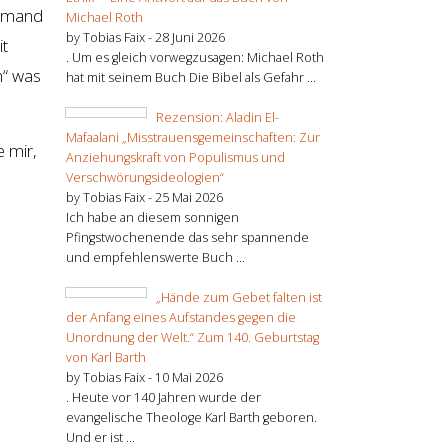
jemand
Michael Roth
by Tobias Faix -
28 Juni 2026
it
. Um es gleich vorwegzusagen: Michael Roth
n“ was
hat mit seinem Buch Die Bibel als Gefahr ...
Rezension: Aladin El-
Mafaalani „Misstrauensgemeinschaften: Zur
 mir,
Anziehungskraft von Populismus und
Verschwörungsideologien“
by Tobias Faix -
25 Mai 2026
Ich habe an diesem sonnigen
Pfingstwochenende das sehr spannende
und empfehlenswerte Buch ...
„Hände zum Gebet falten ist
der Anfang eines Aufstandes gegen die
Unordnung der Welt.“ Zum 140. Geburtstag
von Karl Barth
by Tobias Faix -
10 Mai 2026
. Heute vor 140 Jahren wurde der
evangelische Theologe Karl Barth geboren.
Und er ist ...