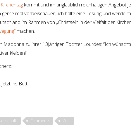
Kirchentag
kommt und im unglaublich reichhaltigen Angebot 
 gerne mal vorbeischauen, ich halte eine Lesung und werde m
chland im Rahmen von „Christsein in der Vielfalt der Kirche
wegung“
machen.
 Madonna zu ihrer 13jährigen Tochter Lourdes: “Ich wünschte
iver kleiden!”
cherz:
jetzt ins Bett…
ellschaft
Ökumene
Zeit