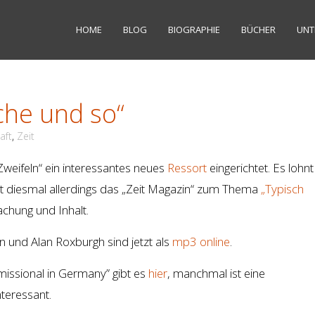
HOME
BLOG
BIOGRAPHIE
BÜCHER
UNT
che und so“
aft
,
Zeit
Zweifeln“ ein interessantes neues
Ressort
eingerichtet. Es lohnt
t diesmal allerdings das „Zeit Magazin“ zum Thema
„Typisch
achung und Inhalt.
n und Alan Roxburgh sind jetzt als
mp3 online
.
missional in Germany” gibt es
hier
, manchmal ist eine
teressant.