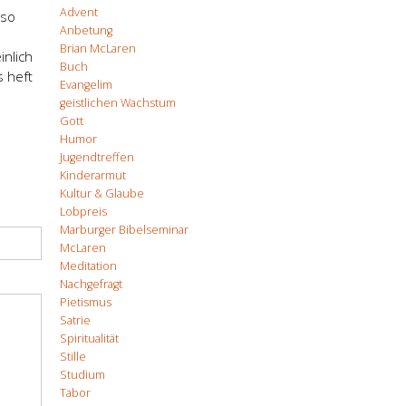
Advent
 so
Anbetung
Brian McLaren
nlich
Buch
s heft
Evangelim
geistlichen Wachstum
Gott
Humor
Jugendtreffen
Kinderarmut
Kultur & Glaube
Lobpreis
Marburger Bibelseminar
McLaren
Meditation
Nachgefragt
Pietismus
Satrie
Spiritualität
Stille
Studium
Tabor