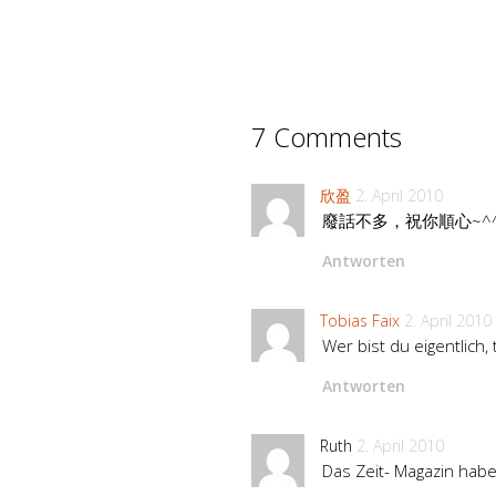
7 Comments
欣盈
2. April 2010
廢話不多，祝你順心~^
Antworten
Tobias Faix
2. April 2010
Wer bist du eigentlich, 
Antworten
Ruth
2. April 2010
Das Zeit- Magazin hab