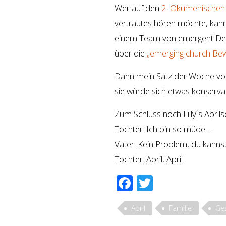
Wer auf den
2. Ökumenischen 
vertrautes hören möchte, kann
einem Team von emergent Deuts
über die
„emerging church Be
Dann mein Satz der Woche von
sie würde sich etwas konservat
Zum Schluss noch Lilly´s Aprils
Tochter: Ich bin so müde….
Vater: Kein Problem, du kannst 
Tochter: April, April
Facebook
Twitter
April
Familie
Ges