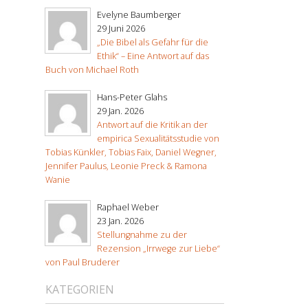
Evelyne Baumberger
29 Juni 2026
„Die Bibel als Gefahr für die
Ethik“ – Eine Antwort auf das
Buch von Michael Roth
Hans-Peter Glahs
29 Jan. 2026
Antwort auf die Kritik an der
empirica Sexualitätsstudie von
Tobias Künkler, Tobias Faix, Daniel Wegner,
Jennifer Paulus, Leonie Preck & Ramona
Wanie
Raphael Weber
23 Jan. 2026
Stellungnahme zu der
Rezension „Irrwege zur Liebe“
von Paul Bruderer
KATEGORIEN