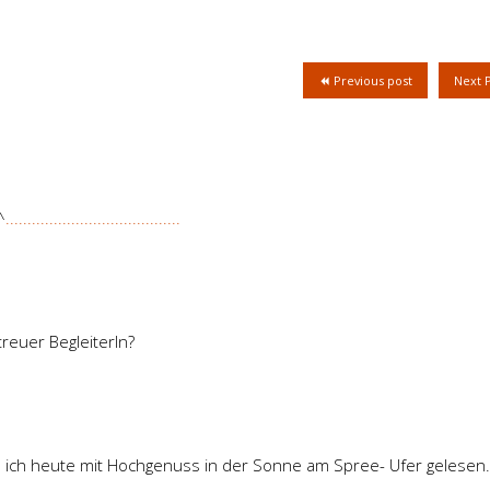
Previous post
Next 
^
.
.
.
.
.
.
.
.
.
.
.
.
.
.
.
.
.
.
.
.
.
.
.
.
.
.
.
.
.
.
.
.
.
.
.
.
.
.
.
.
treuer BegleiterIn?
e ich heute mit Hochgenuss in der Sonne am Spree- Ufer gelesen