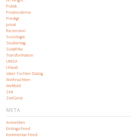
NT Wright
Politik
Postmoderne
Predigt
privat
Rezension
Soziologie
Studientag
Südafrika
Transformation
UNISA
Urlaub
Vater-Tochter-Dialog
Weihnachten
Weltbild
Zeit
ZeitGeist
META
Anmelden
Eintrags-Feed
Kommentar-Feed