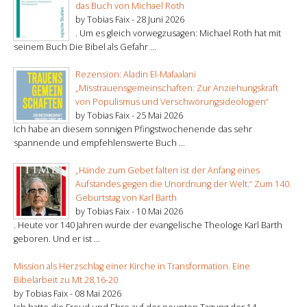
das Buch von Michael Roth
by Tobias Faix -
28 Juni 2026
. Um es gleich vorwegzusagen: Michael Roth hat mit
seinem Buch Die Bibel als Gefahr ...
Rezension: Aladin El-Mafaalani
„Misstrauensgemeinschaften: Zur Anziehungskraft
von Populismus und Verschwörungsideologien“
by Tobias Faix -
25 Mai 2026
Ich habe an diesem sonnigen Pfingstwochenende das sehr
spannende und empfehlenswerte Buch ...
„Hände zum Gebet falten ist der Anfang eines
Aufstandes gegen die Unordnung der Welt.“ Zum 140.
Geburtstag von Karl Barth
by Tobias Faix -
10 Mai 2026
. Heute vor 140 Jahren wurde der evangelische Theologe Karl Barth
geboren. Und er ist ...
Mission als Herzschlag einer Kirche in Transformation. Eine
Bibelarbeit zu Mt 28,16-20
by Tobias Faix -
08 Mai 2026