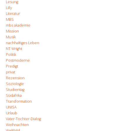
Lesung
Lilly
Literatur
MBS
mbs akademie
Mission
Musik
nachhaltiges Leben
NT Wright
Politik
Postmoderne
Predigt
privat
Rezension
Soziologie
Studientag
Südafrika
Transformation
UNISA
Urlaub
Vater-Tochter-Dialog
Weihnachten
Weltbild