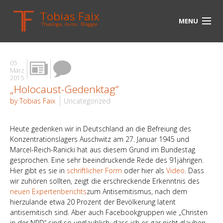
Tobias Faix
MENU
Theologe, Autor, Blogger
HOME
05
BLOG
März
2015
„Holocaust-Gedenktag“
BIOGRAPHIE
by Tobias Faix
Uncategorized
BÜCHER
Heute gedenken wir in Deutschland an die Befreiung des
UNTERWEGS
Konzentrationslagers Auschwitz am 27. Januar 1945 und
Marcel-Reich-Ranicki hat aus diesem Grund im Bundestag
MEDIEN
gesprochen. Eine sehr beeindruckende Rede des 91jährigen.
Hier gibt es sie in
schriftlicher Form
oder hier als
Video
. Dass
KONTAKT
wir zuhören sollten, zeigt die erschreckende Erkenntnis des
neuen Expertenberichts
zum Antisemitismus, nach dem
LINKS
hierzulande etwa 20 Prozent der Bevölkerung latent
antisemitisch sind. Aber auch Facebookgruppen wie „Christen
in der NPD“ sind so unglaublich, dass ich es gar nicht glauben