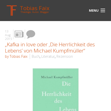
Tobias Faix
MENU
Theologe, Autor, Blogger
HOME
13
BLOG
Aug.
2015
„Kafka in love oder ‚Die Herrlichkeit des
BIOGRAPHIE
Lebens’ von Michael Kumpfmüller“
BÜCHER
by Tobias Faix
Buch
,
Literatur
,
Rezension
UNTERWEGS
MEDIEN
KONTAKT
LINKS