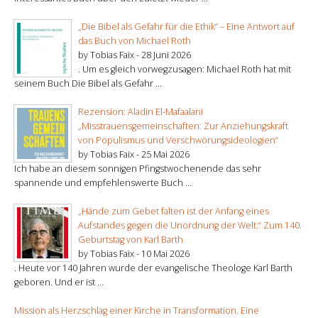
„Die Bibel als Gefahr für die Ethik“ – Eine Antwort auf
das Buch von Michael Roth
by Tobias Faix -
28 Juni 2026
. Um es gleich vorwegzusagen: Michael Roth hat mit
seinem Buch Die Bibel als Gefahr ...
Rezension: Aladin El-Mafaalani
„Misstrauensgemeinschaften: Zur Anziehungskraft
von Populismus und Verschwörungsideologien“
by Tobias Faix -
25 Mai 2026
Ich habe an diesem sonnigen Pfingstwochenende das sehr
spannende und empfehlenswerte Buch ...
„Hände zum Gebet falten ist der Anfang eines
Aufstandes gegen die Unordnung der Welt.“ Zum 140.
Geburtstag von Karl Barth
by Tobias Faix -
10 Mai 2026
. Heute vor 140 Jahren wurde der evangelische Theologe Karl Barth
geboren. Und er ist ...
Mission als Herzschlag einer Kirche in Transformation. Eine