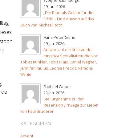
Evelyne Baumberger
29 Juni 2026
„Die Bibel als Gefahr für die
Ethik“ – Eine Antwort auf das
ltag,
Buch von Michael Roth
dieses
Hans-Peter Glahs
istoph
29 Jan. 2026
che
Antwort auf die Kritik an der
empirica Sexualitätsstudie von
Tobias Künkler, Tobias Faix, Daniel Wegner,
Jennifer Paulus, Leonie Preck & Ramona
Wanie
,
Raphael Weber
ürde
23 Jan. 2026
Stellungnahme zu der
Rezension „Irrwege zur Liebe“
von Paul Bruderer
KATEGORIEN
Advent