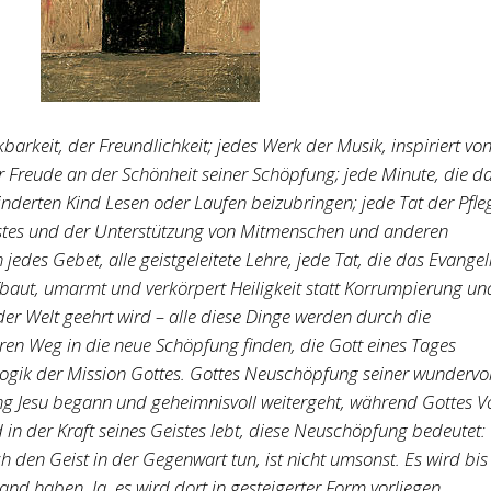
barkeit, der Freundlichkeit; jedes Werk der Musik, inspiriert vo
r Freude an der Schönheit seiner Schöpfung; jede Minute, die d
nderten Kind Lesen oder Laufen beizubringen; jede Tat der Pfle
ostes und der Unterstützung von Mitmenschen und anderen
jedes Gebet, alle geistgeleitete Lehre, jede Tat, die das Evange
ufbaut, umarmt und verkörpert Heiligkeit statt Korrumpierung un
 der Welt geehrt wird – alle diese Dinge werden durch die
ren Weg in die neue Schöpfung finden, die Gott eines Tages
 Logik der Mission Gottes. Gottes Neuschöpfung seiner wundervo
ung Jesu begann und geheimnisvoll weitergeht, während Gottes V
in der Kraft seines Geistes lebt, diese Neuschöpfung bedeutet:
h den Geist in der Gegenwart tun, ist nicht umsonst. Es wird bis
and haben. Ja, es wird dort in gesteigerter Form vorliegen.