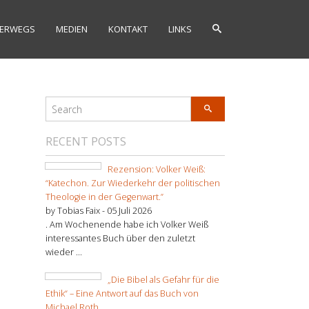
ERWEGS
MEDIEN
KONTAKT
LINKS
RECENT POSTS
Rezension: Volker Weiß:
“Katechon. Zur Wiederkehr der politischen
Theologie in der Gegenwart.”
by Tobias Faix -
05 Juli 2026
. Am Wochenende habe ich Volker Weiß
interessantes Buch über den zuletzt
wieder ...
„Die Bibel als Gefahr für die
Ethik“ – Eine Antwort auf das Buch von
Michael Roth