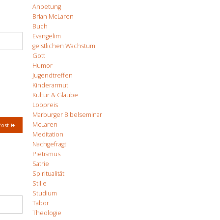
Anbetung
Brian McLaren
Buch
Evangelim
geistlichen Wachstum
Gott
Humor
Jugendtreffen
Kinderarmut
Kultur & Glaube
Lobpreis
Marburger Bibelseminar
McLaren
Post
Meditation
Nachgefragt
Pietismus
Satrie
Spiritualität
Stille
Studium
Tabor
Theologie