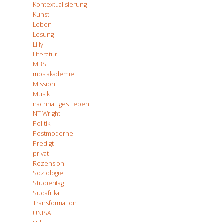
Kontextualisierung
Kunst
Leben
Lesung
Lilly
Literatur
MBS
mbs akademie
Mission
Musik
nachhaltiges Leben
NT Wright
Politik
Postmoderne
Predigt
privat
Rezension
Soziologie
Studientag
Südafrika
Transformation
UNISA