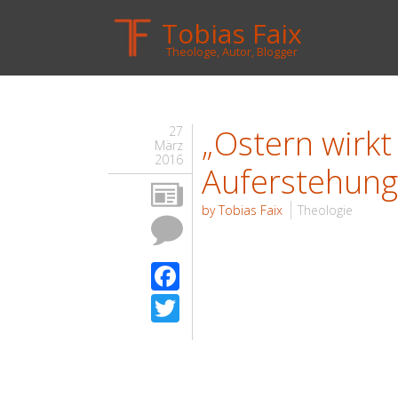
Tobias Faix
Theologe, Autor, Blogger
„Ostern wirk
27
März
2016
Auferstehung
by Tobias Faix
Theologie
Facebook
Twitter