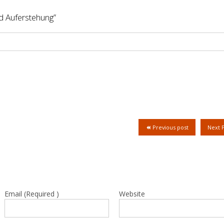
nd Auferstehung”
Previous post
Next 
Email (Required )
Website