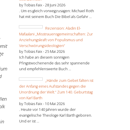
by Tobias Faix -
28 Juni 2026
. Um es gleich vorwegzusagen: Michael Roth
hat mit seinem Buch Die Bibel als Gefahr ...
Rezension: Aladin El-
Mafaalani „Misstrauensgemeinschaften: Zur
n
Anziehungskraft von Populismus und
amit
Verschwörungsideologien“
by Tobias Faix -
25 Mai 2026
ge
Ich habe an diesem sonnigen
Pfingstwochenende das sehr spannende
lium
und empfehlenswerte Buch ...
d
„Hände zum Gebet falten ist
der Anfang eines Aufstandes gegen die
Unordnung der Welt.“ Zum 140. Geburtstag
von Karl Barth
llen
by Tobias Faix -
10 Mai 2026
olk
. Heute vor 140 Jahren wurde der
evangelische Theologe Karl Barth geboren.
 in
Und er ist ...