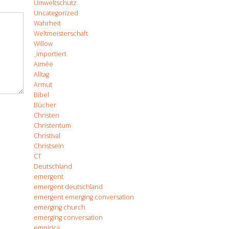
Umweltschutz
Uncategorized
Wahrheit
Weltmeisterschaft
Willow
_importiert
Aimée
Alltag
Armut
Bibel
Bücher
Christen
Christentum
Christival
Christsein
CT
Deutschland
emergent
emergent deutschland
emergent emerging conversation
emerging church
emerging conversation
empirica