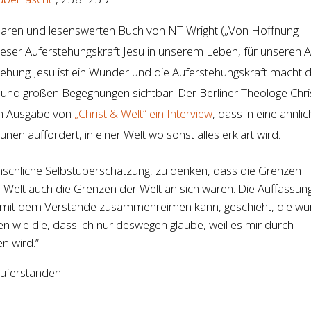
aren und lesenswerten Buch von NT Wright („Von Hoffnung
ieser Auferstehungskraft Jesu in unserem Leben, für unseren Al
tehung Jesu ist ein Wunder und die Auferstehungskraft macht 
n und großen Begegnungen sichtbar. Der Berliner Theologe Chr
len Ausgabe von
„Christ & Welt“ ein Interview
, dass in eine ähnli
en auffordert, in einer Welt wo sonst alles erklärt wird.
nschliche Selbstüberschätzung, zu denken, dass die Grenzen
 Welt auch die Grenzen der Welt an sich wären. Die Auffassung
lig mit dem Verstande zusammenreimen kann, geschieht, die w
en wie die, dass ich nur deswegen glaube, weil es mir durch
 wird.”
auferstanden!