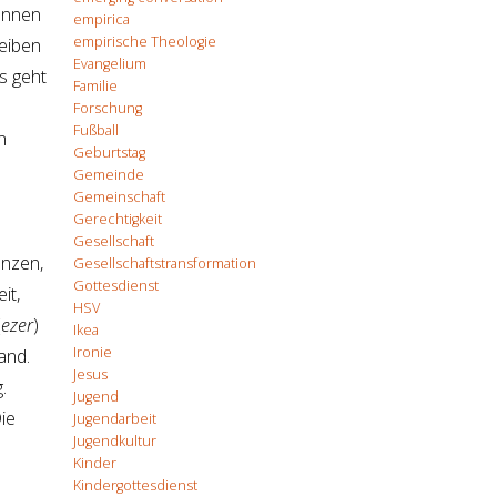
ennen
empirica
empirische Theologie
reiben
Evangelium
s geht
Familie
Forschung
Fußball
n
Geburtstag
Gemeinde
Gemeinschaft
Gerechtigkeit
Gesellschaft
anzen,
Gesellschaftstransformation
Gottesdienst
it,
HSV
(
ezer
)
Ikea
Ironie
and.
Jesus
.
Jugend
ie
Jugendarbeit
Jugendkultur
Kinder
Kindergottesdienst