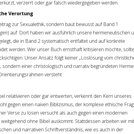
erkürzt, verzerrt oder gar falsch wiedergegeben werden.
sche Verortung
Beitrag zur Sexualethik, sondern baut bewusst auf Band 1
agen
) auf. Dort haben wir ausführlich unsere hermeneutischen 
legt, die in Band 2 systematisch entfaltet und auf konkrete
et werden. Wer unser Buch ernsthaft kritisieren möchte, sollt
ksichtigen. Unser Ansatz folgt keiner „Loslösung vom christlich
 sondern einer christologisch und narrativ begründeten Hermen
 Orientierungsrahmen versteht.
bel relativieren oder gar entwerten, verkennt den Kern unseres
hl gegen einen naiven Biblizismus, der komplexe ethische Fra
lner Verse zu lösen versucht als auch gegen einen modernen
ik weitgehend ohne Bibel auskommt. Stattdessen arbeiten wir mi
chen und narrativen Schriftverständnis, wie es auch in der