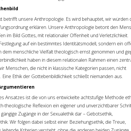
chenbild
nkt betrifft unsere Anthropologie. Es wird behauptet, wir würden
pfungsordnung erklären. Unsere Anthropologie betont den Men
 im Bild Gottes, mit relationaler Offenheit und Verletzlichkeit.
Festlegung auf ein bestimmtes Identitätsmodell, sondern ein off
n dem menschliche Vielfalt theologisch ernst genommen und ge
rbindlichkeit haben in diesem relationalen Rahmen einen zentr
r Menschen, die nicht in klassische Kategorien passen, nicht
Eine Ethik der Gottebenbildlichkeit schließt niemanden aus.
 Argumentieren
res Ansatzes ist die von uns entwickelte achtstufige Methode et
isch-theologische Reflexion ein eigener und unverzichtbarer Schritt
ei gängige Zugänge in der Sexualethik dar – Gebotsethik,
ik. Wir folgen dabei selbst einer Beziehungsethik, die Treue,
s leitende Kriterien versteht, ohne die anderen beiden Zugänge