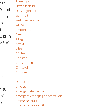
Theologie
ner
Umweltschutz
9. und
Uncategorized
Wahrheit
e – in
Weltmeisterschaft
pt ist
Willow
te
_importiert
Aimée
ild. In
Alltag
schuf
Armut
Bibel
d
Bücher
Christen
Christentum
Christival
Christsein
aus
CT
Deutschland
emergent
n zu
emergent deutschland
 sich
emergent emerging conversation
emerging church
ler
emerging conversation