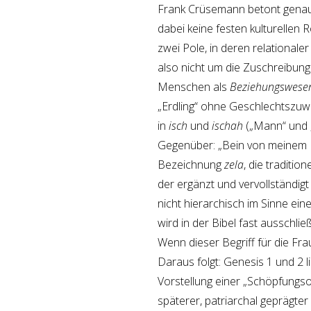
Frank Crüsemann betont genau 
dabei keine festen kulturellen
zwei Pole, in deren relationale
also nicht um die Zuschreibung
Menschen als
Beziehungswese
„Erdling“ ohne Geschlechtszuwe
in
isch
und
ischah
(„Mann“ und „
Gegenüber: „Bein von meinem B
Bezeichnung
zela
, die traditio
der ergänzt und vervollständigt
nicht hierarchisch im Sinne ein
wird in der Bibel fast ausschlie
Wenn dieser Begriff für die Fra
Daraus folgt: Genesis 1 und 2 l
Vorstellung einer „Schöpfungsor
späterer, patriarchal geprägter