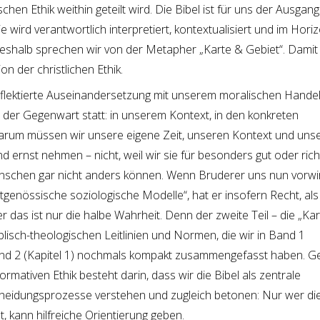
hen Ethik weithin geteilt wird. Die Bibel ist für uns der Ausgan
e wird verantwortlich interpretiert, kontextualisiert und im Hori
eshalb sprechen wir von der Metapher „Karte & Gebiet“. Damit
ion der christlichen Ethik.
reflektierte Auseinandersetzung mit unserem moralischen Handel
 der Gegenwart statt: in unserem Kontext, in den konkreten
arum müssen wir unsere eigene Zeit, unseren Kontext und uns
d ernst nehmen – nicht, weil wir sie für besonders gut oder rich
enschen gar nicht anders können. Wenn Bruderer uns nun vorwirf
tgenössische soziologische Modelle“, hat er insofern Recht, als
das ist nur die halbe Wahrheit. Denn der zweite Teil – die „Kar
blisch-theologischen Leitlinien und Normen, die wir in Band 1
Band 2 (Kapitel 1) nochmals kompakt zusammengefasst haben. G
mativen Ethik besteht darin, dass wir die Bibel als zentrale
scheidungsprozesse verstehen und zugleich betonen: Nur wer di
, kann hilfreiche Orientierung geben.