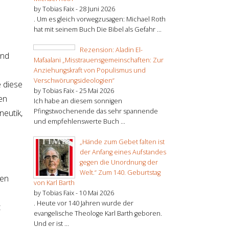
by Tobias Faix -
28 Juni 2026
. Um es gleich vorwegzusagen: Michael Roth
hat mit seinem Buch Die Bibel als Gefahr ...
Rezension: Aladin El-
und
Mafaalani „Misstrauensgemeinschaften: Zur
Anziehungskraft von Populismus und
Verschwörungsideologien“
e diese
by Tobias Faix -
25 Mai 2026
en
Ich habe an diesem sonnigen
Pfingstwochenende das sehr spannende
eutik,
und empfehlenswerte Buch ...
„Hände zum Gebet falten ist
der Anfang eines Aufstandes
gegen die Unordnung der
Welt.“ Zum 140. Geburtstag
gen
von Karl Barth
by Tobias Faix -
10 Mai 2026
. Heute vor 140 Jahren wurde der
t
evangelische Theologe Karl Barth geboren.
Und er ist ...