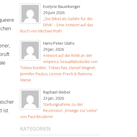
Evelyne Baumberger
29 Juni 2026
„Die Bibel als Gefahr für die
 queere
Ethik“ – Eine Antwort auf das
schen
Buch von Michael Roth
Hans-Peter Glahs
ener,
29 Jan. 2026
prüft
Antwort auf die Kritik an der
empirica Sexualitätsstudie von
ale
Tobias Künkler, Tobias Faix, Daniel Wegner,
Jennifer Paulus, Leonie Preck & Ramona
Wanie
Raphael Weber
23 Jan. 2026
hischer
Stellungnahme zu der
 ist.
Rezension „Irrwege zur Liebe“
von Paul Bruderer
KATEGORIEN