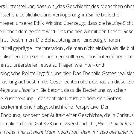
rs Unterstellung, dass wir „das Geschlecht des Menschen ohn
rstehen. Leiblichkeit und Verköperung im Sinne biblischer
nliegen unserer Ethik. Wir sind überzeugt, dass die heutige Sicht
 Einheit dem gerecht wird. Das meinen wir mit der These: Gesc
isch zu bestimmen. Die Behauptung einer eindeutig binären
ulturell geprägte Interpretation , die man nicht einfach als die bib
iblischen Texte ernst nehmen, sollten wir uns hüten, ihnen einf
nen zu unterstellen, etwa zu Fragen wie Inter- und
ologische Pointe liegt für uns hier: Das Ebenbild Gottes realisier
 Fixierung auf bestimmte Geschlechterrollen. Genau an dieser Ste
Wege zur Liebe“
an. Sie betont, dass die Beziehung zwischen
e Zuschreibung – der zentrale Ort ist, an dem sich Gottes
inzu kommt eine heilsgeschichtliche Perspektive. Der
 Endpunkt, sondern der Auftakt einer Geschichte, die in Christus
ormuliert dies in Gal 3,28 unmissverständlich:
„Hier ist nicht Jud
ch Freier, hier ist nicht Mann noch Frau; denn ihr seid alle einer in