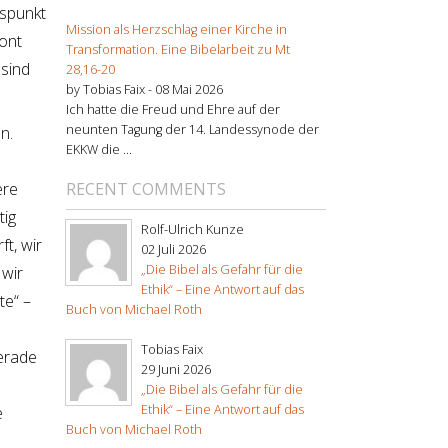
gspunkt
Mission als Herzschlag einer Kirche in
zont
Transformation. Eine Bibelarbeit zu Mt
 sind
28,16-20
by Tobias Faix -
08 Mai 2026
Ich hatte die Freud und Ehre auf der
neunten Tagung der 14. Landessynode der
n.
EKKW die ...
RECENT COMMENTS
ere
tig
Rolf-Ulrich Kunze
t, wir
02 Juli 2026
„Die Bibel als Gefahr für die
 wir
Ethik“ – Eine Antwort auf das
te“ –
Buch von Michael Roth
Tobias Faix
erade
29 Juni 2026
„Die Bibel als Gefahr für die
Ethik“ – Eine Antwort auf das
e
Buch von Michael Roth