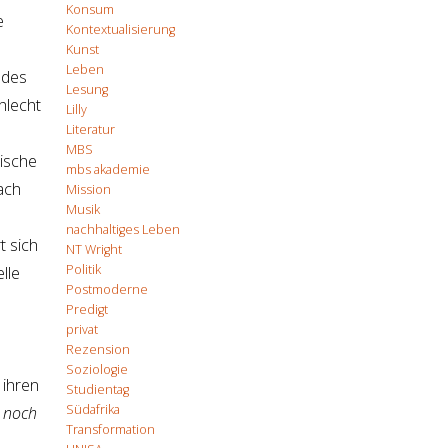
Konsum
e
Kontextualisierung
Kunst
Leben
 des
Lesung
hlecht
Lilly
Literatur
MBS
lische
mbs akademie
ach
Mission
Musik
nachhaltiges Leben
t sich
NT Wright
Politik
lle
Postmoderne
Predigt
privat
Rezension
Soziologie
 ihren
Studientag
Südafrika
e noch
Transformation