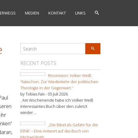
ERWEGS
MEDIEN
KONTAKT
LINKS
e
RECENT POSTS
Rezension: Volker Weiß:
“Katechon. Zur Wiederkehr der politischen
Theologie in der Gegenwart.”
by Tobias Faix -
05 Juli 2026
Paul
. Am Wochenende habe ich Volker Weiß
nseren
interessantes Buch über den zuletzt
wieder ...
ihr
enken“
„Die Bibel als Gefahr für die
Ethik“ – Eine Antwort auf das Buch von
daran,
Michael Roth