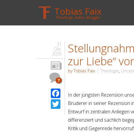
Tobias Faix
Theologe, Autor, Blogger
Stellungnahm
31
Okt.
2025
zur Liebe“ vo
by Tobias Faix
Theologie
,
Uncate
7
Facebook
In der jüngsten Rezension un
Twitter
Bruderer in seiner Rezension i
Entwurf in zentralen Anliegen 
differenziert und sachlich beg
Kritik und Gegenrede hervorruf