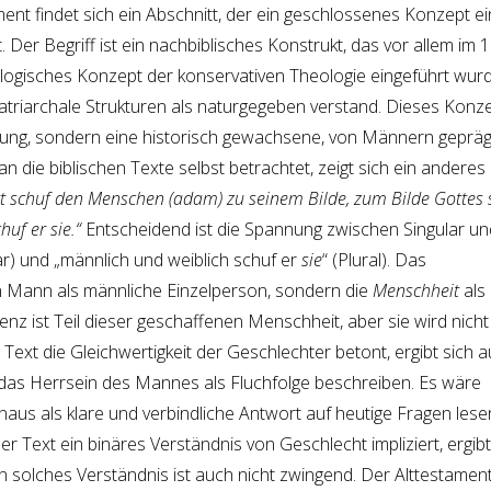
nt findet sich ein Abschnitt, der ein geschlossenes Konzept ei
er Begriff ist ein nachbiblisches Konstrukt, das vor allem im 1
ologisches Konzept der konservativen Theologie eingeführt wurd
patriarchale Strukturen als naturgegeben verstand. Dieses Konze
kung, sondern eine historisch gewachsene, von Männern gepräg
 die biblischen Texte selbst betrachtet, zeigt sich ein anderes B
t schuf den Menschen (adam) zu seinem Bilde, zum Bilde Gottes 
huf er sie.“
Entscheidend ist die Spannung zwischen Singular un
ar) und „männlich und weiblich schuf er
sie
“ (Plural). Das
n Mann als männliche Einzelperson, sondern die
Menschheit
als
enz ist Teil dieser geschaffenen Menschheit, aber sie wird nicht
 Text die Gleichwertigkeit der Geschlechter betont, ergibt sich 
 das Herrsein des Mannes als Fluchfolge beschreiben. Es wäre
inaus als klare und verbindliche Antwort auf heutige Fragen lese
r Text ein binäres Verständnis von Geschlecht impliziert, ergibt
 solches Verständnis ist auch nicht zwingend. Der Alttestament