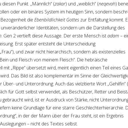
diesen Punkt. „Männlich“ (
zakar
) und „weiblich“ (
neqevah
) ben
 Rollen oder ein binäres System im heutigen Sinn, sondern besch
r Bezogenheit die
Ebenbildlichkeit Gottes
zur Entfaltung kommt. E
 unveränderlicher Identitäten, sondern um die Darstellung des
n
. Gen 2 vertieft diese Aussage. Der erste Mensch ist
adam
– ei
isung. Erst später entsteht die Unterscheidung
Frau“), und zwar nicht hierarchisch, sondern als existenzielles
ein und Fleisch von meinem Fleisch“. Die hebräische
nell mit „Rippe“ übersetzt wird, meint eigentlich einen Teil eines G
 wird. Das Bild ist also komplementär im Sinne der Gleichwertigke
er Über- und Unterordnung. Auch das vielzitierte Wort „Gehilfin“ 
ßlich für Gott selbst verwendet, als Beschützer, Retter und Beist
u gebraucht wird, ist er Ausdruck von Stärke, nicht Unterordnung
iefern keine Grundlage für eine starre Geschlechterhierarchie. D
dnung“, in der der Mann über der Frau steht, ist ein Ergebnis
 Auslegungen – nicht des Textes selbst.