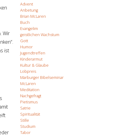
Advent
rken
Anbetung
Brian McLaren
Buch
Evangelim
. Wir
geistlichen Wachstum
Gott
nken“.
Humor
s ist
Jugendtreffen
Kinderarmut
Kultur & Glaube
Lobpreis
Marburger Bibelseminar
McLaren
Meditation
Nachgefragt
s
Pietismus
amit
Satrie
Spiritualität
ift
Stille
Studium
Weder
Tabor