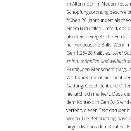
im Alten noch im Neuen Testame
Schöpfungsordnung beschreibt. D
frühen 20. Jahrhundert als the
einem kulturellen Umfeld, das 
also keine exegetische Entdec
hermeneutische Brille. Wenn man
Gen 1,26–28 heißt es: „
Und Got
er ihn; männlich und weiblich sc
Plural: „den Menschen“ (Singul
Wort
adam
meint hier nicht de
Gattung. Geschlechtliche Differ
hierarchisch markiert. Dass der
dem Kontext: In Gen 3,15 wird
verfehlt, diesen Text darüber h
wollen. Die Behauptung, dass de
nirgendwo aus dem Kontext. Ein