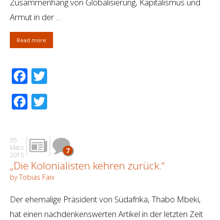
Zusammenhang von Globalisierung, Kapitalismus und
Armut in der …
Read more
Facebook
Twitter
Facebook
Twitter
05
März
7
2015
„Die Kolonialisten kehren zurück.“
by Tobias Faix
Der ehemalige Präsident von Südafrika, Thabo Mbeki,
hat einen nachdenkenswerten Artikel in der letzten Zeit