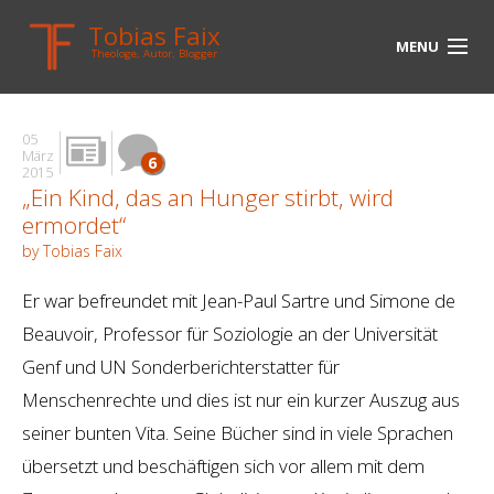
Tobias Faix
MENU
Theologe, Autor, Blogger
HOME
05
BLOG
März
6
2015
„Ein Kind, das an Hunger stirbt, wird
BIOGRAPHIE
ermordet“
BÜCHER
by Tobias Faix
UNTERWEGS
Er war befreundet mit Jean-Paul Sartre und Simone de
Beauvoir, Professor für Soziologie an der Universität
MEDIEN
Genf und UN Sonderberichterstatter für
KONTAKT
Menschenrechte und dies ist nur ein kurzer Auszug aus
seiner bunten Vita. Seine Bücher sind in viele Sprachen
LINKS
übersetzt und beschäftigen sich vor allem mit dem