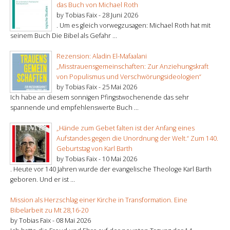
das Buch von Michael Roth
by Tobias Faix -
28 Juni 2026
. Um es gleich vorwegzusagen: Michael Roth hat mit
seinem Buch Die Bibel als Gefahr ...
Rezension: Aladin El-Mafaalani
„Misstrauensgemeinschaften: Zur Anziehungskraft
von Populismus und Verschwörungsideologien“
by Tobias Faix -
25 Mai 2026
Ich habe an diesem sonnigen Pfingstwochenende das sehr
spannende und empfehlenswerte Buch ...
„Hände zum Gebet falten ist der Anfang eines
Aufstandes gegen die Unordnung der Welt.“ Zum 140.
Geburtstag von Karl Barth
by Tobias Faix -
10 Mai 2026
. Heute vor 140 Jahren wurde der evangelische Theologe Karl Barth
geboren. Und er ist ...
Mission als Herzschlag einer Kirche in Transformation. Eine
Bibelarbeit zu Mt 28,16-20
by Tobias Faix -
08 Mai 2026