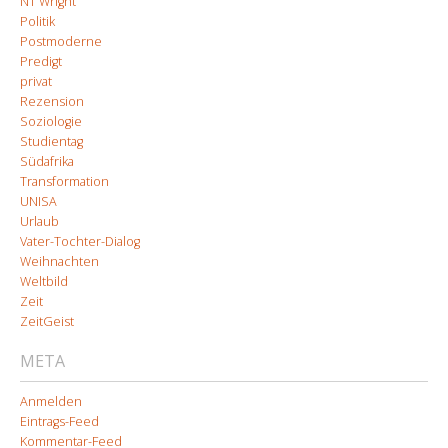
NT Wright
Politik
Postmoderne
Predigt
privat
Rezension
Soziologie
Studientag
Südafrika
Transformation
UNISA
Urlaub
Vater-Tochter-Dialog
Weihnachten
Weltbild
Zeit
ZeitGeist
META
Anmelden
Eintrags-Feed
Kommentar-Feed