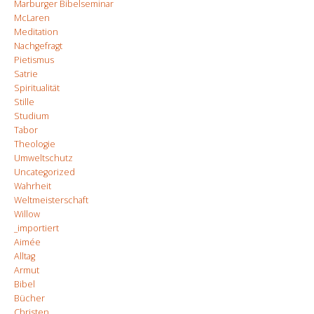
Marburger Bibelseminar
McLaren
Meditation
Nachgefragt
Pietismus
Satrie
Spiritualität
Stille
Studium
Tabor
Theologie
Umweltschutz
Uncategorized
Wahrheit
Weltmeisterschaft
Willow
_importiert
Aimée
Alltag
Armut
Bibel
Bücher
Christen