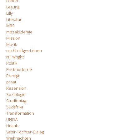
Leben
Lesung
Lilly
Literatur
MBS
mbs akademie
Mission
Musik
nachhaltiges Leben
NT Wright
Politik
Postmoderne
Predigt
privat
Rezension
Soziologie
Studientag
Südafrika
Transformation
UNISA
Urlaub
Vater-Tochter-Dialog
Weihnachten