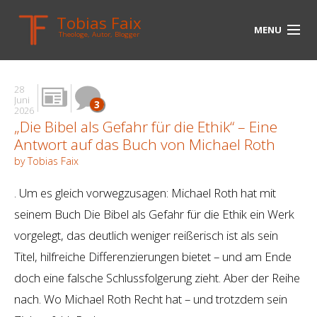
Tobias Faix
MENU
Theologe, Autor, Blogger
HOME
28
BLOG
Juni
3
2026
„Die Bibel als Gefahr für die Ethik“ – Eine
BIOGRAPHIE
Antwort auf das Buch von Michael Roth
BÜCHER
by Tobias Faix
UNTERWEGS
. Um es gleich vorwegzusagen: Michael Roth hat mit
seinem Buch Die Bibel als Gefahr für die Ethik ein Werk
MEDIEN
vorgelegt, das deutlich weniger reißerisch ist als sein
KONTAKT
Titel, hilfreiche Differenzierungen bietet – und am Ende
doch eine falsche Schlussfolgerung zieht. Aber der Reihe
LINKS
nach. Wo Michael Roth Recht hat – und trotzdem sein