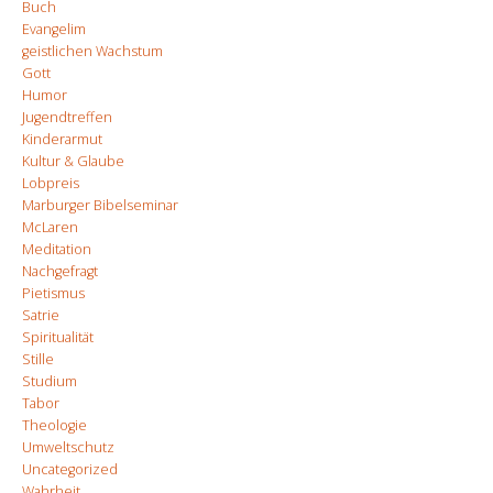
Buch
Evangelim
geistlichen Wachstum
Gott
Humor
Jugendtreffen
Kinderarmut
Kultur & Glaube
Lobpreis
Marburger Bibelseminar
McLaren
Meditation
Nachgefragt
Pietismus
Satrie
Spiritualität
Stille
Studium
Tabor
Theologie
Umweltschutz
Uncategorized
Wahrheit