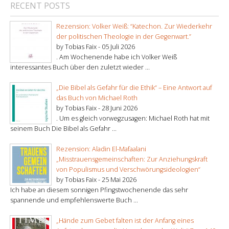
RECENT POSTS
Rezension: Volker Weiß: “Katechon. Zur Wiederkehr
der politischen Theologie in der Gegenwart.”
by Tobias Faix -
05 Juli 2026
. Am Wochenende habe ich Volker Weiß
interessantes Buch über den zuletzt wieder ...
„Die Bibel als Gefahr für die Ethik“ – Eine Antwort auf
das Buch von Michael Roth
by Tobias Faix -
28 Juni 2026
. Um es gleich vorwegzusagen: Michael Roth hat mit
seinem Buch Die Bibel als Gefahr ...
Rezension: Aladin El-Mafaalani
„Misstrauensgemeinschaften: Zur Anziehungskraft
von Populismus und Verschwörungsideologien“
by Tobias Faix -
25 Mai 2026
Ich habe an diesem sonnigen Pfingstwochenende das sehr
spannende und empfehlenswerte Buch ...
„Hände zum Gebet falten ist der Anfang eines