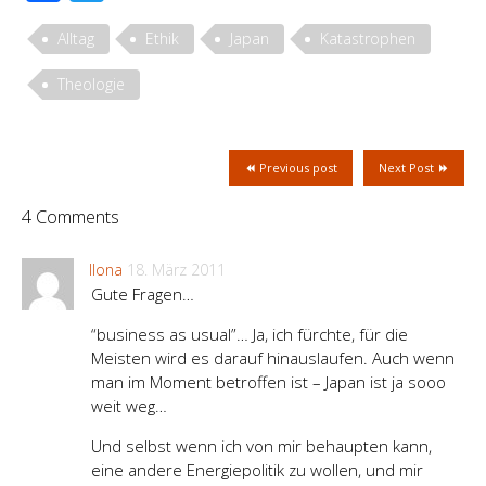
Alltag
Ethik
Japan
Katastrophen
Theologie
Previous post
Next Post
4 Comments
Ilona
18. März 2011
Gute Fragen…
“business as usual”… Ja, ich fürchte, für die
Meisten wird es darauf hinauslaufen. Auch wenn
man im Moment betroffen ist – Japan ist ja sooo
weit weg…
Und selbst wenn ich von mir behaupten kann,
eine andere Energiepolitik zu wollen, und mir