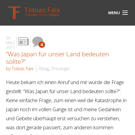
Tobias Faix
MENU
Theologe, Autor, Blogger
HOME
05
BLOG
März
4
2015
“Was Japan für unser Land bedeuten
BIOGRAPHIE
sollte?”
BÜCHER
by Tobias Faix
Alltag
,
Theologie
UNTERWEGS
Heute bekam ich einen Anruf und mir wurde die Frage
gestellt: “Was Japan für unser Land bedeuten sollte?”.
MEDIEN
Keine einfache Frage, zum einen weil die Katastrophe in
KONTAKT
Japan noch im vollen Gange ist und meine Gedanken
und Gebete überhaupt erst versuchen zu verstehen,
LINKS
was dort gerade passiert, zum anderen kommen