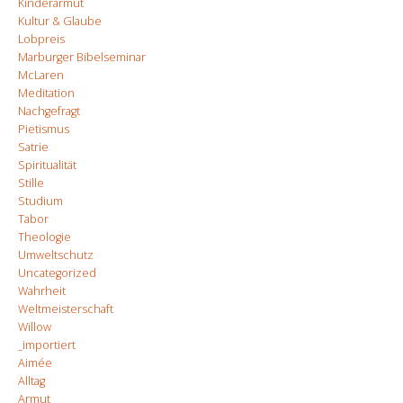
Kinderarmut
Kultur & Glaube
Lobpreis
Marburger Bibelseminar
McLaren
Meditation
Nachgefragt
Pietismus
Satrie
Spiritualität
Stille
Studium
Tabor
Theologie
Umweltschutz
Uncategorized
Wahrheit
Weltmeisterschaft
Willow
_importiert
Aimée
Alltag
Armut