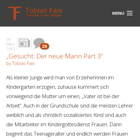
Tobias Faix
MENU
Theologe, Autor, Blogger
HOME
05
BLOG
März
26
2015
„Gesucht: Der neue Mann Part 3“
BIOGRAPHIE
by Tobias Faix
BÜCHER
Als kleiner Junge wird man von Erzieherinnen im
UNTERWEGS
Kindergarten erzogen, zuhause kümmert sich
vorwiegend die Mutter um einen, „Vater ist bei der
MEDIEN
Arbeit“. Auch in der Grundschule sind die meisten Lehrer
KONTAKT
weiblich und als christlich sozialisiertes Kind sind auch
die Mitarbeiter im Kindergottesdienst Frauen. Dann
LINKS
beginnt das Teenageralter und endlich werden Frauen