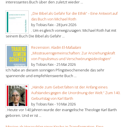
interessantes Buch über den zuletzt wieder ...
„Die Bibel als Gefahr für die Ethik“ – Eine Antwort auf
das Buch von Michael Roth
by Tobias Faix -
28 Juni 2026
. Um es gleich vorwegzusagen: Michael Roth hat mit
seinem Buch Die Bibel als Gefahr ...
Rezension: Aladin El-Mafaalani
„Misstrauensgemeinschaften: Zur Anziehungskraft
von Populismus und Verschwörungsideologien“
by Tobias Faix -
25 Mai 2026
Ich habe an diesem sonnigen Pfingstwochenende das sehr
spannende und empfehlenswerte Buch ...
„Hände zum Gebet falten ist der Anfang eines
Aufstandes gegen die Unordnung der Welt.“ Zum 140.
Geburtstag von Karl Barth
by Tobias Faix -
10 Mai 2026
. Heute vor 140 Jahren wurde der evangelische Theologe Karl Barth
geboren. Und er ist ...
Mission als Herzschlag einer Kirche in Transformation. Eine