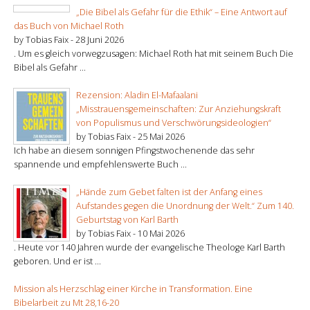
„Die Bibel als Gefahr für die Ethik“ – Eine Antwort auf
das Buch von Michael Roth
by Tobias Faix -
28 Juni 2026
. Um es gleich vorwegzusagen: Michael Roth hat mit seinem Buch Die
Bibel als Gefahr ...
Rezension: Aladin El-Mafaalani
„Misstrauensgemeinschaften: Zur Anziehungskraft
von Populismus und Verschwörungsideologien“
by Tobias Faix -
25 Mai 2026
Ich habe an diesem sonnigen Pfingstwochenende das sehr
spannende und empfehlenswerte Buch ...
„Hände zum Gebet falten ist der Anfang eines
Aufstandes gegen die Unordnung der Welt.“ Zum 140.
Geburtstag von Karl Barth
by Tobias Faix -
10 Mai 2026
. Heute vor 140 Jahren wurde der evangelische Theologe Karl Barth
geboren. Und er ist ...
Mission als Herzschlag einer Kirche in Transformation. Eine
Bibelarbeit zu Mt 28,16-20