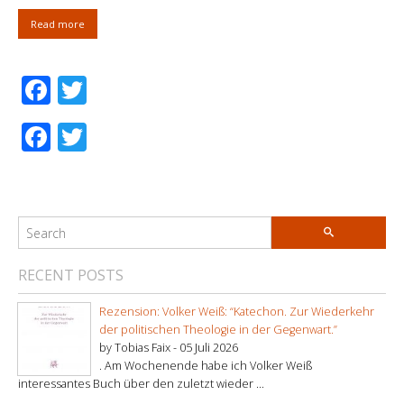
Read more
Facebook
Twitter
Facebook
Twitter
RECENT POSTS
Rezension: Volker Weiß: “Katechon. Zur Wiederkehr
der politischen Theologie in der Gegenwart.”
by Tobias Faix -
05 Juli 2026
. Am Wochenende habe ich Volker Weiß
interessantes Buch über den zuletzt wieder ...