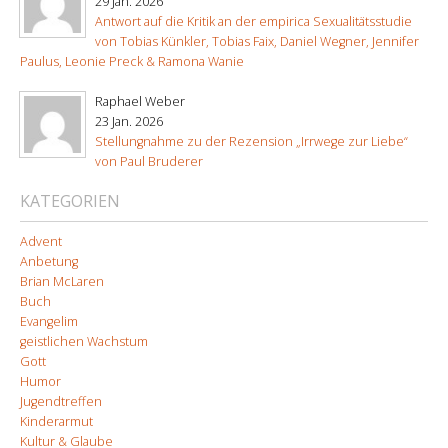
29 Jan. 2026
Antwort auf die Kritik an der empirica Sexualitätsstudie
von Tobias Künkler, Tobias Faix, Daniel Wegner, Jennifer
Paulus, Leonie Preck & Ramona Wanie
Raphael Weber
23 Jan. 2026
Stellungnahme zu der Rezension „Irrwege zur Liebe“
von Paul Bruderer
KATEGORIEN
Advent
Anbetung
Brian McLaren
Buch
Evangelim
geistlichen Wachstum
Gott
Humor
Jugendtreffen
Kinderarmut
Kultur & Glaube