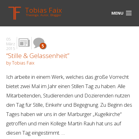
Tobias Faix
MENU
Theologe, Autor, Blogger
HOME
05
BLOG
März
5
2015
“Stille & Gelassenheit”
BIOGRAPHIE
by Tobias Faix
BÜCHER
Ich arbeite in einem Werk, welches das große Vorrecht
UNTERWEGS
bietet zwei Mal im Jahr einen Stillen Tag zu haben. Alle
Mitarbeitenden, Studierenden und Dozierenden nutzen
MEDIEN
den Tag für Stille, Einkehr und Begegnung. Zu Beginn des
KONTAKT
Tages haben wir uns in der Marburger „Kugelkirche“
getroffen und mein Kollege Martin Rauh hat uns auf
LINKS
diesen Tag eingestimmt. …