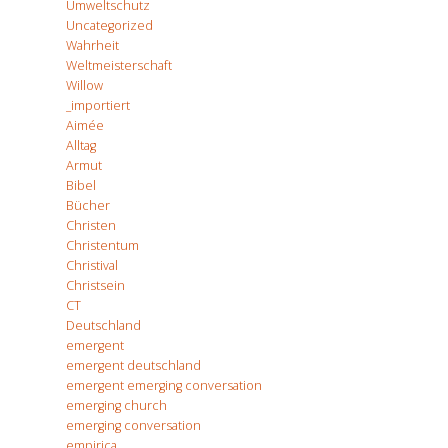
Umweltschutz
Uncategorized
Wahrheit
Weltmeisterschaft
Willow
_importiert
Aimée
Alltag
Armut
Bibel
Bücher
Christen
Christentum
Christival
Christsein
CT
Deutschland
emergent
emergent deutschland
emergent emerging conversation
emerging church
emerging conversation
empirica