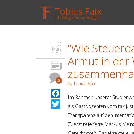
Tobias Faix
Theologe, Autor, Blogger
“Wie Steueroa
05
März
2015
Armut in der
zusammenhä
5
by Tobias Faix
Facebook
Im Rahmen unserer Studienwoc
Twitter
als Gastdozenten vom tax justi
Transparenz auf den internati
Zuerst referierte Markus Mein
Gerechtigkeit. Dabei zeigte er 