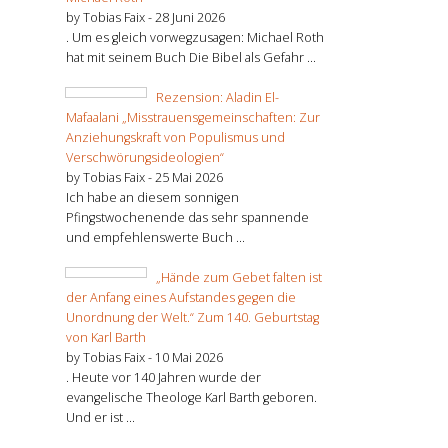
by Tobias Faix -
28 Juni 2026
. Um es gleich vorwegzusagen: Michael Roth
hat mit seinem Buch Die Bibel als Gefahr ...
Rezension: Aladin El-
Mafaalani „Misstrauensgemeinschaften: Zur
Anziehungskraft von Populismus und
Verschwörungsideologien“
by Tobias Faix -
25 Mai 2026
Ich habe an diesem sonnigen
Pfingstwochenende das sehr spannende
und empfehlenswerte Buch ...
„Hände zum Gebet falten ist
der Anfang eines Aufstandes gegen die
Unordnung der Welt.“ Zum 140. Geburtstag
von Karl Barth
by Tobias Faix -
10 Mai 2026
. Heute vor 140 Jahren wurde der
evangelische Theologe Karl Barth geboren.
Und er ist ...