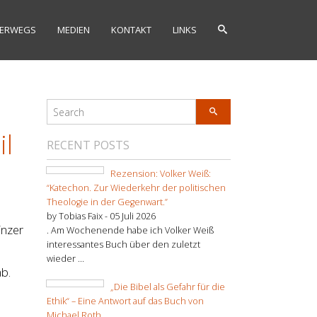
ERWEGS
MEDIEN
KONTAKT
LINKS
il
RECENT POSTS
Rezension: Volker Weiß:
“Katechon. Zur Wiederkehr der politischen
Theologie in der Gegenwart.”
by Tobias Faix -
05 Juli 2026
inzer
. Am Wochenende habe ich Volker Weiß
interessantes Buch über den zuletzt
wieder ...
b.
„Die Bibel als Gefahr für die
Ethik“ – Eine Antwort auf das Buch von
Michael Roth