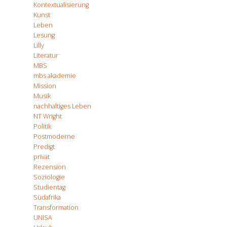
Kontextualisierung
Kunst
Leben
Lesung
Lilly
Literatur
MBS
mbs akademie
Mission
Musik
nachhaltiges Leben
NT Wright
Politik
Postmoderne
Predigt
privat
Rezension
Soziologie
Studientag
Südafrika
Transformation
UNISA