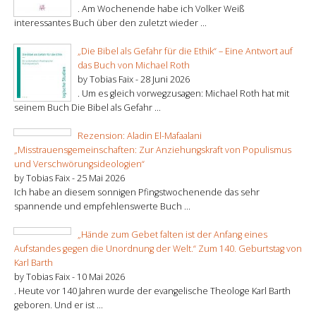
. Am Wochenende habe ich Volker Weiß
interessantes Buch über den zuletzt wieder ...
„Die Bibel als Gefahr für die Ethik“ – Eine Antwort auf
das Buch von Michael Roth
by Tobias Faix -
28 Juni 2026
. Um es gleich vorwegzusagen: Michael Roth hat mit
seinem Buch Die Bibel als Gefahr ...
Rezension: Aladin El-Mafaalani
„Misstrauensgemeinschaften: Zur Anziehungskraft von Populismus
und Verschwörungsideologien“
by Tobias Faix -
25 Mai 2026
Ich habe an diesem sonnigen Pfingstwochenende das sehr
spannende und empfehlenswerte Buch ...
„Hände zum Gebet falten ist der Anfang eines
Aufstandes gegen die Unordnung der Welt.“ Zum 140. Geburtstag von
Karl Barth
by Tobias Faix -
10 Mai 2026
. Heute vor 140 Jahren wurde der evangelische Theologe Karl Barth
geboren. Und er ist ...