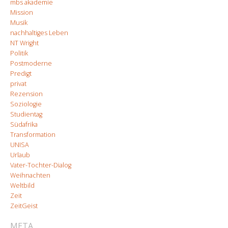
mbs akademie
Mission
Musik
nachhaltiges Leben
NT Wright
Politik
Postmoderne
Predigt
privat
Rezension
Soziologie
Studientag
Südafrika
Transformation
UNISA
Urlaub
Vater-Tochter-Dialog
Weihnachten
Weltbild
Zeit
ZeitGeist
META