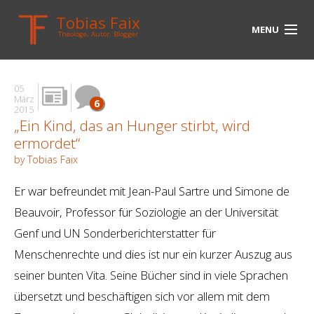
Tobias Faix
MENU
Theologe, Autor, Blogger
HOME
05
BLOG
März
6
2015
„Ein Kind, das an Hunger stirbt, wird
BIOGRAPHIE
ermordet“
BÜCHER
by Tobias Faix
UNTERWEGS
Er war befreundet mit Jean-Paul Sartre und Simone de
Beauvoir, Professor für Soziologie an der Universität
MEDIEN
Genf und UN Sonderberichterstatter für
KONTAKT
Menschenrechte und dies ist nur ein kurzer Auszug aus
seiner bunten Vita. Seine Bücher sind in viele Sprachen
LINKS
übersetzt und beschäftigen sich vor allem mit dem