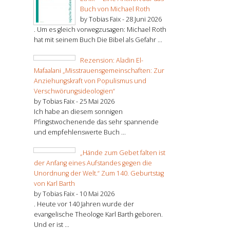
Buch von Michael Roth
by Tobias Faix -
28 Juni 2026
. Um es gleich vorwegzusagen: Michael Roth
hat mit seinem Buch Die Bibel als Gefahr ...
Rezension: Aladin El-
Mafaalani „Misstrauensgemeinschaften: Zur
Anziehungskraft von Populismus und
Verschwörungsideologien“
by Tobias Faix -
25 Mai 2026
Ich habe an diesem sonnigen
Pfingstwochenende das sehr spannende
und empfehlenswerte Buch ...
„Hände zum Gebet falten ist
der Anfang eines Aufstandes gegen die
Unordnung der Welt.“ Zum 140. Geburtstag
von Karl Barth
by Tobias Faix -
10 Mai 2026
. Heute vor 140 Jahren wurde der
evangelische Theologe Karl Barth geboren.
Und er ist ...