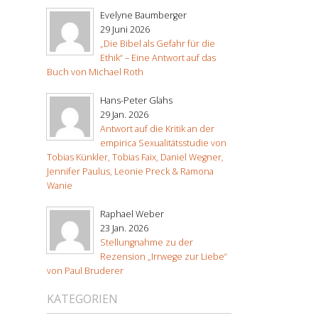
Evelyne Baumberger
29 Juni 2026
„Die Bibel als Gefahr für die
Ethik“ – Eine Antwort auf das
Buch von Michael Roth
Hans-Peter Glahs
29 Jan. 2026
Antwort auf die Kritik an der
empirica Sexualitätsstudie von
Tobias Künkler, Tobias Faix, Daniel Wegner,
Jennifer Paulus, Leonie Preck & Ramona
Wanie
Raphael Weber
23 Jan. 2026
Stellungnahme zu der
Rezension „Irrwege zur Liebe“
von Paul Bruderer
KATEGORIEN