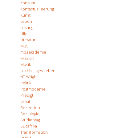
Konsum
Kontextualisierung
Kunst
Leben
Lesung
Lilly
Literatur
MBS
mbs akademie
Mission
Musik
nachhaltiges Leben
NT Wright
Politik
Postmoderne
Predigt
privat
Rezension
Soziologie
Studientag
Südafrika
Transformation