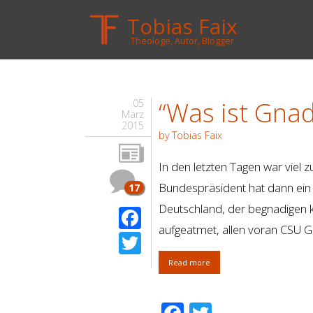
Tobias Faix
Theologe, Autor, Blogger
“Was ist Gnad
05
März
2015
by Tobias Faix
In den letzten Tagen war viel
Bundespräsident hat dann ein 
17
Deutschland, der begnadigen k
Facebook
aufgeatmet, allen voran CSU Ge
Twitter
Read more