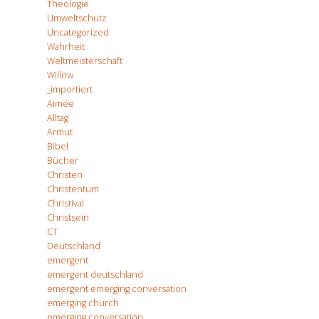
Theologie
Umweltschutz
Uncategorized
Wahrheit
Weltmeisterschaft
Willow
_importiert
Aimée
Alltag
Armut
Bibel
Bücher
Christen
Christentum
Christival
Christsein
CT
Deutschland
emergent
emergent deutschland
emergent emerging conversation
emerging church
emerging conversation