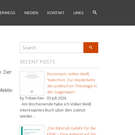
ERWEGS
MEDIEN
KONTAKT
LINKS
RECENT POSTS
. Der
Rezension: Volker Weiß:
“Katechon. Zur Wiederkehr
der politischen Theologie in
lektiv
der Gegenwart.”
by Tobias Faix -
05 Juli 2026
. Am Wochenende habe ich Volker Weiß
interessantes Buch über den zuletzt
wieder ...
„Die Bibel als Gefahr für die
Ethik“ – Eine Antwort auf das