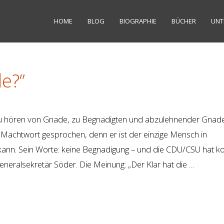
HOME
BLOG
BIOGRAPHIE
BÜCHER
UNT
e?”
 zu hören von Gnade, zu Begnadigten und abzulehnender Gnade
Machtwort gesprochen, denn er ist der einzige Mensch in
ann. Sein Worte: keine Begnadigung – und die CDU/CSU hat kol
neralsekretär Söder. Die Meinung: „Der Klar hat die …