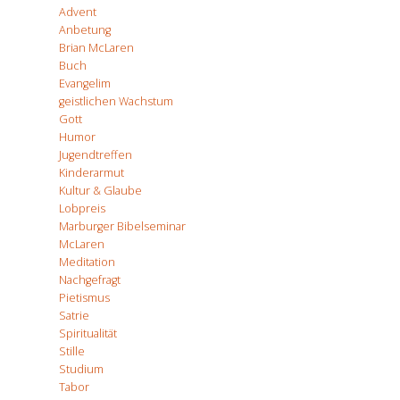
Advent
Anbetung
Brian McLaren
Buch
Evangelim
geistlichen Wachstum
Gott
Humor
Jugendtreffen
Kinderarmut
Kultur & Glaube
Lobpreis
Marburger Bibelseminar
McLaren
Meditation
Nachgefragt
Pietismus
Satrie
Spiritualität
Stille
Studium
Tabor