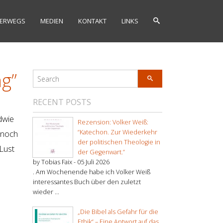
ERWEGS
MEDIEN
KONTAKT
LINKS
g”
RECENT POSTS
dwie
Rezension: Volker Weiß:
 noch
“Katechon. Zur Wiederkehr
der politischen Theologie in
Lust
der Gegenwart.”
by Tobias Faix -
05 Juli 2026
. Am Wochenende habe ich Volker Weiß
interessantes Buch über den zuletzt
wieder ...
„Die Bibel als Gefahr für die
Ethik“ – Eine Antwort auf das