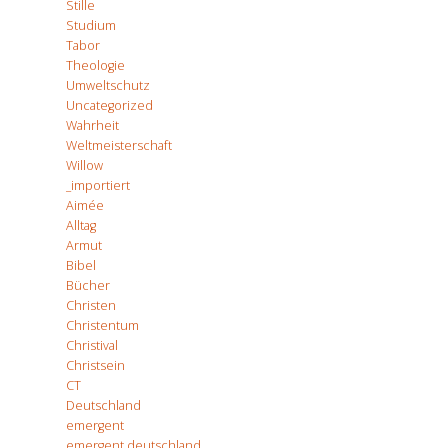
Stille
Studium
Tabor
Theologie
Umweltschutz
Uncategorized
Wahrheit
Weltmeisterschaft
Willow
_importiert
Aimée
Alltag
Armut
Bibel
Bücher
Christen
Christentum
Christival
Christsein
CT
Deutschland
emergent
emergent deutschland