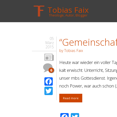
Tobias Faix
Theologe, Autor, Blogger
“Gemeinschaf
05
März
2015
by Tobias Faix
Heute war wieder ein voller 
kalt erwischt. Unterricht, Si
6
unser mbs Gottesdienst. Irgend
Facebook
noch Power, war auch schon (
Twitter
Read more