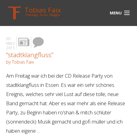
Tobias Faix
MENU
Theologe, Autor, Blogger
HOME
05
BLOG
März
2015
“stadtklangfluss”
BIOGRAPHIE
by Tobias Faix
BÜCHER
Am Freitag war ich bei der CD Release Party von
UNTERWEGS
stadtklangfluss in Essen. Es war ein sehr schönes
Ereignis, welches sehr viel Lust auf diese tolle, neue
MEDIEN
Band gemacht hat. Aber es war mehr als eine Release
KONTAKT
Party, zu Beginn haben ro’shan & mitch schlüter
(sonnendeck) Musik gemacht und gofi müller und ich
LINKS
haben eigene …