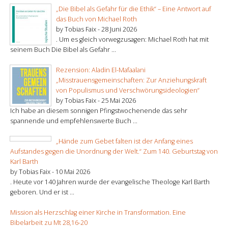
„Die Bibel als Gefahr für die Ethik“ – Eine Antwort auf
das Buch von Michael Roth
by Tobias Faix -
28 Juni 2026
. Um es gleich vorwegzusagen: Michael Roth hat mit
seinem Buch Die Bibel als Gefahr ...
Rezension: Aladin El-Mafaalani
„Misstrauensgemeinschaften: Zur Anziehungskraft
von Populismus und Verschwörungsideologien“
by Tobias Faix -
25 Mai 2026
Ich habe an diesem sonnigen Pfingstwochenende das sehr
spannende und empfehlenswerte Buch ...
„Hände zum Gebet falten ist der Anfang eines
Aufstandes gegen die Unordnung der Welt.“ Zum 140. Geburtstag von
Karl Barth
by Tobias Faix -
10 Mai 2026
. Heute vor 140 Jahren wurde der evangelische Theologe Karl Barth
geboren. Und er ist ...
Mission als Herzschlag einer Kirche in Transformation. Eine
Bibelarbeit zu Mt 28,16-20