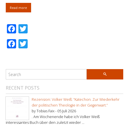
Read more
Facebook
Twitter
Facebook
Twitter
RECENT POSTS
Rezension: Volker Weiß: “Katechon. Zur Wiederkehr
der politischen Theologie in der Gegenwart.”
by Tobias Faix -
05 Juli 2026
. Am Wochenende habe ich Volker Weiß
interessantes Buch über den zuletzt wieder ...