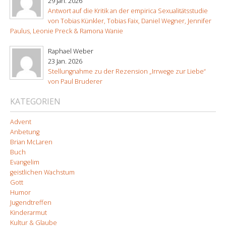
29 Jan. 2026
Antwort auf die Kritik an der empirica Sexualitätsstudie
von Tobias Künkler, Tobias Faix, Daniel Wegner, Jennifer
Paulus, Leonie Preck & Ramona Wanie
Raphael Weber
23 Jan. 2026
Stellungnahme zu der Rezension „Irrwege zur Liebe“
von Paul Bruderer
KATEGORIEN
Advent
Anbetung
Brian McLaren
Buch
Evangelim
geistlichen Wachstum
Gott
Humor
Jugendtreffen
Kinderarmut
Kultur & Glaube