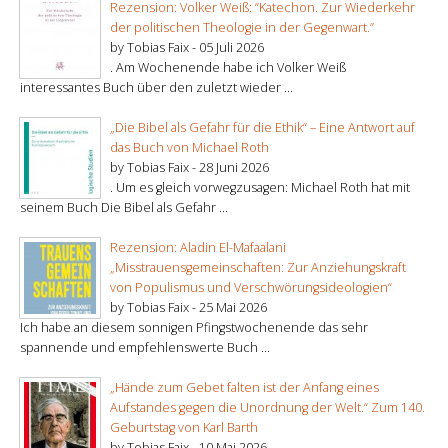
Rezension: Volker Weiß: “Katechon. Zur Wiederkehr
der politischen Theologie in der Gegenwart.”
by Tobias Faix -
05 Juli 2026
. Am Wochenende habe ich Volker Weiß
interessantes Buch über den zuletzt wieder ...
„Die Bibel als Gefahr für die Ethik“ – Eine Antwort auf
das Buch von Michael Roth
by Tobias Faix -
28 Juni 2026
. Um es gleich vorwegzusagen: Michael Roth hat mit
seinem Buch Die Bibel als Gefahr ...
Rezension: Aladin El-Mafaalani
„Misstrauensgemeinschaften: Zur Anziehungskraft
von Populismus und Verschwörungsideologien“
by Tobias Faix -
25 Mai 2026
Ich habe an diesem sonnigen Pfingstwochenende das sehr
spannende und empfehlenswerte Buch ...
„Hände zum Gebet falten ist der Anfang eines
Aufstandes gegen die Unordnung der Welt.“ Zum 140.
Geburtstag von Karl Barth
by Tobias Faix -
10 Mai 2026