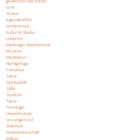
geistlichen Wachstum
Gott
Humor
Jugendtreffen
Kinderarmut
Kultur & Glaube
Lobpreis
Marburger Bibelseminar
McLaren
Meditation
Nachgefragt
Pietismus
Satrie
Spiritualität
Stille
Studium
Tabor
Theologie
Umweltschutz
Uncategorized
Wahrheit
Weltmeisterschaft
Willow