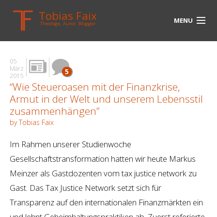
Tobias Faix
MENU
Theologe, Autor, Blogger
HOME
05
BLOG
März
5
2015
“Wie Steueroasen mit der Finanzkrise,
BIOGRAPHIE
Armut in der Welt und unserem Lebensstil
BÜCHER
zusammenhängen”
by Tobias Faix
UNTERWEGS
Im Rahmen unserer Studienwoche
MEDIEN
Gesellschaftstransformation hatten wir heute Markus
KONTAKT
Meinzer als Gastdozenten vom tax justice network zu
Gast. Das Tax Justice Network setzt sich für
LINKS
Transparenz auf den internationalen Finanzmärkten ein
und lehnt Geheimhaltungspraktiken ab. Zuerst referierte