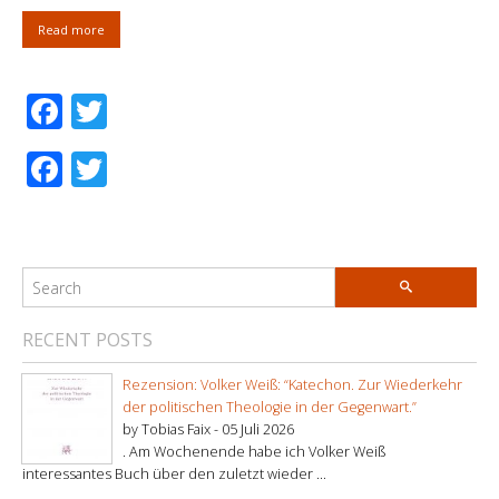
Read more
Facebook
Twitter
Facebook
Twitter
RECENT POSTS
Rezension: Volker Weiß: “Katechon. Zur Wiederkehr
der politischen Theologie in der Gegenwart.”
by Tobias Faix -
05 Juli 2026
. Am Wochenende habe ich Volker Weiß
interessantes Buch über den zuletzt wieder ...