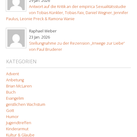
29 Jan. 2026
Antwort auf die Kritik an der empirica Sexualitätsstudie
von Tobias Künkler, Tobias Faix, Daniel Wegner, Jennifer
Paulus, Leonie Preck & Ramona Wanie
Raphael Weber
23 Jan. 2026
Stellungnahme zu der Rezension „Irrwege zur Liebe“
von Paul Bruderer
KATEGORIEN
Advent
Anbetung
Brian McLaren
Buch
Evangelim
geistlichen Wachstum
Gott
Humor
Jugendtreffen
Kinderarmut
Kultur & Glaube