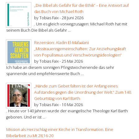
„Die Bibel als Gefahr für die Ethik“ – Eine Antwort auf
das Buch von Michael Roth
by Tobias Faix -
28 Juni 2026
. Um es gleich vorwegzusagen: Michael Roth hat mit
seinem Buch Die Bibel als Gefahr ...
Rezension: Aladin El-Mafaalani
„Misstrauensgemeinschaften: Zur Anziehungskraft
von Populismus und Verschwörungsideologien“
by Tobias Faix -
25 Mai 2026
Ich habe an diesem sonnigen Pfingstwochenende das sehr
spannende und empfehlenswerte Buch ...
„Hände zum Gebet falten ist der Anfang eines
Aufstandes gegen die Unordnung der Welt.“ Zum 140.
Geburtstag von Karl Barth
by Tobias Faix -
10 Mai 2026
. Heute vor 140 Jahren wurde der evangelische Theologe Karl Barth
geboren. Und er ist ...
Mission als Herzschlag einer Kirche in Transformation. Eine
Bibelarbeit zu Mt 28,16-20