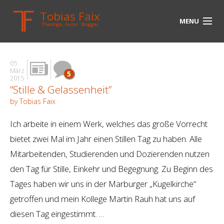
Tobias Faix
MENU
Theologe, Autor, Blogger
HOME
05
BLOG
März
5
2015
“Stille & Gelassenheit”
BIOGRAPHIE
by Tobias Faix
BÜCHER
Ich arbeite in einem Werk, welches das große Vorrecht
UNTERWEGS
bietet zwei Mal im Jahr einen Stillen Tag zu haben. Alle
Mitarbeitenden, Studierenden und Dozierenden nutzen
MEDIEN
den Tag für Stille, Einkehr und Begegnung. Zu Beginn des
KONTAKT
Tages haben wir uns in der Marburger „Kugelkirche“
getroffen und mein Kollege Martin Rauh hat uns auf
LINKS
diesen Tag eingestimmt. …