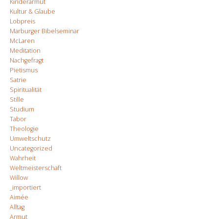
Kinderarmut
Kultur & Glaube
Lobpreis
Marburger Bibelseminar
McLaren
Meditation
Nachgefragt
Pietismus
Satrie
Spiritualität
Stille
Studium
Tabor
Theologie
Umweltschutz
Uncategorized
Wahrheit
Weltmeisterschaft
Willow
_importiert
Aimée
Alltag
Armut