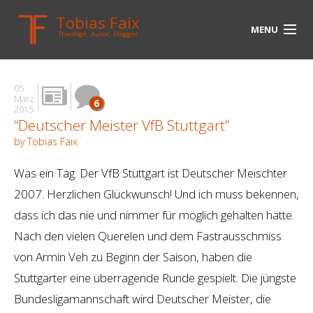
Tobias Faix
MENU
Theologe, Autor, Blogger
HOME
05
BLOG
März
6
2015
“Deutscher Meister VfB Stuttgart”
BIOGRAPHIE
by Tobias Faix
BÜCHER
Was ein Tag. Der VfB Stuttgart ist Deutscher Meischter
UNTERWEGS
2007. Herzlichen Glückwunsch! Und ich muss bekennen,
dass ich das nie und nimmer für möglich gehalten hätte.
MEDIEN
Nach den vielen Querelen und dem Fastrausschmiss
KONTAKT
von Armin Veh zu Beginn der Saison, haben die
Stuttgarter eine überragende Runde gespielt. Die jüngste
LINKS
Bundesligamannschaft wird Deutscher Meister, die