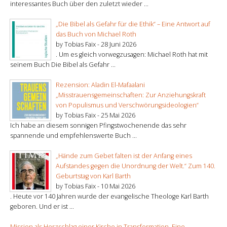
interessantes Buch über den zuletzt wieder ...
„Die Bibel als Gefahr für die Ethik“ – Eine Antwort auf
das Buch von Michael Roth
by Tobias Faix -
28 Juni 2026
. Um es gleich vorwegzusagen: Michael Roth hat mit
seinem Buch Die Bibel als Gefahr ...
Rezension: Aladin El-Mafaalani
„Misstrauensgemeinschaften: Zur Anziehungskraft
von Populismus und Verschwörungsideologien“
by Tobias Faix -
25 Mai 2026
Ich habe an diesem sonnigen Pfingstwochenende das sehr
spannende und empfehlenswerte Buch ...
„Hände zum Gebet falten ist der Anfang eines
Aufstandes gegen die Unordnung der Welt.“ Zum 140.
Geburtstag von Karl Barth
by Tobias Faix -
10 Mai 2026
. Heute vor 140 Jahren wurde der evangelische Theologe Karl Barth
geboren. Und er ist ...
Mission als Herzschlag einer Kirche in Transformation. Eine