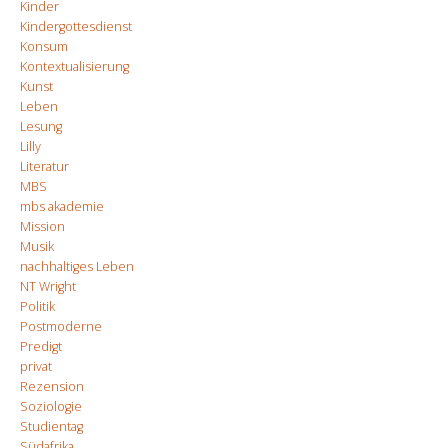
Kinder
Kindergottesdienst
Konsum
Kontextualisierung
Kunst
Leben
Lesung
Lilly
Literatur
MBS
mbs akademie
Mission
Musik
nachhaltiges Leben
NT Wright
Politik
Postmoderne
Predigt
privat
Rezension
Soziologie
Studientag
Südafrika