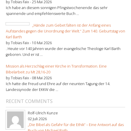
by Tobias Faix -
25 Mai 2026
Ich habe an diesem sonnigen Pfingstwochenende das sehr
spannende und empfehlenswerte Buch ...
„Hände zum Gebet falten ist der Anfang eines
Aufstandes gegen die Unordnung der Welt.“ Zum 140. Geburtstag von
Karl Barth
by Tobias Faix -
10 Mai 2026
. Heute vor 140 Jahren wurde der evangelische Theologe Karl Barth
geboren. Und er ist ...
Mission als Herzschlag einer Kirche in Transformation. Eine
Bibelarbeit zu Mt 28,16-20
by Tobias Faix -
08 Mai 2026
Ich hatte die Freud und Ehre auf der neunten Tagung der 14.
Landessynode der EKKW die ...
RECENT COMMENTS
Rolf-Ulrich Kunze
02 Juli 2026
„Die Bibel als Gefahr für die Ethik“ – Eine Antwort auf das
Buch von Michael Roth