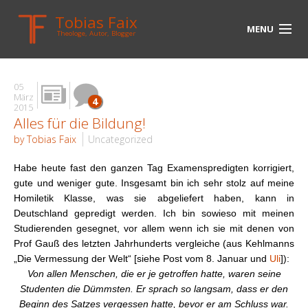
Tobias Faix
MENU
Theologe, Autor, Blogger
HOME
05
BLOG
März
4
2015
Alles für die Bildung!
BIOGRAPHIE
by Tobias Faix
Uncategorized
BÜCHER
Habe heute fast den ganzen Tag Examenspredigten korrigiert,
UNTERWEGS
gute und weniger gute. Insgesamt bin ich sehr stolz auf meine
Homiletik Klasse, was sie abgeliefert haben, kann in
MEDIEN
Deutschland gepredigt werden. Ich bin sowieso mit meinen
Studierenden gesegnet, vor allem wenn ich sie mit denen von
KONTAKT
Prof Gauß des letzten Jahrhunderts vergleiche (aus Kehlmanns
„Die Vermessung der Welt“ [siehe Post vom 8. Januar und
Uli
]):
LINKS
Von allen Menschen, die er je getroffen hatte, waren seine
Studenten die Dümmsten. Er sprach so langsam, dass er den
Beginn des Satzes vergessen hatte, bevor er am Schluss war.