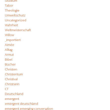
Studium
Tabor
Theologie
Umweltschutz
Uncategorized
Wahrheit
Weltmeisterschaft
Willow
_importiert
Aimée
Alltag
Armut
Bibel
Bücher
Christen
Christentum
Christival
Christsein
CT
Deutschland
emergent
emergent deutschland
emergent emerging conversation