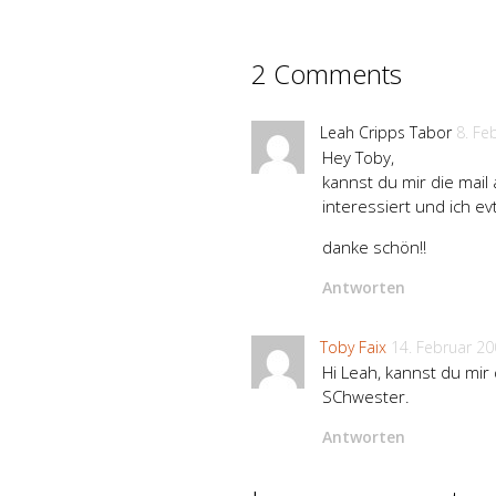
2 Comments
Leah Cripps Tabor
8. Fe
Hey Toby,
kannst du mir die mail
interessiert und ich ev
danke schön!!
Antworten
Toby Faix
14. Februar 2
Hi Leah, kannst du mir
SChwester.
Antworten