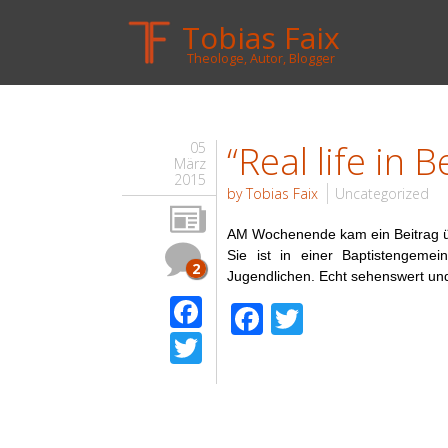
Tobias Faix
Theologe, Autor, Blogger
“Real life in B
05
März
2015
by Tobias Faix
Uncategorized
AM Wochenende kam ein Beitrag üb
Sie ist in einer Baptistengemei
2
Jugendlichen. Echt sehenswert und
Facebook
Facebook
Twitter
Twitter