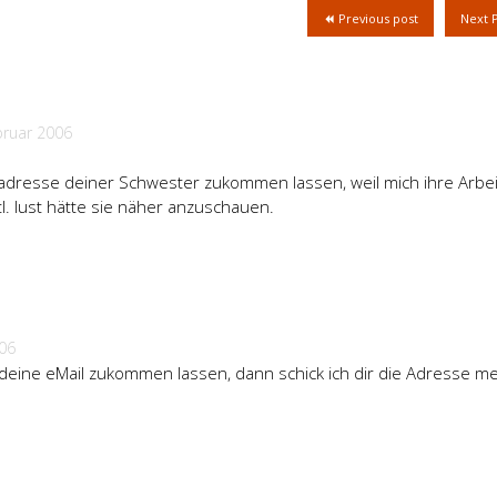
Previous post
Next 
bruar 2006
 adresse deiner Schwester zukommen lassen, weil mich ihre Arbei
tl. lust hätte sie näher anzuschauen.
006
 deine eMail zukommen lassen, dann schick ich dir die Adresse m