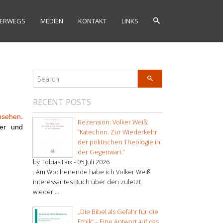
ERWEGS
MEDIEN
KONTAKT
LINKS
RECENT POSTS
nsehen
.
Rezension: Volker Weiß:
der und
“Katechon. Zur Wiederkehr
der politischen Theologie in
der Gegenwart.”
by Tobias Faix -
05 Juli 2026
. Am Wochenende habe ich Volker Weiß
interessantes Buch über den zuletzt
wieder ...
„Die Bibel als Gefahr für die
Ethik“ – Eine Antwort auf das