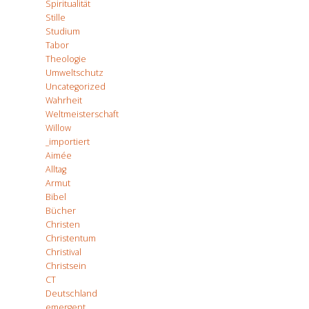
Spiritualität
Stille
Studium
Tabor
Theologie
Umweltschutz
Uncategorized
Wahrheit
Weltmeisterschaft
Willow
_importiert
Aimée
Alltag
Armut
Bibel
Bücher
Christen
Christentum
Christival
Christsein
CT
Deutschland
emergent