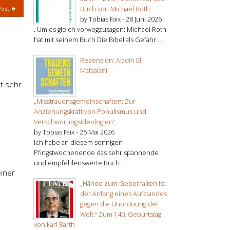
Buch von Michael Roth
Post
by Tobias Faix -
28 Juni 2026
. Um es gleich vorwegzusagen: Michael Roth
hat mit seinem Buch Die Bibel als Gefahr ...
Rezension: Aladin El-
Mafaalani
t sehr
„Misstrauensgemeinschaften: Zur
Anziehungskraft von Populismus und
Verschwörungsideologien“
by Tobias Faix -
25 Mai 2026
Ich habe an diesem sonnigen
Pfingstwochenende das sehr spannende
und empfehlenswerte Buch ...
einer
„Hände zum Gebet falten ist
der Anfang eines Aufstandes
gegen die Unordnung der
Welt.“ Zum 140. Geburtstag
von Karl Barth