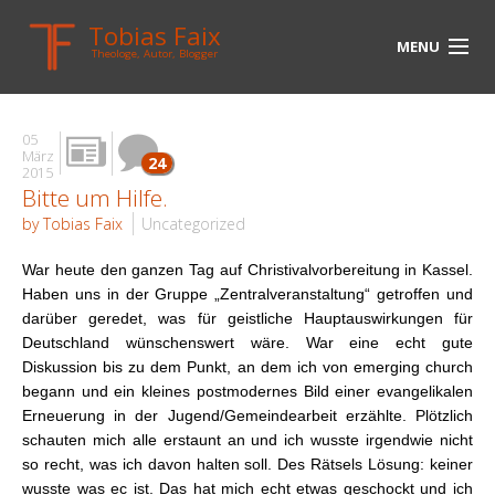
Tobias Faix
MENU
Theologe, Autor, Blogger
HOME
05
BLOG
März
24
2015
Bitte um Hilfe.
BIOGRAPHIE
by Tobias Faix
Uncategorized
BÜCHER
War heute den ganzen Tag auf Christivalvorbereitung in Kassel.
UNTERWEGS
Haben uns in der Gruppe „Zentralveranstaltung“ getroffen und
darüber geredet, was für geistliche Hauptauswirkungen für
MEDIEN
Deutschland wünschenswert wäre. War eine echt gute
Diskussion bis zu dem Punkt, an dem ich von emerging church
KONTAKT
begann und ein kleines postmodernes Bild einer evangelikalen
Erneuerung in der Jugend/Gemeindearbeit erzählte. Plötzlich
LINKS
schauten mich alle erstaunt an und ich wusste irgendwie nicht
so recht, was ich davon halten soll. Des Rätsels Lösung: keiner
wusste was ec ist. Das hat mich echt etwas geschockt und ich