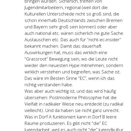
bringen würden. Sicherlich, treffen von
Jugendmitarbeitern, regional (weil dort die
Kulturellen Unterschiede nicht so groß sind, die
schon innerhalb Deutschlands zwischen Bremen
und Bayern sehr groß sein können) oder aber
auch national etc. wären sicherlich ne gute Sache.
Austauschen etc. Das auch für “nicht-ec-insider”
bekannt machen. Damit das dauerhaft
Auswirkungen hat, muss das wirklich eine
“Grassroot” Bewegung sein, wo die Leute nicht
wieder den neuesten Hype mitnehmen, sondern
wirklich verstehen und begreifen, was Sache ist.
Das wäre im Besten Sinne “EC”, wenn ich das
richtig verstanden habe.
Was aber auch wichtig ist, und das wird häufig
übersehen: Postmoderne Philosophie hat die
Vielfalt in radikaler Weise neu entdeckt (zu radikal
vielleicht). Und da haben sie nicht ganz unrecht.
Was in Dorf A funktioniert kann in Dorf B leere
Räume produzieren. Es gibt nicht “die” EC
Jugendarbeit, weil es auch nicht “die” Jugendkultur