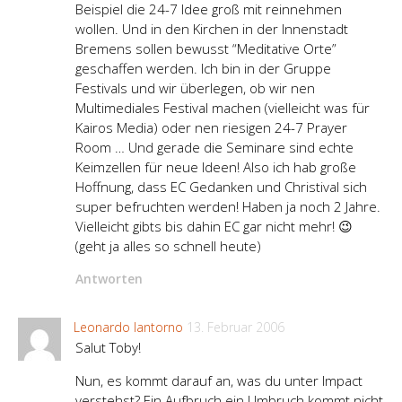
Beispiel die 24-7 Idee groß mit reinnehmen
wollen. Und in den Kirchen in der Innenstadt
Bremens sollen bewusst “Meditative Orte”
geschaffen werden. Ich bin in der Gruppe
Festivals und wir überlegen, ob wir nen
Multimediales Festival machen (vielleicht was für
Kairos Media) oder nen riesigen 24-7 Prayer
Room … Und gerade die Seminare sind echte
Keimzellen für neue Ideen! Also ich hab große
Hoffnung, dass EC Gedanken und Christival sich
super befruchten werden! Haben ja noch 2 Jahre.
Vielleicht gibts bis dahin EC gar nicht mehr! 😉
(geht ja alles so schnell heute)
Antworten
Leonardo Iantorno
13. Februar 2006
Salut Toby!
Nun, es kommt darauf an, was du unter Impact
verstehst? Ein Aufbruch ein Umbruch kommt nicht